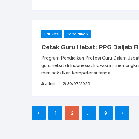
Edukasi
Pendidikan
Cetak Guru Hebat: PPG Daljab F
Program Pendidikan Profesi Guru Dalam Jabata
guru hebat di Indonesia. Inovasi ini memungk
meningkatkan kompetensi tanpa
admin
30/07/2025
Paginasi
1
2
…
9
pos