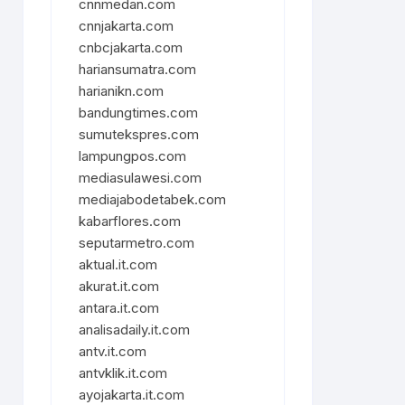
cnnmedan.com
cnnjakarta.com
cnbcjakarta.com
hariansumatra.com
harianikn.com
bandungtimes.com
sumutekspres.com
lampungpos.com
mediasulawesi.com
mediajabodetabek.com
kabarflores.com
seputarmetro.com
aktual.it.com
akurat.it.com
antara.it.com
analisadaily.it.com
antv.it.com
antvklik.it.com
ayojakarta.it.com