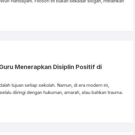
 Wuri Handayani. Filosofi ini bukan sekadar slogan, melainkan
Guru Menerapkan Disiplin Positif di
dalah tujuan setiap sekolah. Namun, di era modern ini,
 selalu diiringi dengan hukuman, amarah, atau bahkan trauma.