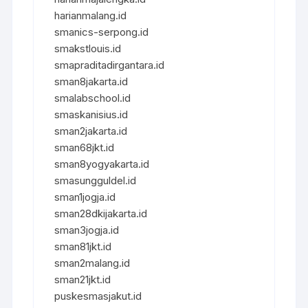
harianmalang.id
smanics-serpong.id
smakstlouis.id
smapraditadirgantara.id
sman8jakarta.id
smalabschool.id
smaskanisius.id
sman2jakarta.id
sman68jkt.id
sman8yogyakarta.id
smasungguldel.id
sman1jogja.id
sman28dkijakarta.id
sman3jogja.id
sman81jkt.id
sman2malang.id
sman21jkt.id
puskesmasjakut.id