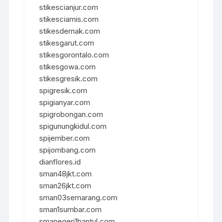
stikescianjur.com
stikesciamis.com
stikesdemak.com
stikesgarut.com
stikesgorontalo.com
stikesgowa.com
stikesgresik.com
spigresik.com
spigianyar.com
spigrobongan.com
spigunungkidul.com
spijember.com
spijombang.com
dianflores.id
sman48jkt.com
sman26jkt.com
sman03semarang.com
sman1sumbar.com
smanegeri1bantul.com