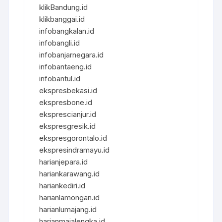
klikBandung.id
klikbanggai.id
infobangkalan.id
infobangli.id
infobanjarnegara.id
infobantaeng.id
infobantul.id
ekspresbekasi.id
ekspresbone.id
eksprescianjur.id
ekspresgresik.id
ekspresgorontalo.id
ekspresindramayu.id
harianjepara.id
hariankarawang.id
hariankediri.id
harianlamongan.id
harianlumajang.id
harianmajalengka.id