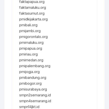
faktapapua.org
faktamaluku.org
faktasumut.org
pmidkijakarta.org
pmibali.org
pmijambi.org
pmigorontalo.org
pmimaluku.org
pmipapua.org
pmiriau.org
pmimedan.org
pmipalembang.org
pmijogja.org
pmibandung.org
pmibogor.org
pmisurabaya.org
smpn2semarang.id
smpn4semarang.id
smpn14jkt.id