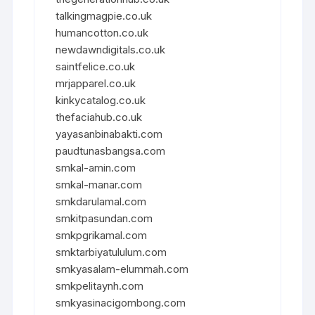
talkingmagpie.co.uk
humancotton.co.uk
newdawndigitals.co.uk
saintfelice.co.uk
mrjapparel.co.uk
kinkycatalog.co.uk
thefaciahub.co.uk
yayasanbinabakti.com
paudtunasbangsa.com
smkal-amin.com
smkal-manar.com
smkdarulamal.com
smkitpasundan.com
smkpgrikamal.com
smktarbiyatululum.com
smkyasalam-elummah.com
smkpelitaynh.com
smkyasinacigombong.com