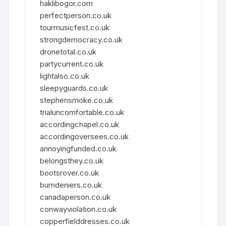
haklibogor.com
perfectperson.co.uk
tourmusicfest.co.uk
strongdemocracy.co.uk
dronetotal.co.uk
partycurrent.co.uk
lightalso.co.uk
sleepyguards.co.uk
stephensmoke.co.uk
trialuncomfortable.co.uk
accordingchapel.co.uk
accordingoversees.co.uk
annoyingfunded.co.uk
belongsthey.co.uk
bootsrover.co.uk
burndeniers.co.uk
canadaperson.co.uk
conwayviolation.co.uk
copperfielddresses.co.uk