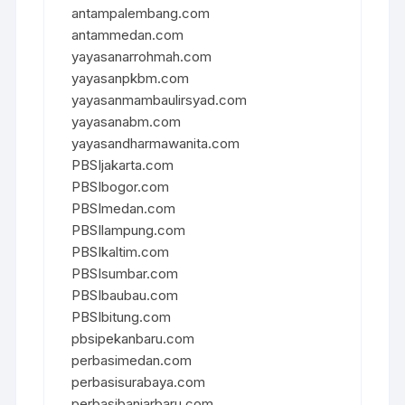
antampalembang.com
antammedan.com
yayasanarrohmah.com
yayasanpkbm.com
yayasanmambaulirsyad.com
yayasanabm.com
yayasandharmawanita.com
PBSIjakarta.com
PBSIbogor.com
PBSImedan.com
PBSIlampung.com
PBSIkaltim.com
PBSIsumbar.com
PBSIbaubau.com
PBSIbitung.com
pbsipekanbaru.com
perbasimedan.com
perbasisurabaya.com
perbasibanjarbaru.com