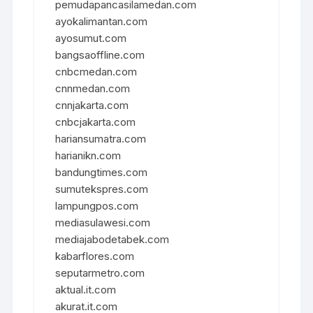
pemudapancasilamedan.com
ayokalimantan.com
ayosumut.com
bangsaoffline.com
cnbcmedan.com
cnnmedan.com
cnnjakarta.com
cnbcjakarta.com
hariansumatra.com
harianikn.com
bandungtimes.com
sumutekspres.com
lampungpos.com
mediasulawesi.com
mediajabodetabek.com
kabarflores.com
seputarmetro.com
aktual.it.com
akurat.it.com