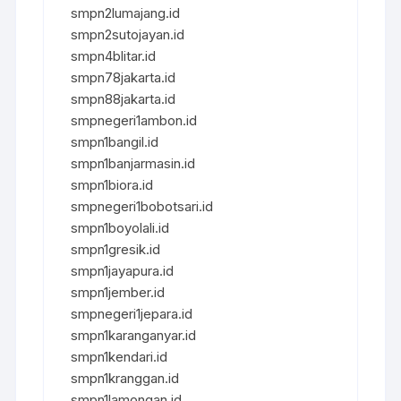
smpn2lumajang.id
smpn2sutojayan.id
smpn4blitar.id
smpn78jakarta.id
smpn88jakarta.id
smpnegeri1ambon.id
smpn1bangil.id
smpn1banjarmasin.id
smpn1biora.id
smpnegeri1bobotsari.id
smpn1boyolali.id
smpn1gresik.id
smpn1jayapura.id
smpn1jember.id
smpnegeri1jepara.id
smpn1karanganyar.id
smpn1kendari.id
smpn1kranggan.id
smpn1lamongan.id