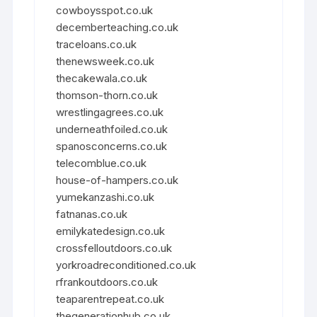
cowboysspot.co.uk
decemberteaching.co.uk
traceloans.co.uk
thenewsweek.co.uk
thecakewala.co.uk
thomson-thorn.co.uk
wrestlingagrees.co.uk
underneathfoiled.co.uk
spanosconcerns.co.uk
telecomblue.co.uk
house-of-hampers.co.uk
yumekanzashi.co.uk
fatnanas.co.uk
emilykatedesign.co.uk
crossfelloutdoors.co.uk
yorkroadreconditioned.co.uk
rfrankoutdoors.co.uk
teaparentrepeat.co.uk
thegenerationhub.co.uk