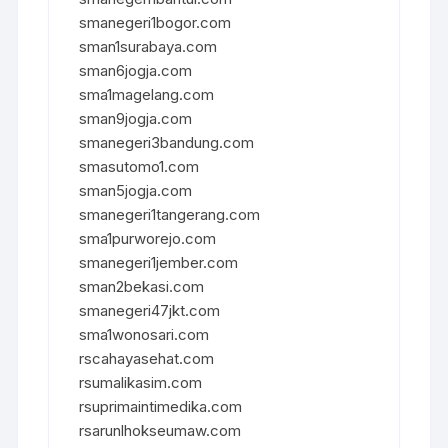
smanegeri1bogor.com
sman1surabaya.com
sman6jogja.com
sma1magelang.com
sman9jogja.com
smanegeri3bandung.com
smasutomo1.com
sman5jogja.com
smanegeri1tangerang.com
sma1purworejo.com
smanegeri1jember.com
sman2bekasi.com
smanegeri47jkt.com
sma1wonosari.com
rscahayasehat.com
rsumalikasim.com
rsuprimaintimedika.com
rsarunlhokseumaw.com