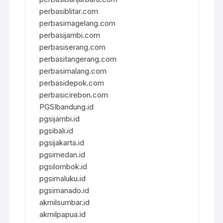
perbasiblitar.com
perbasimagelang.com
perbasijambi.com
perbasiserang.com
perbasitangerang.com
perbasimalang.com
perbasidepok.com
perbasicirebon.com
PGSIbandung.id
pgsijambi.id
pgsibali.id
pgsijakarta.id
pgsimedan.id
pgsilombok.id
pgsimaluku.id
pgsimanado.id
akmilsumbar.id
akmilpapua.id