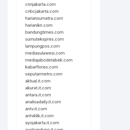
cnnjakarta.com
cnbcjakarta.com
hariansumatra.com
harianikn.com
bandungtimes.com
sumutekspres.com
lampungpos.com
mediasulawesi.com
mediajabodetabek.com
kabarflores.com
seputarmetro.com
aktual.it.com
akurat.it.com
antara.it.com
analisadaily.it.com
antv.it.com
antvklik.it.com
ayojakarta.it.com
ayobandung.it.com