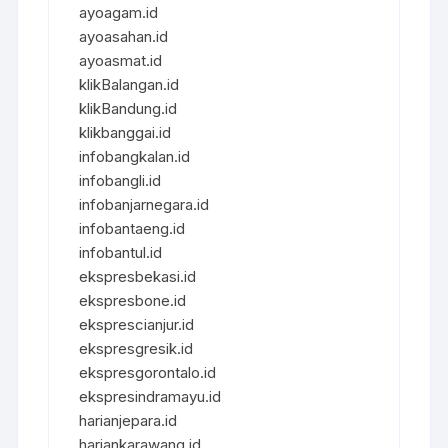
ayoagam.id
ayoasahan.id
ayoasmat.id
klikBalangan.id
klikBandung.id
klikbanggai.id
infobangkalan.id
infobangli.id
infobanjarnegara.id
infobantaeng.id
infobantul.id
ekspresbekasi.id
ekspresbone.id
eksprescianjur.id
ekspresgresik.id
ekspresgorontalo.id
ekspresindramayu.id
harianjepara.id
hariankarawang.id