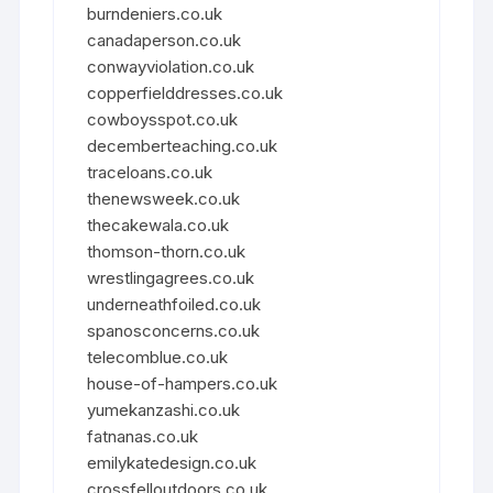
burndeniers.co.uk
canadaperson.co.uk
conwayviolation.co.uk
copperfielddresses.co.uk
cowboysspot.co.uk
decemberteaching.co.uk
traceloans.co.uk
thenewsweek.co.uk
thecakewala.co.uk
thomson-thorn.co.uk
wrestlingagrees.co.uk
underneathfoiled.co.uk
spanosconcerns.co.uk
telecomblue.co.uk
house-of-hampers.co.uk
yumekanzashi.co.uk
fatnanas.co.uk
emilykatedesign.co.uk
crossfelloutdoors.co.uk