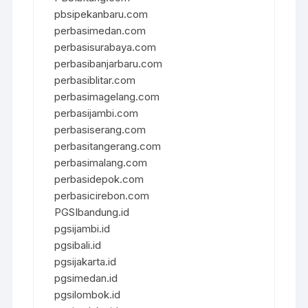
pbsipekanbaru.com
perbasimedan.com
perbasisurabaya.com
perbasibanjarbaru.com
perbasiblitar.com
perbasimagelang.com
perbasijambi.com
perbasiserang.com
perbasitangerang.com
perbasimalang.com
perbasidepok.com
perbasicirebon.com
PGSIbandung.id
pgsijambi.id
pgsibali.id
pgsijakarta.id
pgsimedan.id
pgsilombok.id