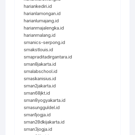
hariankediri.id
harianlamongan.id
harianlumajang.id
harianmajalengka.id
harianmalang.id
smanics-serpong.id
smakstlouis.id
smapraditadirgantara.id
sman8jakarta.id
smalabschool.id
smaskanisius.id
sman2jakarta.id
sman68jkt.id
sman8yogyakarta.id
smasungguldel.id
sman1jogja.id
sman28dkijakarta.id
sman3jogja.id