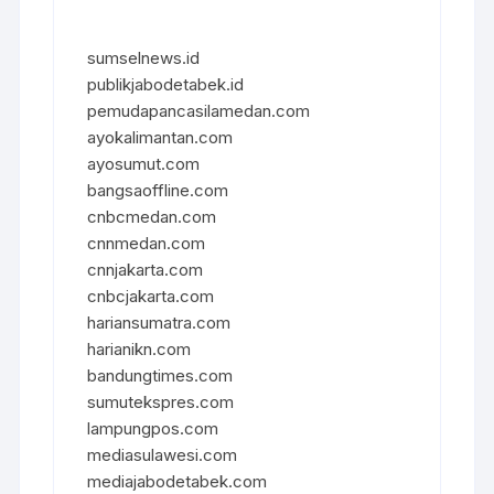
sumselnews.id
publikjabodetabek.id
pemudapancasilamedan.com
ayokalimantan.com
ayosumut.com
bangsaoffline.com
cnbcmedan.com
cnnmedan.com
cnnjakarta.com
cnbcjakarta.com
hariansumatra.com
harianikn.com
bandungtimes.com
sumutekspres.com
lampungpos.com
mediasulawesi.com
mediajabodetabek.com