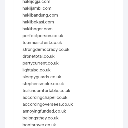
haklijogja.com
haklijambi.com
haklibandung.com
haklibekasi.com
haklibogor.com
perfectperson.co.uk
tourmusicfest.co.uk
strongdemocracy.co.uk
dronetotal.co.uk
partycurrent.co.uk
lightalso.co.uk
sleepyguards.co.uk
stephensmoke.co.uk
trialuncomfortable.co.uk
accordingchapel.co.uk
accordingoversees.co.uk
annoyingfunded.co.uk
belongsthey.co.uk
bootsrover.co.uk