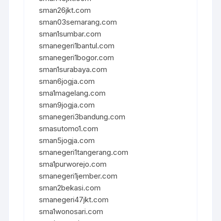
sman26jkt.com
sman03semarang.com
sman1sumbar.com
smanegeri1bantul.com
smanegeri1bogor.com
sman1surabaya.com
sman6jogja.com
sma1magelang.com
sman9jogja.com
smanegeri3bandung.com
smasutomo1.com
sman5jogja.com
smanegeri1tangerang.com
sma1purworejo.com
smanegeri1jember.com
sman2bekasi.com
smanegeri47jkt.com
sma1wonosari.com