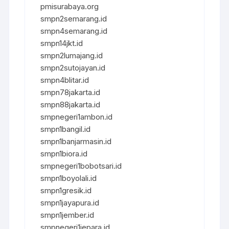
pmisurabaya.org
smpn2semarang.id
smpn4semarang.id
smpn14jkt.id
smpn2lumajang.id
smpn2sutojayan.id
smpn4blitar.id
smpn78jakarta.id
smpn88jakarta.id
smpnegeri1ambon.id
smpn1bangil.id
smpn1banjarmasin.id
smpn1biora.id
smpnegeri1bobotsari.id
smpn1boyolali.id
smpn1gresik.id
smpn1jayapura.id
smpn1jember.id
smpnegeri1jepara.id