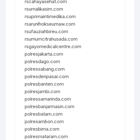
rscahayasehat.com
rsumalikasim.com
rsuprimaintimedika.com
rsarunlhokseumaw.com
rsufauziahbireu.com
rsumumcitrahusada.com
rsgayomedicalcentre.com
polresjakarta.com
polresdago.com
polressabang.com
polresdenpasar.com
polresbanten.com
polresjambi.com
polressamarinda.com
polresbanjarmasin.com
polresbatam.com
polresambon.com
polresbima.com
polresmataram.com