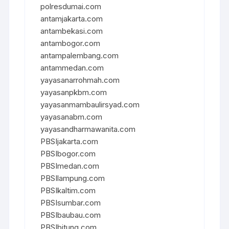
polresdumai.com
antamjakarta.com
antambekasi.com
antambogor.com
antampalembang.com
antammedan.com
yayasanarrohmah.com
yayasanpkbm.com
yayasanmambaulirsyad.com
yayasanabm.com
yayasandharmawanita.com
PBSIjakarta.com
PBSIbogor.com
PBSImedan.com
PBSIlampung.com
PBSIkaltim.com
PBSIsumbar.com
PBSIbaubau.com
PBSIbitung.com