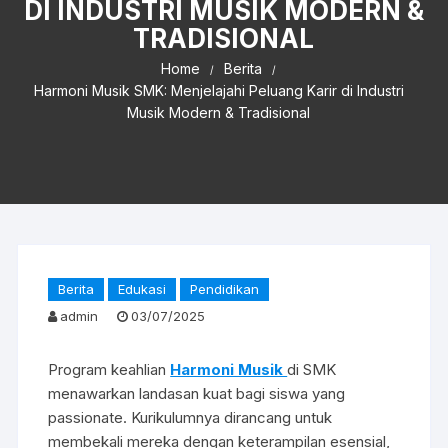
DI INDUSTRI MUSIK MODERN &
TRADISIONAL
Home
Berita
Harmoni Musik SMK: Menjelajahi Peluang Karir di Industri
Musik Modern & Tradisional
Berita
Edukasi
Pendidikan
admin
03/07/2025
Program keahlian
Harmoni Musik
di SMK
menawarkan landasan kuat bagi siswa yang
passionate. Kurikulumnya dirancang untuk
membekali mereka dengan keterampilan esensial,