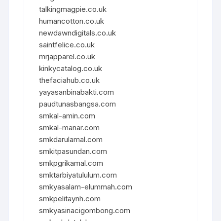
talkingmagpie.co.uk
humancotton.co.uk
newdawndigitals.co.uk
saintfelice.co.uk
mrjapparel.co.uk
kinkycatalog.co.uk
thefaciahub.co.uk
yayasanbinabakti.com
paudtunasbangsa.com
smkal-amin.com
smkal-manar.com
smkdarulamal.com
smkitpasundan.com
smkpgrikamal.com
smktarbiyatululum.com
smkyasalam-elummah.com
smkpelitaynh.com
smkyasinacigombong.com