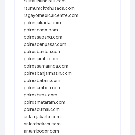
rsufauziahbireu.com
rsumumcitrahusada.com
rsgayomedicalcentre.com
polresjakarta.com
polresdago.com
polressabang.com
polresdenpasar.com
polresbanten.com
polresjambi.com
polressamarinda.com
polresbanjarmasin.com
polresbatam.com
polresambon.com
polresbima.com
polresmataram.com
polresdumai.com
antamjakarta.com
antambekasi.com
antambogor.com