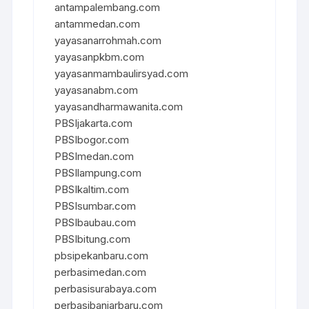
antampalembang.com
antammedan.com
yayasanarrohmah.com
yayasanpkbm.com
yayasanmambaulirsyad.com
yayasanabm.com
yayasandharmawanita.com
PBSIjakarta.com
PBSIbogor.com
PBSImedan.com
PBSIlampung.com
PBSIkaltim.com
PBSIsumbar.com
PBSIbaubau.com
PBSIbitung.com
pbsipekanbaru.com
perbasimedan.com
perbasisurabaya.com
perbasibanjarbaru.com