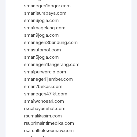
smanegeri1bogor.com
sman1surabaya.com
sman6jogja.com
sma1magelang.com
sman9jogja.com
smanegeri3bandung.com
smasutomo1.com
sman5jogja.com
smanegeri1tangerang.com
sma1purworejo.com
smanegeri1jember.com
sman2bekasi.com
smanegeri47jkt.com
sma1wonosari.com
rscahayasehat.com
rsumalikasim.com
rsuprimaintimedika.com
rsarunlhokseumaw.com