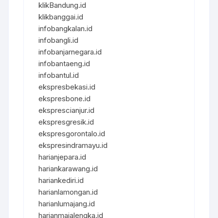
klikBandung.id
klikbanggai.id
infobangkalan.id
infobangli.id
infobanjarnegara.id
infobantaeng.id
infobantul.id
ekspresbekasi.id
ekspresbone.id
eksprescianjur.id
ekspresgresik.id
ekspresgorontalo.id
ekspresindramayu.id
harianjepara.id
hariankarawang.id
hariankediri.id
harianlamongan.id
harianlumajang.id
harianmajalengka.id