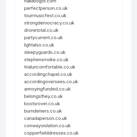
haklibogor.com
perfectperson.co.uk
tourmusicfest.co.uk
strongdemocracy.co.uk
dronetotal.co.uk
partycurrent.co.uk
lightalso.co.uk
sleepyguards.co.uk
stephensmoke.co.uk
trialuncomfortable.co.uk
accordingchapel.co.uk
accordingoversees.co.uk
annoyingfunded.co.uk
belongsthey.co.uk
bootsrover.co.uk
burndeniers.co.uk
canadaperson.co.uk
conwayviolation.co.uk
copperfielddresses.co.uk