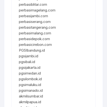
perbasiblitar.com
perbasimagelang.com
perbasijambi.com
perbasiserang.com
perbasitangerang.com
perbasimalang.com
perbasidepok.com
perbasicirebon.com
PGSIbandung.id
pgsijambi.id
pgsibali.id
pgsijakarta.id
pgsimedan.id
pgsilombok.id
pgsimaluku.id
pgsimanado.id
akmilsumbar.id
akmilpapua.id