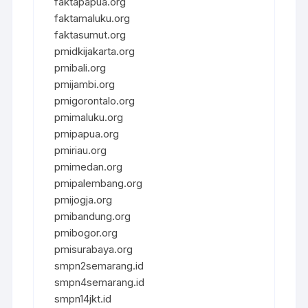
faktapapua.org
faktamaluku.org
faktasumut.org
pmidkijakarta.org
pmibali.org
pmijambi.org
pmigorontalo.org
pmimaluku.org
pmipapua.org
pmiriau.org
pmimedan.org
pmipalembang.org
pmijogja.org
pmibandung.org
pmibogor.org
pmisurabaya.org
smpn2semarang.id
smpn4semarang.id
smpn14jkt.id