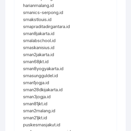
harianmalang.id
smanics-serpong.id
smakstlouis.id
smapraditadirgantara.id
sman8jakarta.id
smalabschool.id
smaskanisius.id
sman2jakarta.id
sman68jkt.id
sman8yogyakarta.id
smasungguldel.id
sman1jogja.id
sman28dkijakarta.id
sman3jogja.id
sman81jkt.id
sman2malang.id
sman21jkt.id
puskesmasjakut.id