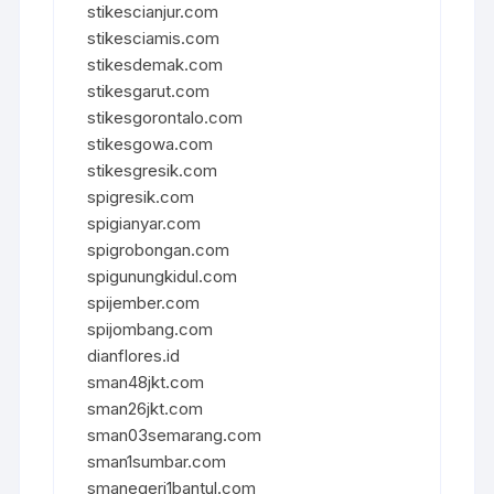
stikescianjur.com
stikesciamis.com
stikesdemak.com
stikesgarut.com
stikesgorontalo.com
stikesgowa.com
stikesgresik.com
spigresik.com
spigianyar.com
spigrobongan.com
spigunungkidul.com
spijember.com
spijombang.com
dianflores.id
sman48jkt.com
sman26jkt.com
sman03semarang.com
sman1sumbar.com
smanegeri1bantul.com