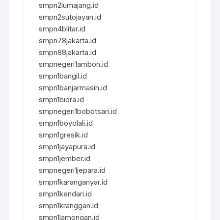
smpn2lumajang.id
smpn2sutojayan.id
smpn4blitar.id
smpn78jakarta.id
smpn88jakarta.id
smpnegeri1ambon.id
smpn1bangil.id
smpn1banjarmasin.id
smpn1biora.id
smpnegeri1bobotsari.id
smpn1boyolali.id
smpn1gresik.id
smpn1jayapura.id
smpn1jember.id
smpnegeri1jepara.id
smpn1karanganyar.id
smpn1kendari.id
smpn1kranggan.id
smpn1lamongan.id