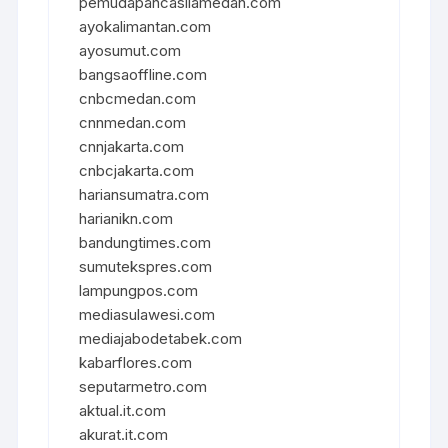
pemudapancasilamedan.com
ayokalimantan.com
ayosumut.com
bangsaoffline.com
cnbcmedan.com
cnnmedan.com
cnnjakarta.com
cnbcjakarta.com
hariansumatra.com
harianikn.com
bandungtimes.com
sumutekspres.com
lampungpos.com
mediasulawesi.com
mediajabodetabek.com
kabarflores.com
seputarmetro.com
aktual.it.com
akurat.it.com