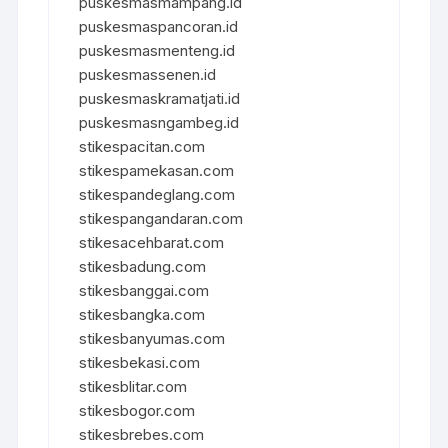
puskesmasmampang.id
puskesmaspancoran.id
puskesmasmenteng.id
puskesmassenen.id
puskesmaskramatjati.id
puskesmasngambeg.id
stikespacitan.com
stikespamekasan.com
stikespandeglang.com
stikespangandaran.com
stikesacehbarat.com
stikesbadung.com
stikesbanggai.com
stikesbangka.com
stikesbanyumas.com
stikesbekasi.com
stikesblitar.com
stikesbogor.com
stikesbrebes.com