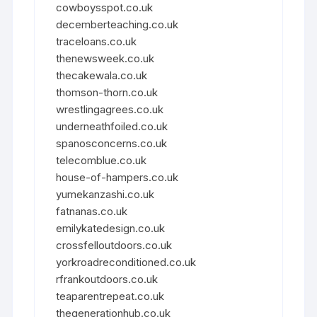
cowboysspot.co.uk
decemberteaching.co.uk
traceloans.co.uk
thenewsweek.co.uk
thecakewala.co.uk
thomson-thorn.co.uk
wrestlingagrees.co.uk
underneathfoiled.co.uk
spanosconcerns.co.uk
telecomblue.co.uk
house-of-hampers.co.uk
yumekanzashi.co.uk
fatnanas.co.uk
emilykatedesign.co.uk
crossfelloutdoors.co.uk
yorkroadreconditioned.co.uk
rfrankoutdoors.co.uk
teaparentrepeat.co.uk
thegenerationhub.co.uk