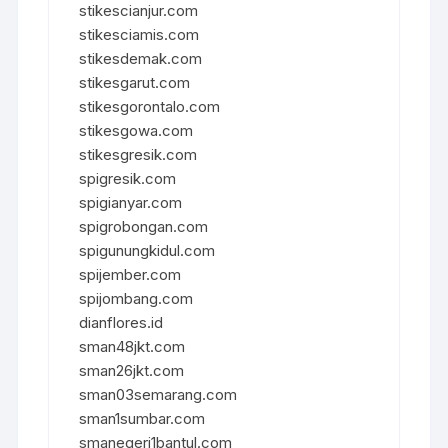
stikescianjur.com
stikesciamis.com
stikesdemak.com
stikesgarut.com
stikesgorontalo.com
stikesgowa.com
stikesgresik.com
spigresik.com
spigianyar.com
spigrobongan.com
spigunungkidul.com
spijember.com
spijombang.com
dianflores.id
sman48jkt.com
sman26jkt.com
sman03semarang.com
sman1sumbar.com
smanegeri1bantul.com