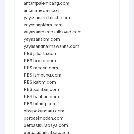
antampalembang.com
antammedan.com
yayasanarrohmah.com
yayasanpkbm.com
yayasanmambaulirsyad.com
yayasanabm.com
yayasandharmawanita.com
PBSIjakarta.com
PBSIbogor.com
PBSImedan.com
PBSIlampung.com
PBSIkaltim.com
PBSIsumbar.com
PBSIbaubau.com
PBSIbitung.com
pbsipekanbaru.com
perbasimedan.com
perbasisurabaya.com
perbasibanjarbaru.com