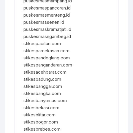
puskesmasmampang.id
puskesmaspancoran.id
puskesmasmenteng.id
puskesmassenen.id
puskesmaskramatjati.id
puskesmasngambeg.id
stikespacitan.com
stikespamekasan.com
stikespandeglang.com
stikespangandaran.com
stikesacehbarat.com
stikesbadung.com
stikesbanggai.com
stikesbangka.com
stikesbanyumas.com
stikesbekasi.com
stikesblitar.com
stikesbogor.com
stikesbrebes.com