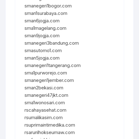
smanegeri1bogor.com
sman1surabaya.com
sman6jogja.com
sma1magelang.com
sman9jogja.com
smanegeri3bandung.com
smasutomo1.com
sman5jogja.com
smanegeri1tangerang.com
sma1purworejo.com
smanegeri1jember.com
sman2bekasi.com
smanegeri47jkt.com
sma1wonosari.com
rscahayasehat.com
rsumalikasim.com
rsuprimaintimedika.com
rsarunlhokseumaw.com