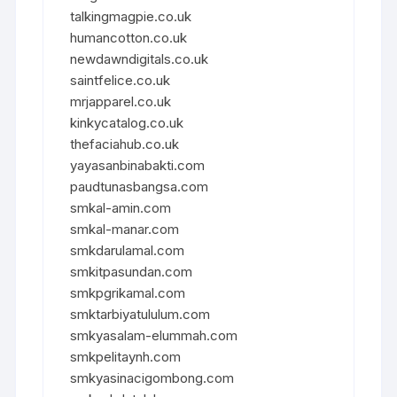
talkingmagpie.co.uk
humancotton.co.uk
newdawndigitals.co.uk
saintfelice.co.uk
mrjapparel.co.uk
kinkycatalog.co.uk
thefaciahub.co.uk
yayasanbinabakti.com
paudtunasbangsa.com
smkal-amin.com
smkal-manar.com
smkdarulamal.com
smkitpasundan.com
smkpgrikamal.com
smktarbiyatululum.com
smkyasalam-elummah.com
smkpelitaynh.com
smkyasinacigombong.com