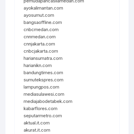
pemudapancasilamedan.com
ayokalimantan.com
ayosumut.com
bangsaoffline.com
cnbcmedan.com
cnnmedan.com
cnnjakarta.com
cnbcjakarta.com
hariansumatra.com
harianikn.com
bandungtimes.com
sumutekspres.com
lampungpos.com
mediasulawesi.com
mediajabodetabek.com
kabarflores.com
seputarmetro.com
aktual.it.com
akurat.it.com