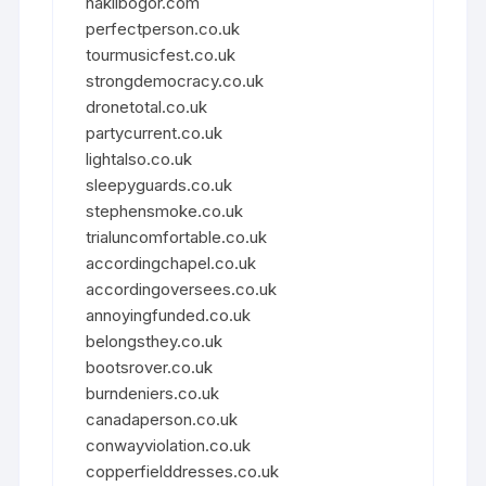
haklibogor.com
perfectperson.co.uk
tourmusicfest.co.uk
strongdemocracy.co.uk
dronetotal.co.uk
partycurrent.co.uk
lightalso.co.uk
sleepyguards.co.uk
stephensmoke.co.uk
trialuncomfortable.co.uk
accordingchapel.co.uk
accordingoversees.co.uk
annoyingfunded.co.uk
belongsthey.co.uk
bootsrover.co.uk
burndeniers.co.uk
canadaperson.co.uk
conwayviolation.co.uk
copperfielddresses.co.uk