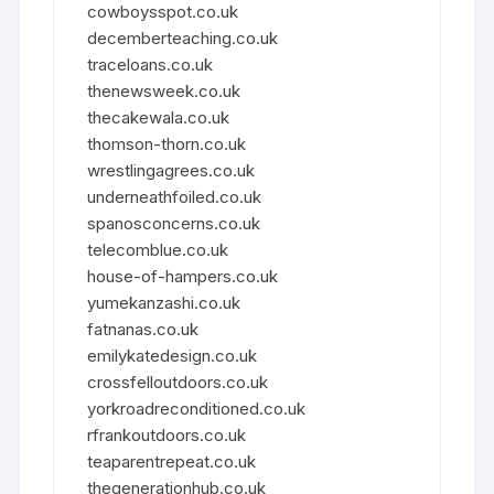
cowboysspot.co.uk
decemberteaching.co.uk
traceloans.co.uk
thenewsweek.co.uk
thecakewala.co.uk
thomson-thorn.co.uk
wrestlingagrees.co.uk
underneathfoiled.co.uk
spanosconcerns.co.uk
telecomblue.co.uk
house-of-hampers.co.uk
yumekanzashi.co.uk
fatnanas.co.uk
emilykatedesign.co.uk
crossfelloutdoors.co.uk
yorkroadreconditioned.co.uk
rfrankoutdoors.co.uk
teaparentrepeat.co.uk
thegenerationhub.co.uk