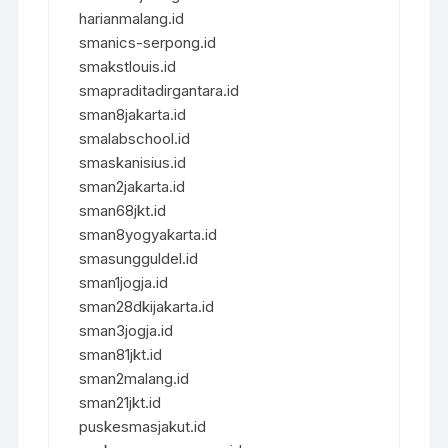
harianmalang.id
smanics-serpong.id
smakstlouis.id
smapraditadirgantara.id
sman8jakarta.id
smalabschool.id
smaskanisius.id
sman2jakarta.id
sman68jkt.id
sman8yogyakarta.id
smasungguldel.id
sman1jogja.id
sman28dkijakarta.id
sman3jogja.id
sman81jkt.id
sman2malang.id
sman21jkt.id
puskesmasjakut.id