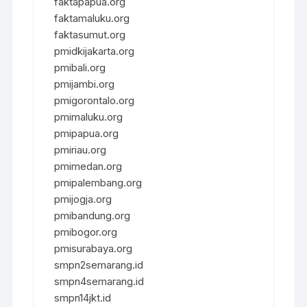
faktapapua.org
faktamaluku.org
faktasumut.org
pmidkijakarta.org
pmibali.org
pmijambi.org
pmigorontalo.org
pmimaluku.org
pmipapua.org
pmiriau.org
pmimedan.org
pmipalembang.org
pmijogja.org
pmibandung.org
pmibogor.org
pmisurabaya.org
smpn2semarang.id
smpn4semarang.id
smpn14jkt.id