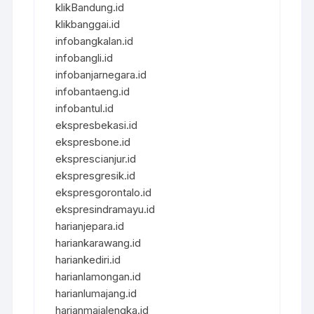
klikBandung.id
klikbanggai.id
infobangkalan.id
infobangli.id
infobanjarnegara.id
infobantaeng.id
infobantul.id
ekspresbekasi.id
ekspresbone.id
eksprescianjur.id
ekspresgresik.id
ekspresgorontalo.id
ekspresindramayu.id
harianjepara.id
hariankarawang.id
hariankediri.id
harianlamongan.id
harianlumajang.id
harianmajalengka.id