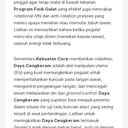
pinggul agar tetap stabil di bawah tekanan.
Program Fisik Gulat
yang efektif juga mencakup
rotational lifts
dan
anti-rotation presses
yang
meniru upaya menahan atau memutar tubuh lawan.
Latihan ini memastikan bahwa ketika pegulat
mencoba
snap down
(menekan kepala lawan),
seluruh energi tidak terbuang.
Sementara
Kekuatan Core
memberikan stabilitas,
Daya Cengkeram
adalah alat manipulasi utama.
Grip
yang kuat memungkinkan pegulat untuk
mempertahankan kuncian pada tangan lawan,
mengontrol pergelangan tangan, dan mencegah
lawan melepaskan diri dari
ground control
.
Daya
Cengkeram
yang superior bisa menjadi penentu
dalam situasi
tie-up
(adu kuncian atas) yang sering
terjadi di awal pertandingan. Latihan untuk
meningkatkan
Daya Cengkeram
termasuk
farmer’s walk
dengan beban berat,
pull-up
dengan