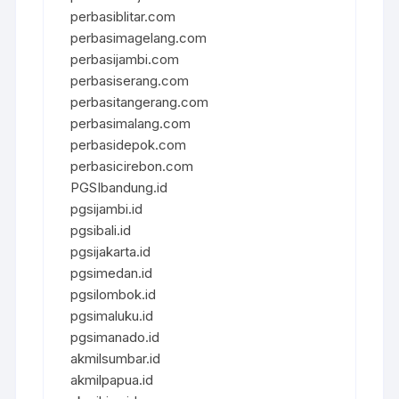
perbasiblitar.com
perbasimagelang.com
perbasijambi.com
perbasiserang.com
perbasitangerang.com
perbasimalang.com
perbasidepok.com
perbasicirebon.com
PGSIbandung.id
pgsijambi.id
pgsibali.id
pgsijakarta.id
pgsimedan.id
pgsilombok.id
pgsimaluku.id
pgsimanado.id
akmilsumbar.id
akmilpapua.id