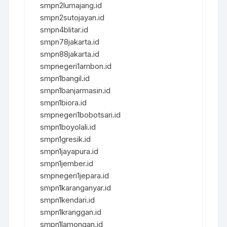
smpn2lumajang.id
smpn2sutojayan.id
smpn4blitar.id
smpn78jakarta.id
smpn88jakarta.id
smpnegeri1ambon.id
smpn1bangil.id
smpn1banjarmasin.id
smpn1biora.id
smpnegeri1bobotsari.id
smpn1boyolali.id
smpn1gresik.id
smpn1jayapura.id
smpn1jember.id
smpnegeri1jepara.id
smpn1karanganyar.id
smpn1kendari.id
smpn1kranggan.id
smpn1lamongan.id