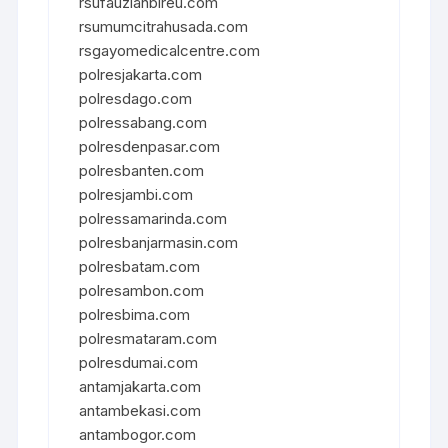
rsufauziahbireu.com
rsumumcitrahusada.com
rsgayomedicalcentre.com
polresjakarta.com
polresdago.com
polressabang.com
polresdenpasar.com
polresbanten.com
polresjambi.com
polressamarinda.com
polresbanjarmasin.com
polresbatam.com
polresambon.com
polresbima.com
polresmataram.com
polresdumai.com
antamjakarta.com
antambekasi.com
antambogor.com