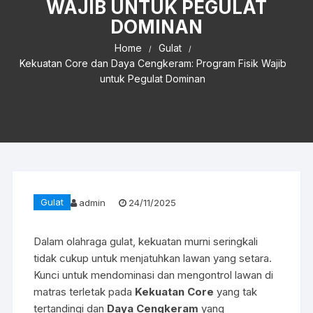
WAJIB UNTUK PEGULAT
DOMINAN
Home
Gulat
Kekuatan Core dan Daya Cengkeram: Program Fisik Wajib
untuk Pegulat Dominan
Gulat
admin
24/11/2025
Dalam olahraga gulat, kekuatan murni seringkali
tidak cukup untuk menjatuhkan lawan yang setara.
Kunci untuk mendominasi dan mengontrol lawan di
matras terletak pada
Kekuatan Core
yang tak
tertandingi dan
Daya Cengkeram
yang