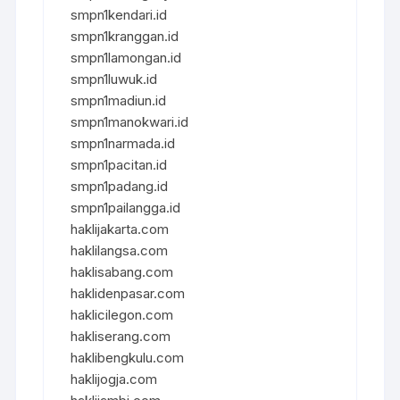
smpn1kendari.id
smpn1kranggan.id
smpn1lamongan.id
smpn1luwuk.id
smpn1madiun.id
smpn1manokwari.id
smpn1narmada.id
smpn1pacitan.id
smpn1padang.id
smpn1pailangga.id
haklijakarta.com
haklilangsa.com
haklisabang.com
haklidenpasar.com
haklicilegon.com
hakliserang.com
haklibengkulu.com
haklijogja.com