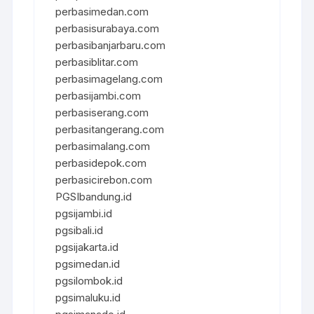
perbasimedan.com
perbasisurabaya.com
perbasibanjarbaru.com
perbasiblitar.com
perbasimagelang.com
perbasijambi.com
perbasiserang.com
perbasitangerang.com
perbasimalang.com
perbasidepok.com
perbasicirebon.com
PGSIbandung.id
pgsijambi.id
pgsibali.id
pgsijakarta.id
pgsimedan.id
pgsilombok.id
pgsimaluku.id