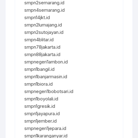
smpn2semarang.id
smpn4semarang.id
smpn14jkt.id
smpn2lumajang.id
smpn2sutojayan.id
smpn4blitar.id
smpn78jakarta.id
smpn88jakarta.id
smpnegeri1ambon.id
smpn1bangil.id
smpn1banjarmasin.id
smpn1biora.id
smpnegeri1bobotsari.id
smpn1boyolali.id
smpn1gresik.id
smpn1jayapura.id
smpn1jember.id
smpnegeri1jepara.id
smpn1karanganyar.id