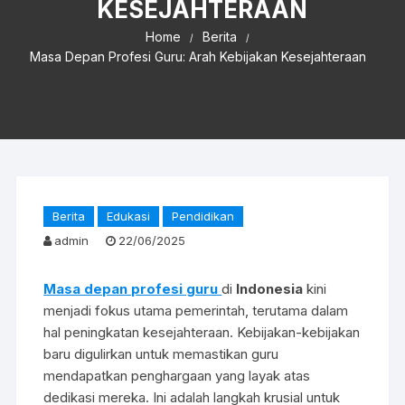
KESEJAHTERAAN
Home
Berita
Masa Depan Profesi Guru: Arah Kebijakan Kesejahteraan
Berita
Edukasi
Pendidikan
admin
22/06/2025
Masa depan profesi guru
di
Indonesia
kini
menjadi fokus utama pemerintah, terutama dalam
hal peningkatan kesejahteraan. Kebijakan-kebijakan
baru digulirkan untuk memastikan guru
mendapatkan penghargaan yang layak atas
dedikasi mereka. Ini adalah langkah krusial untuk