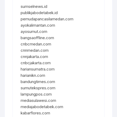
sumselnews.id
publikjabodetabek.id
pemudapancasilamedan.com
ayokalimantan.com
ayosumut.com
bangsaoffline.com
cnbcmedan.com
cnnmedan.com
cnnjakarta.com
cnbcjakarta.com
hariansumatra.com
harianikn.com
bandungtimes.com
sumutekspres.com
lampungpos.com
mediasulawesi.com
mediajabodetabek.com
kabarflores.com