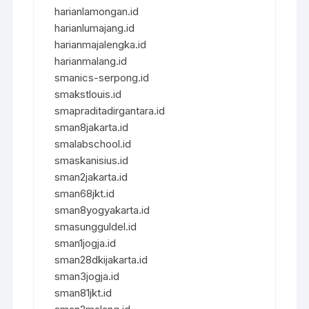
harianlamongan.id
harianlumajang.id
harianmajalengka.id
harianmalang.id
smanics-serpong.id
smakstlouis.id
smapraditadirgantara.id
sman8jakarta.id
smalabschool.id
smaskanisius.id
sman2jakarta.id
sman68jkt.id
sman8yogyakarta.id
smasungguldel.id
sman1jogja.id
sman28dkijakarta.id
sman3jogja.id
sman81jkt.id