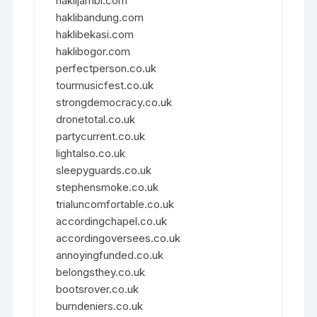
haklijambi.com
haklibandung.com
haklibekasi.com
haklibogor.com
perfectperson.co.uk
tourmusicfest.co.uk
strongdemocracy.co.uk
dronetotal.co.uk
partycurrent.co.uk
lightalso.co.uk
sleepyguards.co.uk
stephensmoke.co.uk
trialuncomfortable.co.uk
accordingchapel.co.uk
accordingoversees.co.uk
annoyingfunded.co.uk
belongsthey.co.uk
bootsrover.co.uk
burndeniers.co.uk