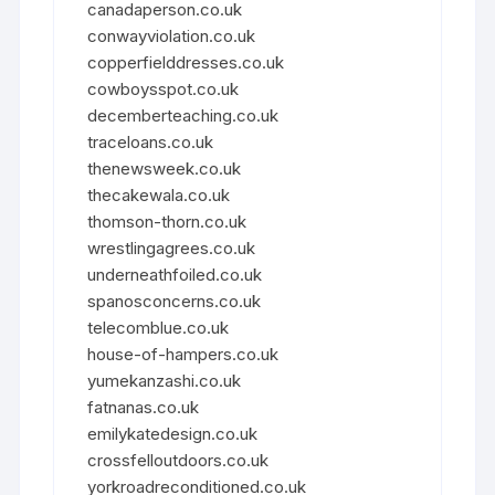
canadaperson.co.uk
conwayviolation.co.uk
copperfielddresses.co.uk
cowboysspot.co.uk
decemberteaching.co.uk
traceloans.co.uk
thenewsweek.co.uk
thecakewala.co.uk
thomson-thorn.co.uk
wrestlingagrees.co.uk
underneathfoiled.co.uk
spanosconcerns.co.uk
telecomblue.co.uk
house-of-hampers.co.uk
yumekanzashi.co.uk
fatnanas.co.uk
emilykatedesign.co.uk
crossfelloutdoors.co.uk
yorkroadreconditioned.co.uk