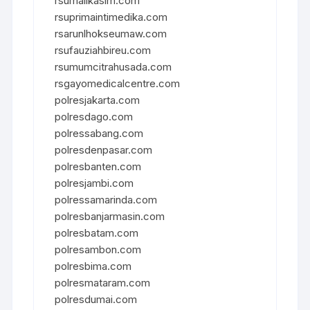
rsumalikasim.com
rsuprimaintimedika.com
rsarunlhokseumaw.com
rsufauziahbireu.com
rsumumcitrahusada.com
rsgayomedicalcentre.com
polresjakarta.com
polresdago.com
polressabang.com
polresdenpasar.com
polresbanten.com
polresjambi.com
polressamarinda.com
polresbanjarmasin.com
polresbatam.com
polresambon.com
polresbima.com
polresmataram.com
polresdumai.com