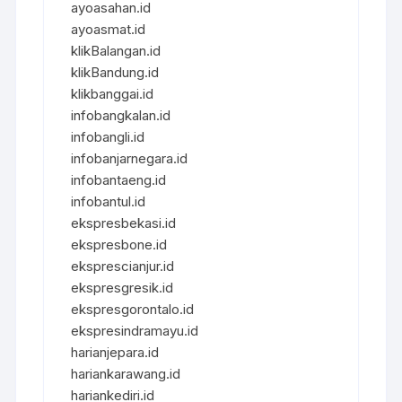
ayoasahan.id
ayoasmat.id
klikBalangan.id
klikBandung.id
klikbanggai.id
infobangkalan.id
infobangli.id
infobanjarnegara.id
infobantaeng.id
infobantul.id
ekspresbekasi.id
ekspresbone.id
eksprescianjur.id
ekspresgresik.id
ekspresgorontalo.id
ekspresindramayu.id
harianjepara.id
hariankarawang.id
hariankediri.id