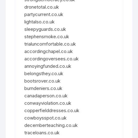
dronetotal.co.uk
partycurrent.co.uk
lightalso.co.uk
sleepyguards.co.uk
stephensmoke.co.uk
trialuncomfortable.co.uk
accordingchapel.co.uk
accordingoversees.co.uk
annoyingfunded.co.uk
belongsthey.co.uk
bootsrover.co.uk
burndeniers.co.uk
canadaperson.co.uk
conwayviolation.co.uk
copperfielddresses.co.uk
cowboysspot.co.uk
decemberteaching.co.uk
traceloans.co.uk