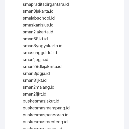
smapraditadirgantara.id
sman8jakarta.id
smalabschool.id
smaskanisius.id
sman2jakarta.id
sman68jkt.id
sman8yogyakarta.id
smasungguldel.id
sman1jogja.id
sman28dkijakarta.id
sman3jogja.id
sman81jkt.id
sman2malang.id
sman21jkt.id
puskesmasjakut.id
puskesmasmampang.id
puskesmaspancoran.id
puskesmasmenteng.id
puskesmassenen.id