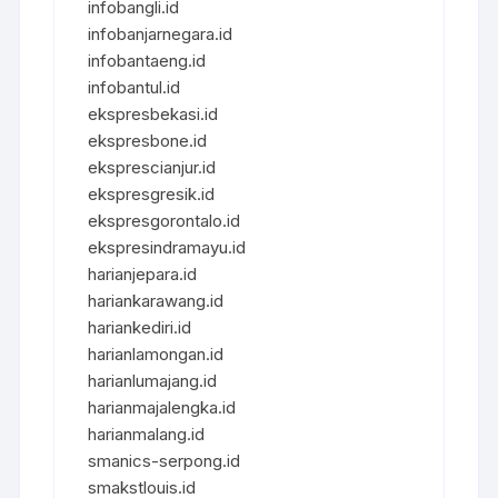
infobangli.id
infobanjarnegara.id
infobantaeng.id
infobantul.id
ekspresbekasi.id
ekspresbone.id
eksprescianjur.id
ekspresgresik.id
ekspresgorontalo.id
ekspresindramayu.id
harianjepara.id
hariankarawang.id
hariankediri.id
harianlamongan.id
harianlumajang.id
harianmajalengka.id
harianmalang.id
smanics-serpong.id
smakstlouis.id