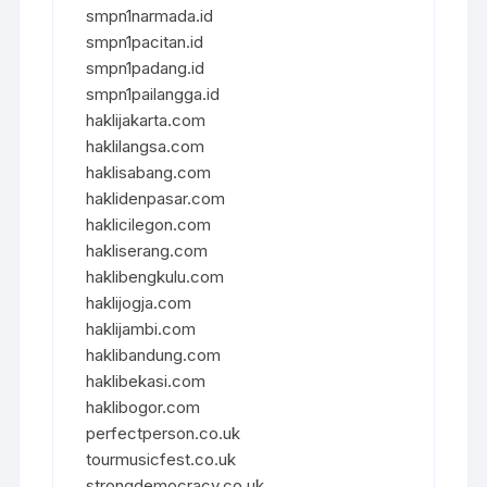
smpn1narmada.id
smpn1pacitan.id
smpn1padang.id
smpn1pailangga.id
haklijakarta.com
haklilangsa.com
haklisabang.com
haklidenpasar.com
haklicilegon.com
hakliserang.com
haklibengkulu.com
haklijogja.com
haklijambi.com
haklibandung.com
haklibekasi.com
haklibogor.com
perfectperson.co.uk
tourmusicfest.co.uk
strongdemocracy.co.uk