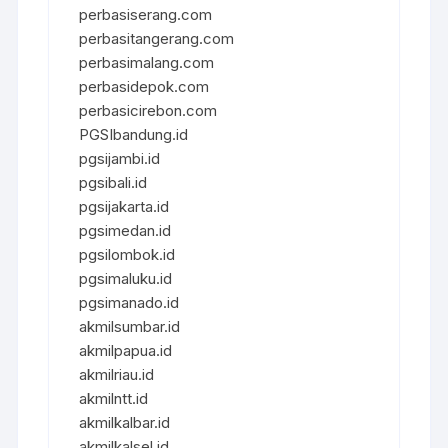
perbasiserang.com
perbasitangerang.com
perbasimalang.com
perbasidepok.com
perbasicirebon.com
PGSIbandung.id
pgsijambi.id
pgsibali.id
pgsijakarta.id
pgsimedan.id
pgsilombok.id
pgsimaluku.id
pgsimanado.id
akmilsumbar.id
akmilpapua.id
akmilriau.id
akmilntt.id
akmilkalbar.id
akmilkalsel.id