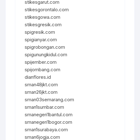
stikesgarut.com
stikesgorontalo.com
stikesgowa.com
stikesgresik.com
spigresik.com
spigianyar.com
spigrobongan.com
spigunungkidul.com
spijember.com
spijombang.com
dianflores.id
sman48jkt.com
sman26jkt.com
sman03semarang.com
sman1sumbar.com
smanegeri1bantul.com
smanegeri1bogor.com
sman1surabaya.com
sman6jogja.com