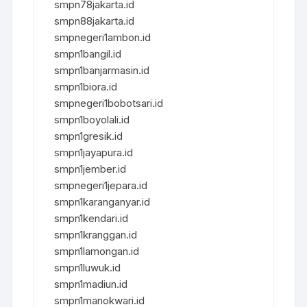
smpn78jakarta.id
smpn88jakarta.id
smpnegeri1ambon.id
smpn1bangil.id
smpn1banjarmasin.id
smpn1biora.id
smpnegeri1bobotsari.id
smpn1boyolali.id
smpn1gresik.id
smpn1jayapura.id
smpn1jember.id
smpnegeri1jepara.id
smpn1karanganyar.id
smpn1kendari.id
smpn1kranggan.id
smpn1lamongan.id
smpn1luwuk.id
smpn1madiun.id
smpn1manokwari.id