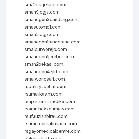
sma1magelang.com
sman9jogja.com
smanegeri3bandung.com
smasutomo1.com
sman5jogja.com
smanegeri1tangerang.com
sma1purworejo.com
smanegeri1jember.com
sman2bekasi.com
smanegeri47jkt.com
sma1wonosari.com
rscahayasehat.com
rsumalikasim.com
rsuprimaintimedika.com
rsarunlhokseumaw.com
rsufauziahbireu.com
rsumumcitrahusada.com
rsgayomedicalcentre.com
polresjakarta.com