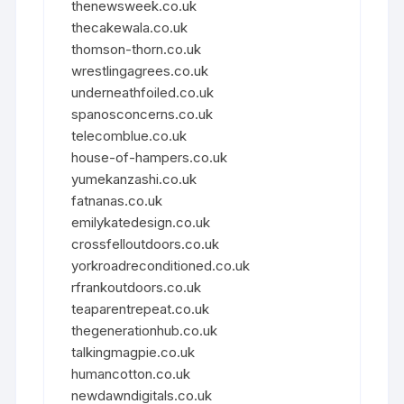
thenewsweek.co.uk
thecakewala.co.uk
thomson-thorn.co.uk
wrestlingagrees.co.uk
underneathfoiled.co.uk
spanosconcerns.co.uk
telecomblue.co.uk
house-of-hampers.co.uk
yumekanzashi.co.uk
fatnanas.co.uk
emilykatedesign.co.uk
crossfelloutdoors.co.uk
yorkroadreconditioned.co.uk
rfrankoutdoors.co.uk
teaparentrepeat.co.uk
thegenerationhub.co.uk
talkingmagpie.co.uk
humancotton.co.uk
newdawndigitals.co.uk