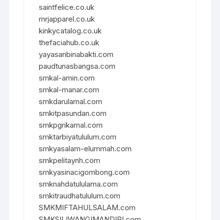
saintfelice.co.uk
mrjapparel.co.uk
kinkycatalog.co.uk
thefaciahub.co.uk
yayasanbinabakti.com
paudtunasbangsa.com
smkal-amin.com
smkal-manar.com
smkdarulamal.com
smkitpasundan.com
smkpgrikamal.com
smktarbiyatululum.com
smkyasalam-elummah.com
smkpelitaynh.com
smkyasinacigombong.com
smknahdatululama.com
smkitraudhatululum.com
SMKMIFTAHULSALAM.com
SMKSILIWANGIMANDIRI.com