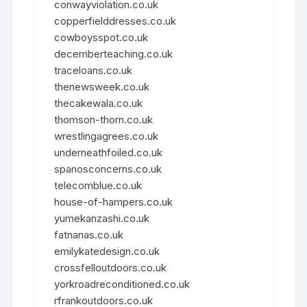
conwayviolation.co.uk
copperfielddresses.co.uk
cowboysspot.co.uk
decemberteaching.co.uk
traceloans.co.uk
thenewsweek.co.uk
thecakewala.co.uk
thomson-thorn.co.uk
wrestlingagrees.co.uk
underneathfoiled.co.uk
spanosconcerns.co.uk
telecomblue.co.uk
house-of-hampers.co.uk
yumekanzashi.co.uk
fatnanas.co.uk
emilykatedesign.co.uk
crossfelloutdoors.co.uk
yorkroadreconditioned.co.uk
rfrankoutdoors.co.uk