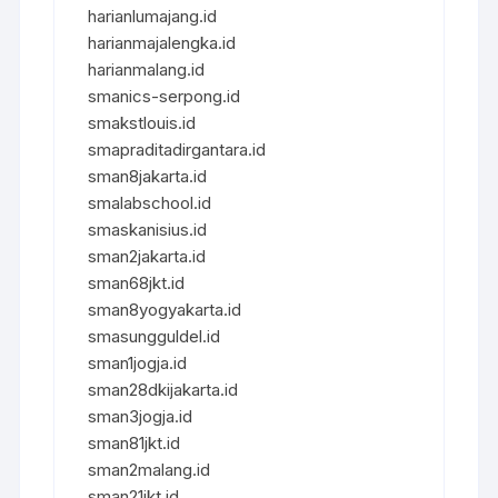
harianlumajang.id
harianmajalengka.id
harianmalang.id
smanics-serpong.id
smakstlouis.id
smapraditadirgantara.id
sman8jakarta.id
smalabschool.id
smaskanisius.id
sman2jakarta.id
sman68jkt.id
sman8yogyakarta.id
smasungguldel.id
sman1jogja.id
sman28dkijakarta.id
sman3jogja.id
sman81jkt.id
sman2malang.id
sman21jkt.id