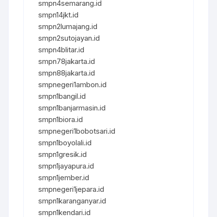
smpn4semarang.id
smpn14jkt.id
smpn2lumajang.id
smpn2sutojayan.id
smpn4blitar.id
smpn78jakarta.id
smpn88jakarta.id
smpnegeri1ambon.id
smpn1bangil.id
smpn1banjarmasin.id
smpn1biora.id
smpnegeri1bobotsari.id
smpn1boyolali.id
smpn1gresik.id
smpn1jayapura.id
smpn1jember.id
smpnegeri1jepara.id
smpn1karanganyar.id
smpn1kendari.id