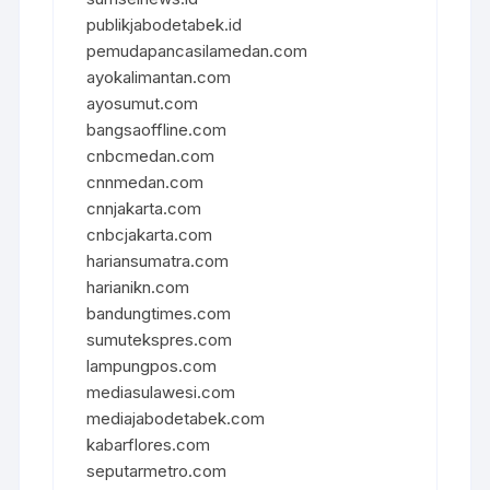
publikjabodetabek.id
pemudapancasilamedan.com
ayokalimantan.com
ayosumut.com
bangsaoffline.com
cnbcmedan.com
cnnmedan.com
cnnjakarta.com
cnbcjakarta.com
hariansumatra.com
harianikn.com
bandungtimes.com
sumutekspres.com
lampungpos.com
mediasulawesi.com
mediajabodetabek.com
kabarflores.com
seputarmetro.com