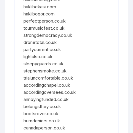
haklibekasi.com
haklibogor.com
perfectperson.co.uk
tourmusicfest.co.uk
strongdemocracy.co.uk
dronetotal.co.uk
partycurrent.co.uk
lightalso.co.uk
sleepyguards.co.uk
stephensmoke.co.uk
trialuncomfortable.co.uk
accordingchapel.co.uk
accordingoversees.co.uk
annoyingfunded.co.uk
belongsthey.co.uk
bootsrover.co.uk
burndeniers.co.uk
canadaperson.co.uk