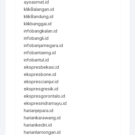
ayoasmat.id
klikBalangan.id
klikBandung.id
klikbanggai.id
infobangkalan.id
infobangli.id
infobanjarnegara.id
infobantaeng.id
infobantul.id
ekspresbekasi.id
ekspresbone.id
eksprescianjur.id
ekspresgresik.id
ekspresgorontalo.id
ekspresindramayu.id
harianjepara.id
hariankarawang.id
hariankediri.id
harianlamongan.id