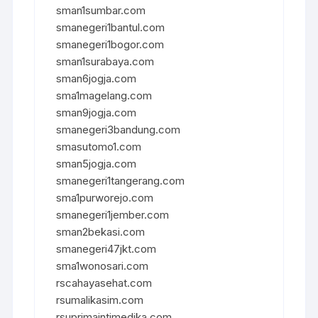
sman1sumbar.com
smanegeri1bantul.com
smanegeri1bogor.com
sman1surabaya.com
sman6jogja.com
sma1magelang.com
sman9jogja.com
smanegeri3bandung.com
smasutomo1.com
sman5jogja.com
smanegeri1tangerang.com
sma1purworejo.com
smanegeri1jember.com
sman2bekasi.com
smanegeri47jkt.com
sma1wonosari.com
rscahayasehat.com
rsumalikasim.com
rsuprimaintimedika.com