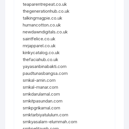
teaparentrepeat.co.uk
thegenerationhub.co.uk
talkingmagpie.co.uk
humancotton.co.uk
newdawndigitals.co.uk
saintfelice.co.uk
mrjapparel.co.uk
kinkycatalog.co.uk
thefaciahub.co.uk
yayasanbinabakti.com
paudtunasbangsa.com
smkal-amin.com
smkal-manar.com
smkdarulamal.com
smkitpasundan.com
smkpgrikamal.com
smktarbiyatululum.com
smkyasalam-elummah.com
smkpelitaynh.com