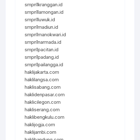
smpn1kranggan.id
smpn1lamongan.id
smpn1luwuk.id
smpn1madiun.id
smpn1manokwari.id
smpn1narmada.id
smpn1pacitan.id
smpn1padang.id
smpn1pailangga.id
haklijakarta.com
haklilangsa.com
haklisabang.com
haklidenpasar.com
haklicilegon.com
hakliserang.com
haklibengkulu.com
haklijogja.com
haklijambi.com
haklibandung.com