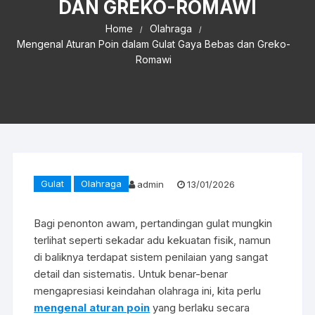
DAN GREKO-ROMAWI
Home
Olahraga
Mengenal Aturan Poin dalam Gulat Gaya Bebas dan Greko-
Romawi
Gulat
Olahraga
admin
13/01/2026
Bagi penonton awam, pertandingan gulat mungkin
terlihat seperti sekadar adu kekuatan fisik, namun
di baliknya terdapat sistem penilaian yang sangat
detail dan sistematis. Untuk benar-benar
mengapresiasi keindahan olahraga ini, kita perlu
mengenal aturan poin
yang berlaku secara