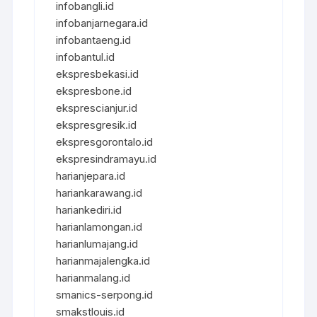
infobangli.id
infobanjarnegara.id
infobantaeng.id
infobantul.id
ekspresbekasi.id
ekspresbone.id
eksprescianjur.id
ekspresgresik.id
ekspresgorontalo.id
ekspresindramayu.id
harianjepara.id
hariankarawang.id
hariankediri.id
harianlamongan.id
harianlumajang.id
harianmajalengka.id
harianmalang.id
smanics-serpong.id
smakstlouis.id