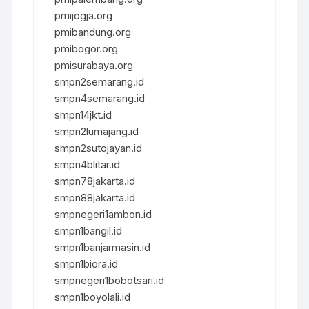
pmijogja.org
pmibandung.org
pmibogor.org
pmisurabaya.org
smpn2semarang.id
smpn4semarang.id
smpn14jkt.id
smpn2lumajang.id
smpn2sutojayan.id
smpn4blitar.id
smpn78jakarta.id
smpn88jakarta.id
smpnegeri1ambon.id
smpn1bangil.id
smpn1banjarmasin.id
smpn1biora.id
smpnegeri1bobotsari.id
smpn1boyolali.id