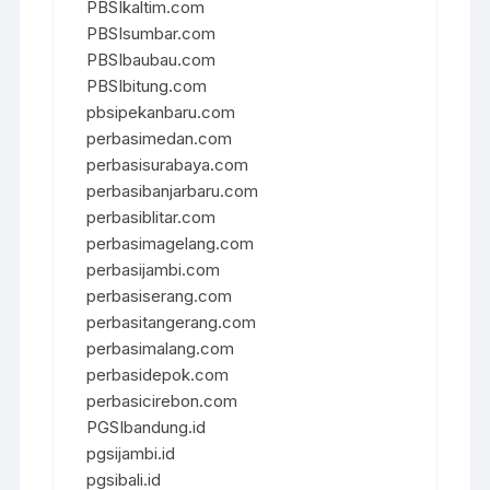
PBSIkaltim.com
PBSIsumbar.com
PBSIbaubau.com
PBSIbitung.com
pbsipekanbaru.com
perbasimedan.com
perbasisurabaya.com
perbasibanjarbaru.com
perbasiblitar.com
perbasimagelang.com
perbasijambi.com
perbasiserang.com
perbasitangerang.com
perbasimalang.com
perbasidepok.com
perbasicirebon.com
PGSIbandung.id
pgsijambi.id
pgsibali.id