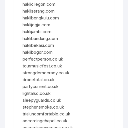
haklicilegon.com
hakliserang.com
haklibengkulu.com
haklijogja.com
haklijambi.com
haklibandung.com
haklibekasi.com
haklibogor.com
perfectperson.co.uk
tourmusicfest.co.uk
strongdemocracy.co.uk
dronetotal.co.uk
partycurrent.co.uk
lightalso.co.uk
sleepyguards.co.uk
stephensmoke.co.uk
trialuncomfortable.co.uk
accordingchapel.co.uk
accordingoversees.co.uk