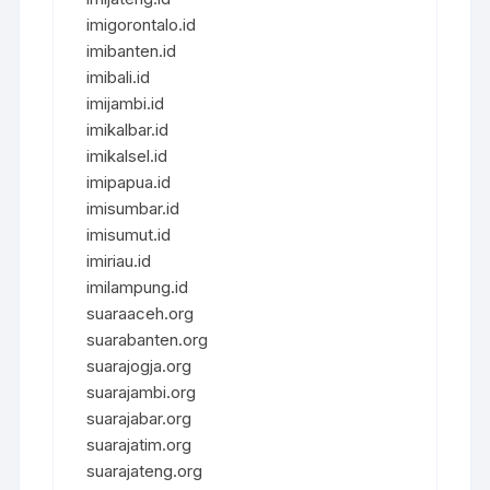
imigorontalo.id
imibanten.id
imibali.id
imijambi.id
imikalbar.id
imikalsel.id
imipapua.id
imisumbar.id
imisumut.id
imiriau.id
imilampung.id
suaraaceh.org
suarabanten.org
suarajogja.org
suarajambi.org
suarajabar.org
suarajatim.org
suarajateng.org