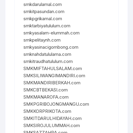
smkdarulamal.com
smkitpasundan.com
smkpgrikamal.com
smktarbiyatululum.com
smkyasalam-elummah.com
smkpelitaynh.com
smkyasinacigombong.com
smknahdatululama.com
smkitraudhatululum.com
SMKMIFTAHULSALAM.com
SMKSILIWANGIMANDIRI.com
SMKMANDIRIBERKAH.com
SMKCBTBEKASI.com
SMKMANAROFA.com
SMKPGRIBOJONGMANGU.com
SMKKORPRIKOTA.com
SMKITDARULHIDAYAH.com
SMKSIROJULUMMAH.com
SMKSAZZAHRA.com