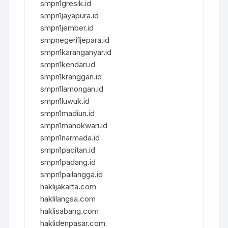
smpn1gresik.id
smpn1jayapura.id
smpn1jember.id
smpnegeri1jepara.id
smpn1karanganyar.id
smpn1kendari.id
smpn1kranggan.id
smpn1lamongan.id
smpn1luwuk.id
smpn1madiun.id
smpn1manokwari.id
smpn1narmada.id
smpn1pacitan.id
smpn1padang.id
smpn1pailangga.id
haklijakarta.com
haklilangsa.com
haklisabang.com
haklidenpasar.com