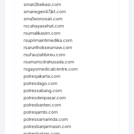
sman2bekasi.com
smanegeri47jkt.com
sma1wonosari.com
rscahayasehat.com
rsumalikasim.com
rsuprimaintimedika.com
rsarunlhokseumaw.com
rsufauziahbireu.com
rsumumcitrahusada.com
rsgayomedicalcentre.com
polresjakarta.com
polresdago.com
polressabang.com
polresdenpasar.com
polresbanten.com
polresjambi.com
polressamarinda.com
polresbanjarmasin.com
polresbatam.com