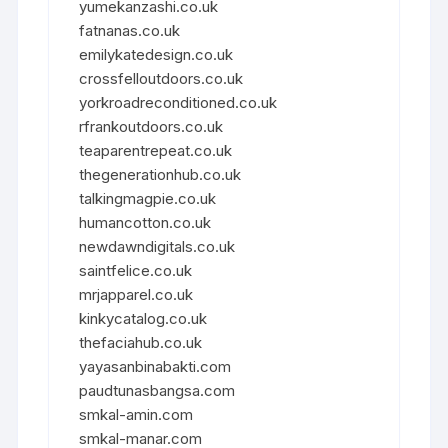
yumekanzashi.co.uk
fatnanas.co.uk
emilykatedesign.co.uk
crossfelloutdoors.co.uk
yorkroadreconditioned.co.uk
rfrankoutdoors.co.uk
teaparentrepeat.co.uk
thegenerationhub.co.uk
talkingmagpie.co.uk
humancotton.co.uk
newdawndigitals.co.uk
saintfelice.co.uk
mrjapparel.co.uk
kinkycatalog.co.uk
thefaciahub.co.uk
yayasanbinabakti.com
paudtunasbangsa.com
smkal-amin.com
smkal-manar.com