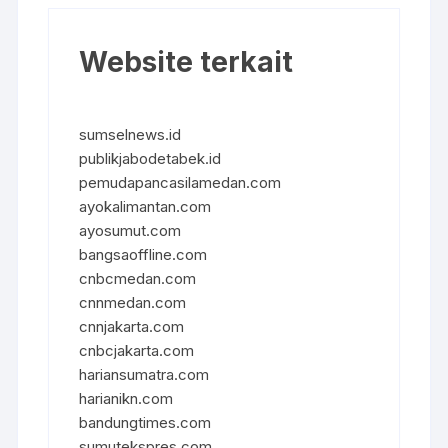
Website terkait
sumselnews.id
publikjabodetabek.id
pemudapancasilamedan.com
ayokalimantan.com
ayosumut.com
bangsaoffline.com
cnbcmedan.com
cnnmedan.com
cnnjakarta.com
cnbcjakarta.com
hariansumatra.com
harianikn.com
bandungtimes.com
sumutekspres.com