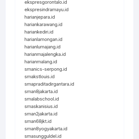
ekspresgorontalo.id
ekspresindramayu.id
harianjepara.id
hariankarawang.id
hariankediri.id
harianlamongan.id
harianlumajang.id
harianmajalengka.id
harianmalang.id
smanics-serpong.id
smakstlouis.id
smapraditadirgantara.id
sman8jakarta.id
smalabschool.id
smaskanisius.id
sman2jakarta.id
sman68jkt.id
sman8yogyakarta.id
smasungguldel.id