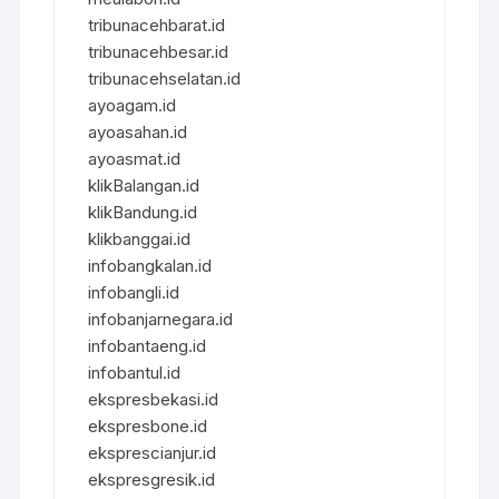
tribunacehbarat.id
tribunacehbesar.id
tribunacehselatan.id
ayoagam.id
ayoasahan.id
ayoasmat.id
klikBalangan.id
klikBandung.id
klikbanggai.id
infobangkalan.id
infobangli.id
infobanjarnegara.id
infobantaeng.id
infobantul.id
ekspresbekasi.id
ekspresbone.id
eksprescianjur.id
ekspresgresik.id