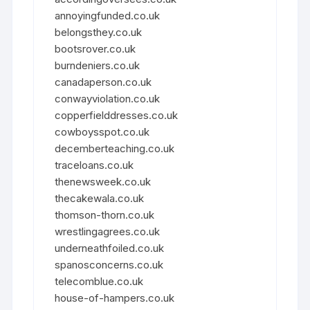
annoyingfunded.co.uk
belongsthey.co.uk
bootsrover.co.uk
burndeniers.co.uk
canadaperson.co.uk
conwayviolation.co.uk
copperfielddresses.co.uk
cowboysspot.co.uk
decemberteaching.co.uk
traceloans.co.uk
thenewsweek.co.uk
thecakewala.co.uk
thomson-thorn.co.uk
wrestlingagrees.co.uk
underneathfoiled.co.uk
spanosconcerns.co.uk
telecomblue.co.uk
house-of-hampers.co.uk