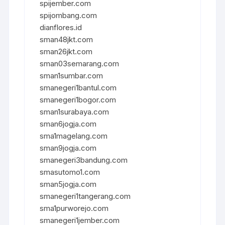
spijember.com
spijombang.com
dianflores.id
sman48jkt.com
sman26jkt.com
sman03semarang.com
sman1sumbar.com
smanegeri1bantul.com
smanegeri1bogor.com
sman1surabaya.com
sman6jogja.com
sma1magelang.com
sman9jogja.com
smanegeri3bandung.com
smasutomo1.com
sman5jogja.com
smanegeri1tangerang.com
sma1purworejo.com
smanegeri1jember.com