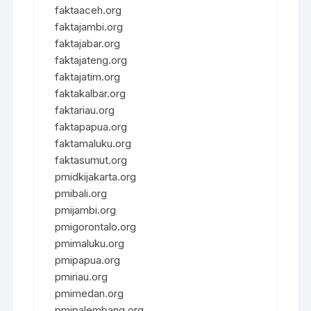
faktaaceh.org
faktajambi.org
faktajabar.org
faktajateng.org
faktajatim.org
faktakalbar.org
faktariau.org
faktapapua.org
faktamaluku.org
faktasumut.org
pmidkijakarta.org
pmibali.org
pmijambi.org
pmigorontalo.org
pmimaluku.org
pmipapua.org
pmiriau.org
pmimedan.org
pmipalembang.org