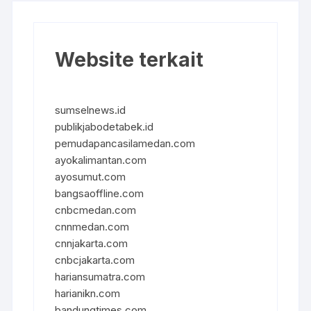
Website terkait
sumselnews.id
publikjabodetabek.id
pemudapancasilamedan.com
ayokalimantan.com
ayosumut.com
bangsaoffline.com
cnbcmedan.com
cnnmedan.com
cnnjakarta.com
cnbcjakarta.com
hariansumatra.com
harianikn.com
bandungtimes.com