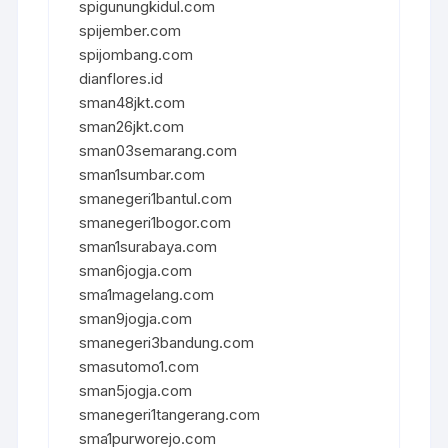
spigunungkidul.com
spijember.com
spijombang.com
dianflores.id
sman48jkt.com
sman26jkt.com
sman03semarang.com
sman1sumbar.com
smanegeri1bantul.com
smanegeri1bogor.com
sman1surabaya.com
sman6jogja.com
sma1magelang.com
sman9jogja.com
smanegeri3bandung.com
smasutomo1.com
sman5jogja.com
smanegeri1tangerang.com
sma1purworejo.com