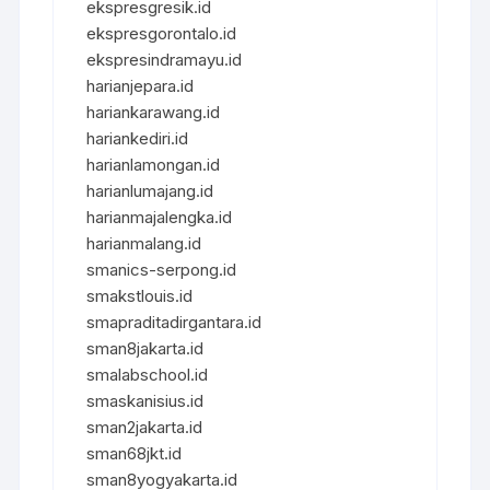
ekspresgresik.id
ekspresgorontalo.id
ekspresindramayu.id
harianjepara.id
hariankarawang.id
hariankediri.id
harianlamongan.id
harianlumajang.id
harianmajalengka.id
harianmalang.id
smanics-serpong.id
smakstlouis.id
smapraditadirgantara.id
sman8jakarta.id
smalabschool.id
smaskanisius.id
sman2jakarta.id
sman68jkt.id
sman8yogyakarta.id