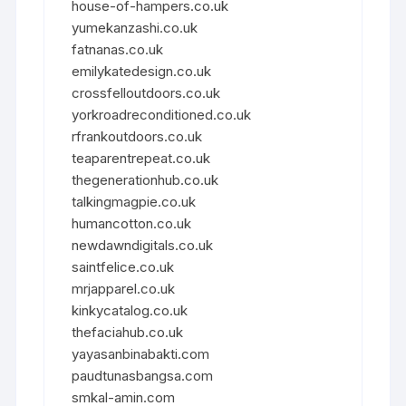
house-of-hampers.co.uk
yumekanzashi.co.uk
fatnanas.co.uk
emilykatedesign.co.uk
crossfelloutdoors.co.uk
yorkroadreconditioned.co.uk
rfrankoutdoors.co.uk
teaparentrepeat.co.uk
thegenerationhub.co.uk
talkingmagpie.co.uk
humancotton.co.uk
newdawndigitals.co.uk
saintfelice.co.uk
mrjapparel.co.uk
kinkycatalog.co.uk
thefaciahub.co.uk
yayasanbinabakti.com
paudtunasbangsa.com
smkal-amin.com