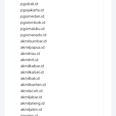
pgsibali.id
pgsijakarta.id
pgsimedan.id
pgsilombok.id
pgsimaluku.id
pgsimanado.id
akmilsumbar.id
akmilpapua.id
akmilriau.id
akmilntt.id
akmilkalbar.id
akmilkalsel.id
akmilbali.id
akmilbanten.id
akmilaceh.id
akmiljabar.id
akmiljateng.id
akmiljatim.id
imijatim.id