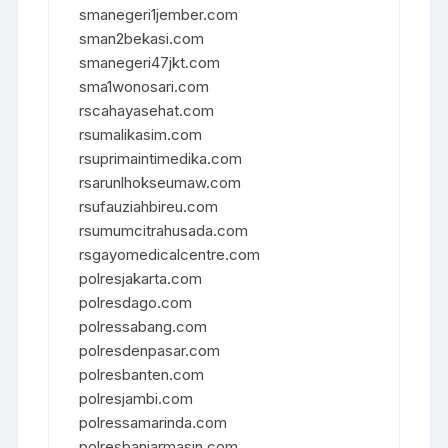
smanegeri1jember.com
sman2bekasi.com
smanegeri47jkt.com
sma1wonosari.com
rscahayasehat.com
rsumalikasim.com
rsuprimaintimedika.com
rsarunlhokseumaw.com
rsufauziahbireu.com
rsumumcitrahusada.com
rsgayomedicalcentre.com
polresjakarta.com
polresdago.com
polressabang.com
polresdenpasar.com
polresbanten.com
polresjambi.com
polressamarinda.com
polresbanjarmasin.com