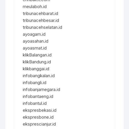
meulaboh.id
tribunacehbarat.id
tribunacehbesar.id
tribunacehselatan.id
ayoagam.id
ayoasahan.id
ayoasmat.id
klikBalangan.id
klikBandung.id
klikbanggai.id
infobangkalan.id
infobangli.id
infobanjarnegara.id
infobantaeng.id
infobantul.id
ekspresbekasi.id
ekspresbone.id
eksprescianjur.id