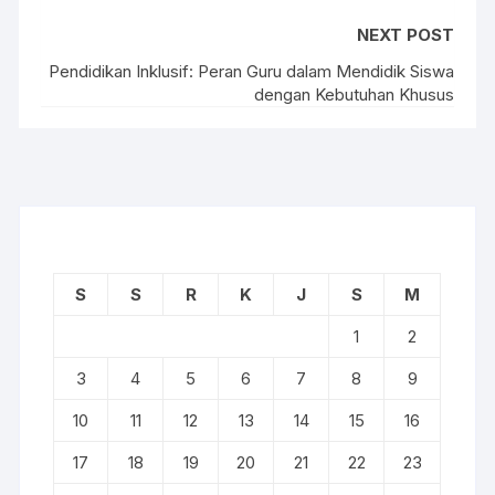
NEXT POST
Pendidikan Inklusif: Peran Guru dalam Mendidik Siswa
dengan Kebutuhan Khusus
S
S
R
K
J
S
M
1
2
3
4
5
6
7
8
9
10
11
12
13
14
15
16
17
18
19
20
21
22
23