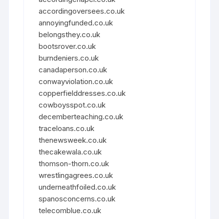
accordingoversees.co.uk
annoyingfunded.co.uk
belongsthey.co.uk
bootsrover.co.uk
burndeniers.co.uk
canadaperson.co.uk
conwayviolation.co.uk
copperfielddresses.co.uk
cowboysspot.co.uk
decemberteaching.co.uk
traceloans.co.uk
thenewsweek.co.uk
thecakewala.co.uk
thomson-thorn.co.uk
wrestlingagrees.co.uk
underneathfoiled.co.uk
spanosconcerns.co.uk
telecomblue.co.uk