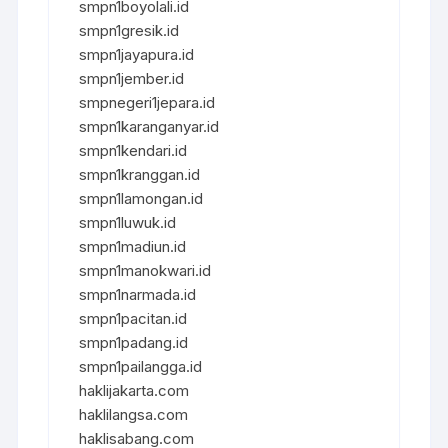
smpn1boyolali.id
smpn1gresik.id
smpn1jayapura.id
smpn1jember.id
smpnegeri1jepara.id
smpn1karanganyar.id
smpn1kendari.id
smpn1kranggan.id
smpn1lamongan.id
smpn1luwuk.id
smpn1madiun.id
smpn1manokwari.id
smpn1narmada.id
smpn1pacitan.id
smpn1padang.id
smpn1pailangga.id
haklijakarta.com
haklilangsa.com
haklisabang.com