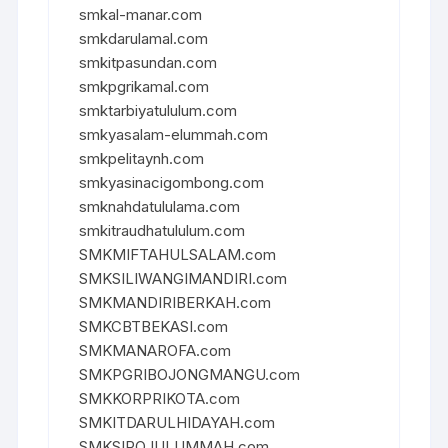
smkal-manar.com
smkdarulamal.com
smkitpasundan.com
smkpgrikamal.com
smktarbiyatululum.com
smkyasalam-elummah.com
smkpelitaynh.com
smkyasinacigombong.com
smknahdatululama.com
smkitraudhatululum.com
SMKMIFTAHULSALAM.com
SMKSILIWANGIMANDIRI.com
SMKMANDIRIBERKAH.com
SMKCBTBEKASI.com
SMKMANAROFA.com
SMKPGRIBOJONGMANGU.com
SMKKORPRIKOTA.com
SMKITDARULHIDAYAH.com
SMKSIROJULUMMAH.com