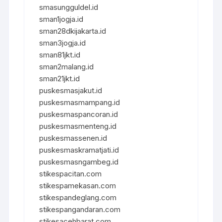
smasungguldel.id
sman1jogja.id
sman28dkijakarta.id
sman3jogja.id
sman81jkt.id
sman2malang.id
sman21jkt.id
puskesmasjakut.id
puskesmasmampang.id
puskesmaspancoran.id
puskesmasmenteng.id
puskesmassenen.id
puskesmaskramatjati.id
puskesmasngambeg.id
stikespacitan.com
stikespamekasan.com
stikespandeglang.com
stikespangandaran.com
stikesacehbarat.com