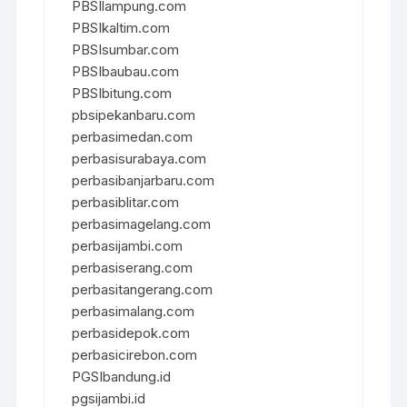
PBSIlampung.com
PBSIkaltim.com
PBSIsumbar.com
PBSIbaubau.com
PBSIbitung.com
pbsipekanbaru.com
perbasimedan.com
perbasisurabaya.com
perbasibanjarbaru.com
perbasiblitar.com
perbasimagelang.com
perbasijambi.com
perbasiserang.com
perbasitangerang.com
perbasimalang.com
perbasidepok.com
perbasicirebon.com
PGSIbandung.id
pgsijambi.id