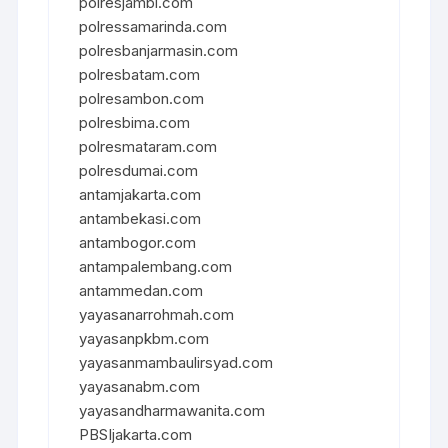
polresjambi.com
polressamarinda.com
polresbanjarmasin.com
polresbatam.com
polresambon.com
polresbima.com
polresmataram.com
polresdumai.com
antamjakarta.com
antambekasi.com
antambogor.com
antampalembang.com
antammedan.com
yayasanarrohmah.com
yayasanpkbm.com
yayasanmambaulirsyad.com
yayasanabm.com
yayasandharmawanita.com
PBSIjakarta.com