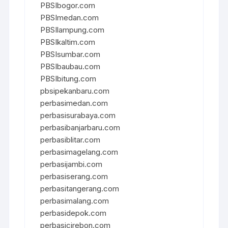
PBSIbogor.com
PBSImedan.com
PBSIlampung.com
PBSIkaltim.com
PBSIsumbar.com
PBSIbaubau.com
PBSIbitung.com
pbsipekanbaru.com
perbasimedan.com
perbasisurabaya.com
perbasibanjarbaru.com
perbasiblitar.com
perbasimagelang.com
perbasijambi.com
perbasiserang.com
perbasitangerang.com
perbasimalang.com
perbasidepok.com
perbasicirebon.com