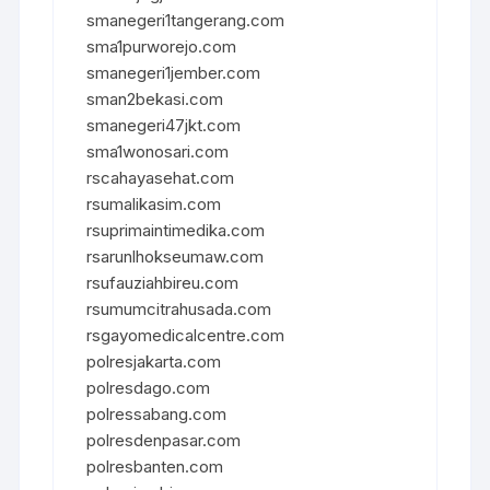
smanegeri1tangerang.com
sma1purworejo.com
smanegeri1jember.com
sman2bekasi.com
smanegeri47jkt.com
sma1wonosari.com
rscahayasehat.com
rsumalikasim.com
rsuprimaintimedika.com
rsarunlhokseumaw.com
rsufauziahbireu.com
rsumumcitrahusada.com
rsgayomedicalcentre.com
polresjakarta.com
polresdago.com
polressabang.com
polresdenpasar.com
polresbanten.com