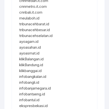
cnnmedan.it.com
cnnmetro.it.com
cnnbali.it.com
meulaboh.id
tribunacehbarat.id
tribunacehbesar.id
tribunacehselatan.id
ayoagam.id
ayoasahan.id
ayoasmat.id
klikBalangan.id
klikBandung.id
klikbanggai.id
infobangkalan.id
infobangli.id
infobanjarnegara.id
infobantaeng.id
infobantul.id
ekspresbekasi.id