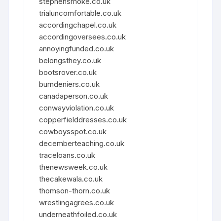
stephensmoke.co.uk
trialuncomfortable.co.uk
accordingchapel.co.uk
accordingoversees.co.uk
annoyingfunded.co.uk
belongsthey.co.uk
bootsrover.co.uk
burndeniers.co.uk
canadaperson.co.uk
conwayviolation.co.uk
copperfielddresses.co.uk
cowboysspot.co.uk
decemberteaching.co.uk
traceloans.co.uk
thenewsweek.co.uk
thecakewala.co.uk
thomson-thorn.co.uk
wrestlingagrees.co.uk
underneathfoiled.co.uk