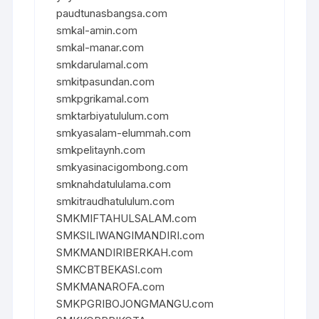
paudtunasbangsa.com
smkal-amin.com
smkal-manar.com
smkdarulamal.com
smkitpasundan.com
smkpgrikamal.com
smktarbiyatululum.com
smkyasalam-elummah.com
smkpelitaynh.com
smkyasinacigombong.com
smknahdatululama.com
smkitraudhatululum.com
SMKMIFTAHULSALAM.com
SMKSILIWANGIMANDIRI.com
SMKMANDIRIBERKAH.com
SMKCBTBEKASI.com
SMKMANAROFA.com
SMKPGRIBOJONGMANGU.com