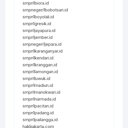
smpn1biora.id
smpnegeri1bobotsari.id
smpn1boyolali.id
smpn1gresik.id
smpn1jayapura.id
smpn1jember.id
smpnegeri1jepara.id
smpn1karanganyar.id
smpn1kendari.id
smpn1kranggan.id
smpn1lamongan.id
smpn1luwuk.id
smpn1madiun.id
smpn1manokwari.id
smpn1narmada.id
smpn1pacitan.id
smpn1padang.id
smpn1pailangga.id
haklijakarta.com