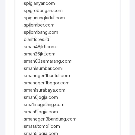
spigianyar.com
spigrobongan.com
spigunungkidul.com
spijember.com
spijombang.com
dianflores.id
sman48jkt.com
sman26jkt.com
sman03semarang.com
sman1sumbar.com
smanegeri1bantul.com
smanegeri1bogor.com
sman1surabaya.com
sman6jogja.com
sma1magelang.com
sman9jogja.com
smanegeri3bandung.com
smasutomo1.com
sman5jogja.com