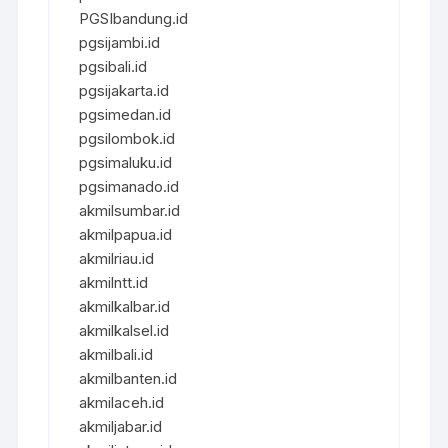
PGSIbandung.id
pgsijambi.id
pgsibali.id
pgsijakarta.id
pgsimedan.id
pgsilombok.id
pgsimaluku.id
pgsimanado.id
akmilsumbar.id
akmilpapua.id
akmilriau.id
akmilntt.id
akmilkalbar.id
akmilkalsel.id
akmilbali.id
akmilbanten.id
akmilaceh.id
akmiljabar.id