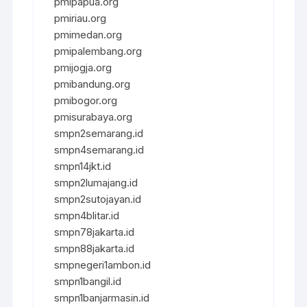
pmipapua.org
pmiriau.org
pmimedan.org
pmipalembang.org
pmijogja.org
pmibandung.org
pmibogor.org
pmisurabaya.org
smpn2semarang.id
smpn4semarang.id
smpn14jkt.id
smpn2lumajang.id
smpn2sutojayan.id
smpn4blitar.id
smpn78jakarta.id
smpn88jakarta.id
smpnegeri1ambon.id
smpn1bangil.id
smpn1banjarmasin.id