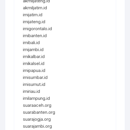
akmiljateng.id
akmiljatim.id
imijatim.id
imijateng.id
imigorontalo.id
imibanten.id
imibali.id
imijambi.id
imikalbar.id
imikalsel.id
imipapua.id
imisumbar.id
imisumut.id
imiriau.id
imilampung.id
suaraaceh.org
suarabanten.org
suarajogja.org
suarajambi.org