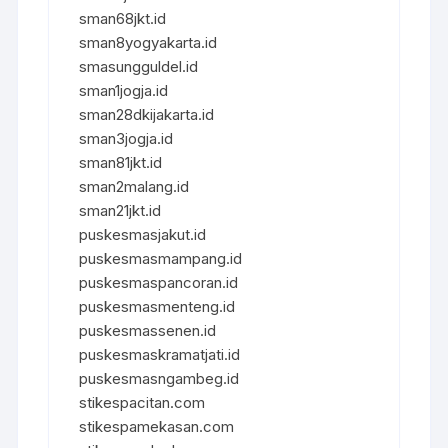
sman68jkt.id
sman8yogyakarta.id
smasungguldel.id
sman1jogja.id
sman28dkijakarta.id
sman3jogja.id
sman81jkt.id
sman2malang.id
sman21jkt.id
puskesmasjakut.id
puskesmasmampang.id
puskesmaspancoran.id
puskesmasmenteng.id
puskesmassenen.id
puskesmaskramatjati.id
puskesmasngambeg.id
stikespacitan.com
stikespamekasan.com