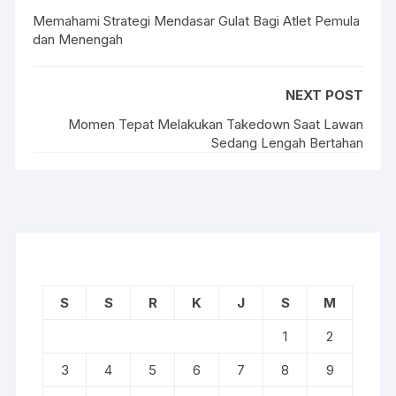
Memahami Strategi Mendasar Gulat Bagi Atlet Pemula
dan Menengah
NEXT POST
Momen Tepat Melakukan Takedown Saat Lawan
Sedang Lengah Bertahan
S
S
R
K
J
S
M
1
2
3
4
5
6
7
8
9