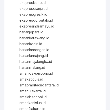
ekspresbone.id
eksprescianjur.id
ekspresgresik.id
ekspresgorontalo.id
ekspresindramayu.id
harianjepara.id
hariankarawang.id
hariankediri.id
harianlamongan.id
harianlumajang.id
harianmajalengka.id
harianmalang.id
smanics-serpong.id
smakstlouis.id
smapraditadirgantara.id
sman8jakarta.id
smalabschool.id
smaskanisius.id
sman2jakarta.id