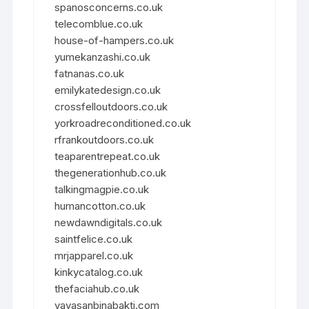
spanosconcerns.co.uk
telecomblue.co.uk
house-of-hampers.co.uk
yumekanzashi.co.uk
fatnanas.co.uk
emilykatedesign.co.uk
crossfelloutdoors.co.uk
yorkroadreconditioned.co.uk
rfrankoutdoors.co.uk
teaparentrepeat.co.uk
thegenerationhub.co.uk
talkingmagpie.co.uk
humancotton.co.uk
newdawndigitals.co.uk
saintfelice.co.uk
mrjapparel.co.uk
kinkycatalog.co.uk
thefaciahub.co.uk
yayasanbinabakti.com