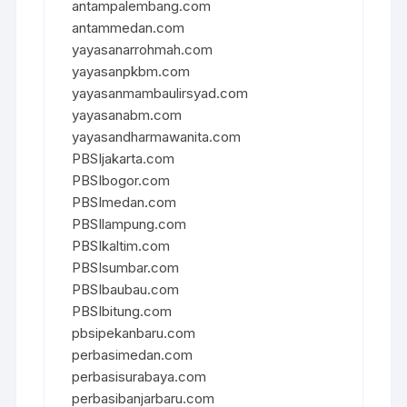
antampalembang.com
antammedan.com
yayasanarrohmah.com
yayasanpkbm.com
yayasanmambaulirsyad.com
yayasanabm.com
yayasandharmawanita.com
PBSIjakarta.com
PBSIbogor.com
PBSImedan.com
PBSIlampung.com
PBSIkaltim.com
PBSIsumbar.com
PBSIbaubau.com
PBSIbitung.com
pbsipekanbaru.com
perbasimedan.com
perbasisurabaya.com
perbasibanjarbaru.com