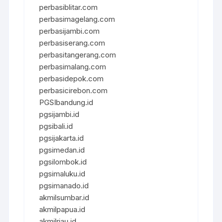
perbasiblitar.com
perbasimagelang.com
perbasijambi.com
perbasiserang.com
perbasitangerang.com
perbasimalang.com
perbasidepok.com
perbasicirebon.com
PGSIbandung.id
pgsijambi.id
pgsibali.id
pgsijakarta.id
pgsimedan.id
pgsilombok.id
pgsimaluku.id
pgsimanado.id
akmilsumbar.id
akmilpapua.id
akmilriau.id