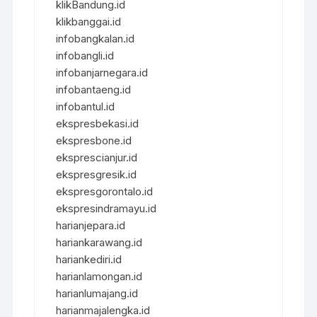
klikBandung.id
klikbanggai.id
infobangkalan.id
infobangli.id
infobanjarnegara.id
infobantaeng.id
infobantul.id
ekspresbekasi.id
ekspresbone.id
eksprescianjur.id
ekspresgresik.id
ekspresgorontalo.id
ekspresindramayu.id
harianjepara.id
hariankarawang.id
hariankediri.id
harianlamongan.id
harianlumajang.id
harianmajalengka.id