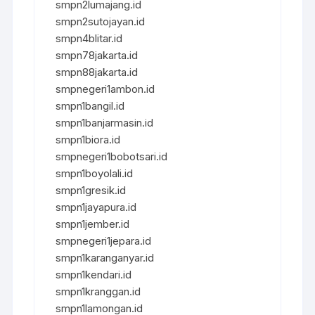
smpn2lumajang.id
smpn2sutojayan.id
smpn4blitar.id
smpn78jakarta.id
smpn88jakarta.id
smpnegeri1ambon.id
smpn1bangil.id
smpn1banjarmasin.id
smpn1biora.id
smpnegeri1bobotsari.id
smpn1boyolali.id
smpn1gresik.id
smpn1jayapura.id
smpn1jember.id
smpnegeri1jepara.id
smpn1karanganyar.id
smpn1kendari.id
smpn1kranggan.id
smpn1lamongan.id