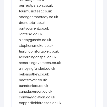
perfectperson.co.uk
tourmusicfest.co.uk
strongdemocracy.co.uk
dronetotal.co.uk
partycurrent.co.uk
lightalso.co.uk
sleepyguards.co.uk
stephensmoke.co.uk
trialuncomfortable.co.uk
accordingchapel.co.uk
accordingoversees.co.uk
annoyingfunded.co.uk
belongsthey.co.uk
bootsrover.co.uk
burndeniers.co.uk
canadaperson.co.uk
conwayviolation.co.uk
copperfielddresses.co.uk