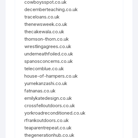
cowboysspot.co.uk
decemberteaching.co.uk
traceloans.co.uk
thenewsweek.co.uk
thecakewala.co.uk
thomson-thorn.co.uk
wrestlingagrees.co.uk
underneathfoiled.co.uk
spanosconcerns.co.uk
telecomblue.co.uk
house-of-hampers.co.uk
yumekanzashi.co.uk
fatnanas.co.uk
emilykatedesign.co.uk
crossfelloutdoors.co.uk
yorkroadreconditioned.co.uk
rfrankoutdoors.co.uk
teaparentrepeat.co.uk
thegenerationhub.co.uk