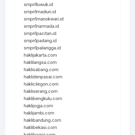
smpn1luwuk.id
smpn1madiun.id
smpn1manokwari.id
smpn1narmada.id
smpn1pacitan.id
smpn1padang.id
smpn1pailangga.id
haklijakarta.com
haklilangsa.com
haklisabang.com
haklidenpasar.com
haklicilegon.com
hakliserang.com
haklibengkulu.com
haklijogja.com
haklijambi.com
haklibandung.com
haklibekasi.com
haklibogor.com