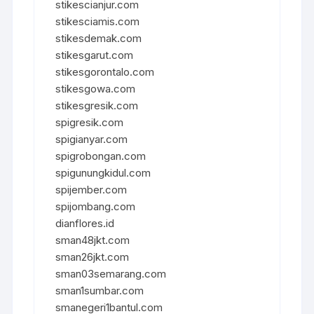
stikescianjur.com
stikesciamis.com
stikesdemak.com
stikesgarut.com
stikesgorontalo.com
stikesgowa.com
stikesgresik.com
spigresik.com
spigianyar.com
spigrobongan.com
spigunungkidul.com
spijember.com
spijombang.com
dianflores.id
sman48jkt.com
sman26jkt.com
sman03semarang.com
sman1sumbar.com
smanegeri1bantul.com