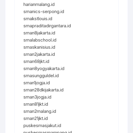
harianmalang.id
smanics-serpong.id
smakstlouis.id
smapraditadirgantara.id
sman8jakarta.id
smalabschool.id
smaskanisius.id
sman2jakarta.id
sman68jkt.id
sman8yogyakarta.id
smasungguldel.id
sman1jogja.id
sman28dkijakarta.id
sman3jogja.id
sman81jkt.id
sman2malang.id
sman21jkt.id
puskesmasjakut.id
puskesmasmampang.id