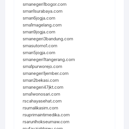
smanegeri1bogor.com
sman1surabaya.com
sman6jogja.com
sma1magelang.com
sman9jogja.com
smanegeri3bandung.com
smasutomo1.com
sman5jogja.com
smanegeri1tangerang.com
sma1purworejo.com
smanegeri1jember.com
sman2bekasi.com
smanegeri47jkt.com
sma1wonosari.com
rscahayasehat.com
rsumalikasim.com
rsuprimaintimedika.com
rsarunlhokseumaw.com
rsufauziahbireu.com