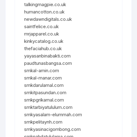
talkingmagpie.co.uk
humancotton.co.uk
newdawndigitals.co.uk
saintfelice.co.uk
mrjapparel.co.uk
kinkycatalog.co.uk
thefaciahub.co.uk
yayasanbinabakti.com
paudtunasbangsa.com
smkal-amin.com
smkal-manar.com
smkdarulamal.com
smkitpasundan.com
smkpgrikamal.com
smktarbiyatululum.com
smkyasalam-elummah.com
smkpelitaynh.com
smkyasinacigombong.com
smknahdatululama.com