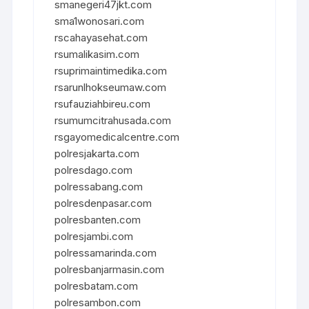
smanegeri47jkt.com
sma1wonosari.com
rscahayasehat.com
rsumalikasim.com
rsuprimaintimedika.com
rsarunlhokseumaw.com
rsufauziahbireu.com
rsumumcitrahusada.com
rsgayomedicalcentre.com
polresjakarta.com
polresdago.com
polressabang.com
polresdenpasar.com
polresbanten.com
polresjambi.com
polressamarinda.com
polresbanjarmasin.com
polresbatam.com
polresambon.com