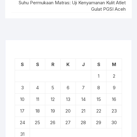
Suhu Permukaan Matras: Uji Kenyamanan Kulit Atlet
Gulat PGSI Aceh
S
S
R
K
J
S
M
1
2
3
4
5
6
7
8
9
10
11
12
13
14
15
16
17
18
19
20
21
22
23
24
25
26
27
28
29
30
31