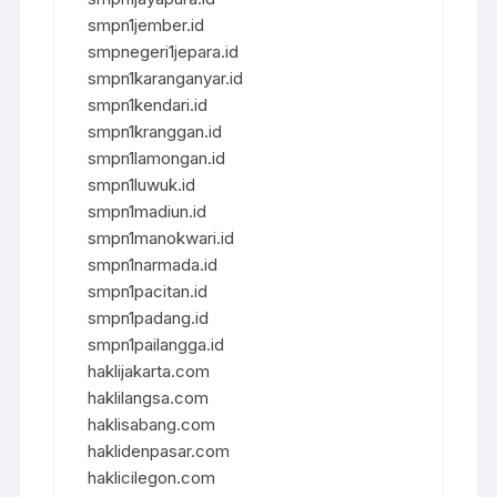
smpn1jember.id
smpnegeri1jepara.id
smpn1karanganyar.id
smpn1kendari.id
smpn1kranggan.id
smpn1lamongan.id
smpn1luwuk.id
smpn1madiun.id
smpn1manokwari.id
smpn1narmada.id
smpn1pacitan.id
smpn1padang.id
smpn1pailangga.id
haklijakarta.com
haklilangsa.com
haklisabang.com
haklidenpasar.com
haklicilegon.com