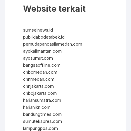
Website terkait
sumselnews.id
publikjabodetabek.id
pemudapancasilamedan.com
ayokalimantan.com
ayosumut.com
bangsaoffline.com
cnbcmedan.com
cnnmedan.com
cnnjakarta.com
cnbcjakarta.com
hariansumatra.com
harianikn.com
bandungtimes.com
sumutekspres.com
lampungpos.com