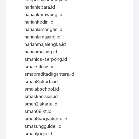
harianjepara.id
hariankarawang.id
hariankediri.id
harianlamongan.id
harianlumajang.id
harianmajalengka.id
harianmalang.id
smanics-serpong.id
smakstlouis.id
smapraditadirgantara.id
sman8jakarta.id
smalabschool.id
smaskanisius.id
sman2jakarta.id
sman68jkt.id
sman8yogyakarta.id
smasungguldel.id
sman1jogja.id