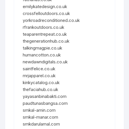
emilykatedesign.co.uk
crossfelloutdoors.co.uk
yorkroadreconditioned.co.uk
rfrankoutdoors.co.uk
teaparentrepeat.co.uk
thegenerationhub.co.uk
talkingmagpie.co.uk
humancotton.co.uk
newdawndigitals.co.uk
saintfelice.co.uk
mrjapparel.co.uk
kinkycatalog.co.uk
thefaciahub.co.uk
yayasanbinabakti.com
paudtunasbangsa.com
smkal-amin.com
smkal-manar.com
smkdarulamal.com