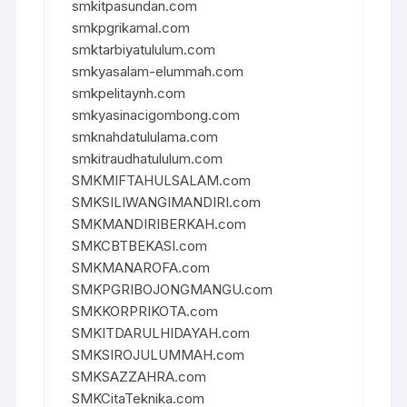
smkitpasundan.com
smkpgrikamal.com
smktarbiyatululum.com
smkyasalam-elummah.com
smkpelitaynh.com
smkyasinacigombong.com
smknahdatululama.com
smkitraudhatululum.com
SMKMIFTAHULSALAM.com
SMKSILIWANGIMANDIRI.com
SMKMANDIRIBERKAH.com
SMKCBTBEKASI.com
SMKMANAROFA.com
SMKPGRIBOJONGMANGU.com
SMKKORPRIKOTA.com
SMKITDARULHIDAYAH.com
SMKSIROJULUMMAH.com
SMKSAZZAHRA.com
SMKCitaTeknika.com