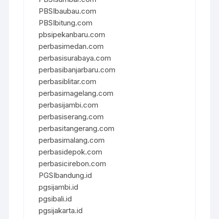
PBSIbaubau.com
PBSIbitung.com
pbsipekanbaru.com
perbasimedan.com
perbasisurabaya.com
perbasibanjarbaru.com
perbasiblitar.com
perbasimagelang.com
perbasijambi.com
perbasiserang.com
perbasitangerang.com
perbasimalang.com
perbasidepok.com
perbasicirebon.com
PGSIbandung.id
pgsijambi.id
pgsibali.id
pgsijakarta.id