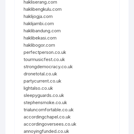
hakliserang.com
haklibengkulu.com
haklijogja.com
haklijambi.com
haklibandung.com
haklibekasi.com
haklibogor.com
perfectperson.co.uk
tourmusicfest.co.uk
strongdemocracy.co.uk
dronetotal.co.uk
partycurrent.co.uk
lightalso.co.uk
sleepyguards.co.uk
stephensmoke.co.uk
trialuncomfortable.co.uk
accordingchapel.co.uk
accordingoversees.co.uk
annoyingfunded.co.uk