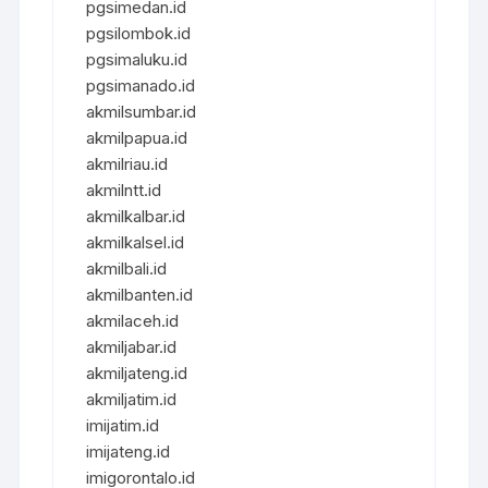
pgsimedan.id
pgsilombok.id
pgsimaluku.id
pgsimanado.id
akmilsumbar.id
akmilpapua.id
akmilriau.id
akmilntt.id
akmilkalbar.id
akmilkalsel.id
akmilbali.id
akmilbanten.id
akmilaceh.id
akmiljabar.id
akmiljateng.id
akmiljatim.id
imijatim.id
imijateng.id
imigorontalo.id