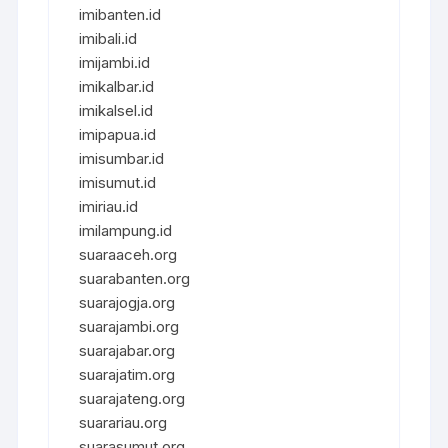
imibanten.id
imibali.id
imijambi.id
imikalbar.id
imikalsel.id
imipapua.id
imisumbar.id
imisumut.id
imiriau.id
imilampung.id
suaraaceh.org
suarabanten.org
suarajogja.org
suarajambi.org
suarajabar.org
suarajatim.org
suarajateng.org
suarariau.org
suarasumut.org