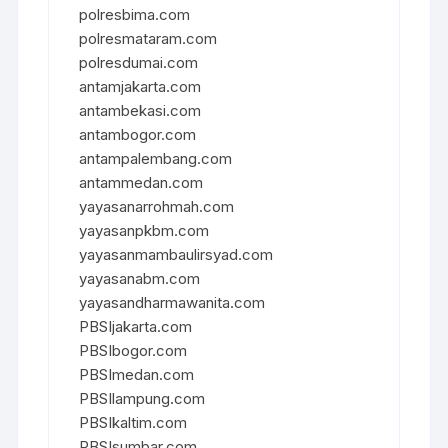
polresbima.com
polresmataram.com
polresdumai.com
antamjakarta.com
antambekasi.com
antambogor.com
antampalembang.com
antammedan.com
yayasanarrohmah.com
yayasanpkbm.com
yayasanmambaulirsyad.com
yayasanabm.com
yayasandharmawanita.com
PBSIjakarta.com
PBSIbogor.com
PBSImedan.com
PBSIlampung.com
PBSIkaltim.com
PBSIsumbar.com