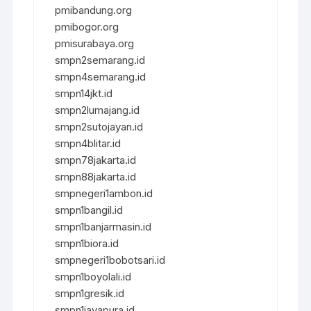
pmibandung.org
pmibogor.org
pmisurabaya.org
smpn2semarang.id
smpn4semarang.id
smpn14jkt.id
smpn2lumajang.id
smpn2sutojayan.id
smpn4blitar.id
smpn78jakarta.id
smpn88jakarta.id
smpnegeri1ambon.id
smpn1bangil.id
smpn1banjarmasin.id
smpn1biora.id
smpnegeri1bobotsari.id
smpn1boyolali.id
smpn1gresik.id
smpn1jayapura.id