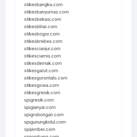
stikesbangka.com
stikesbanyumas.com
stikesbekasi.com
stikesblitar.com
stikesbogor.com
stikesbrebes.com
stikescianjur.com
stikesciamis.com
stikesdemak.com
stikesgarut.com
stikesgorontalo.com
stikesgowa.com
stikesgresik.com
spigresik.com
spigianyar.com
spigrobongan.com
spigunungkidul.com
spijember.com
spijombang.com