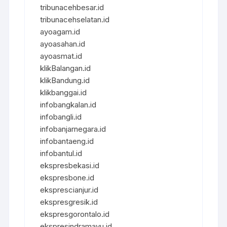
tribunacehbesar.id
tribunacehselatan.id
ayoagam.id
ayoasahan.id
ayoasmat.id
klikBalangan.id
klikBandung.id
klikbanggai.id
infobangkalan.id
infobangli.id
infobanjarnegara.id
infobantaeng.id
infobantul.id
ekspresbekasi.id
ekspresbone.id
eksprescianjur.id
ekspresgresik.id
ekspresgorontalo.id
ekspresindramayu.id