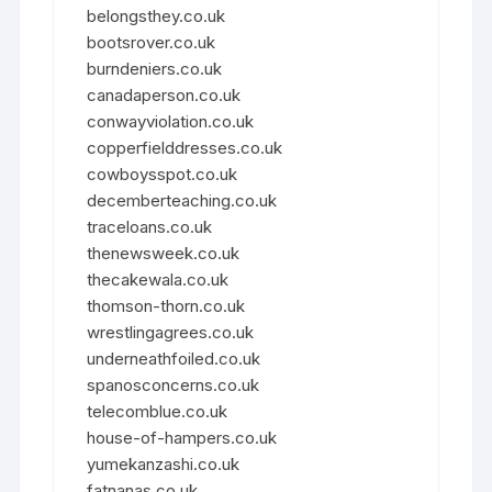
belongsthey.co.uk
bootsrover.co.uk
burndeniers.co.uk
canadaperson.co.uk
conwayviolation.co.uk
copperfielddresses.co.uk
cowboysspot.co.uk
decemberteaching.co.uk
traceloans.co.uk
thenewsweek.co.uk
thecakewala.co.uk
thomson-thorn.co.uk
wrestlingagrees.co.uk
underneathfoiled.co.uk
spanosconcerns.co.uk
telecomblue.co.uk
house-of-hampers.co.uk
yumekanzashi.co.uk
fatnanas.co.uk