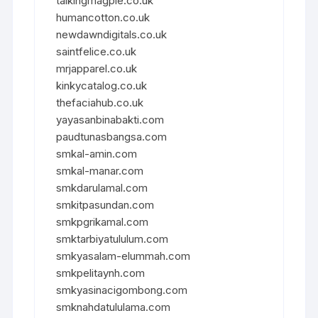
talkingmagpie.co.uk
humancotton.co.uk
newdawndigitals.co.uk
saintfelice.co.uk
mrjapparel.co.uk
kinkycatalog.co.uk
thefaciahub.co.uk
yayasanbinabakti.com
paudtunasbangsa.com
smkal-amin.com
smkal-manar.com
smkdarulamal.com
smkitpasundan.com
smkpgrikamal.com
smktarbiyatululum.com
smkyasalam-elummah.com
smkpelitaynh.com
smkyasinacigombong.com
smknahdatululama.com