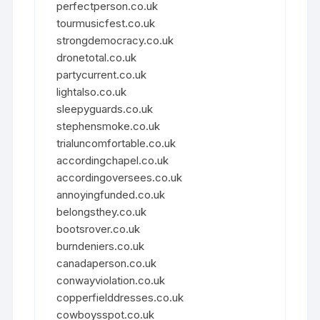
perfectperson.co.uk
tourmusicfest.co.uk
strongdemocracy.co.uk
dronetotal.co.uk
partycurrent.co.uk
lightalso.co.uk
sleepyguards.co.uk
stephensmoke.co.uk
trialuncomfortable.co.uk
accordingchapel.co.uk
accordingoversees.co.uk
annoyingfunded.co.uk
belongsthey.co.uk
bootsrover.co.uk
burndeniers.co.uk
canadaperson.co.uk
conwayviolation.co.uk
copperfielddresses.co.uk
cowboysspot.co.uk