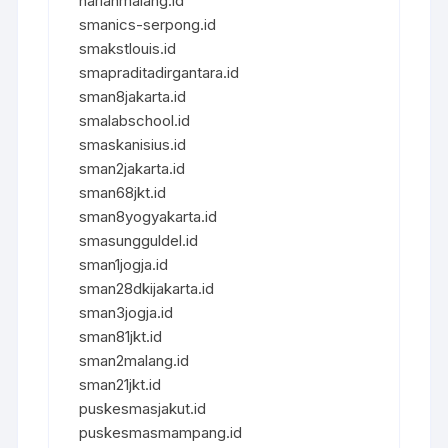
harianmalang.id
smanics-serpong.id
smakstlouis.id
smapraditadirgantara.id
sman8jakarta.id
smalabschool.id
smaskanisius.id
sman2jakarta.id
sman68jkt.id
sman8yogyakarta.id
smasungguldel.id
sman1jogja.id
sman28dkijakarta.id
sman3jogja.id
sman81jkt.id
sman2malang.id
sman21jkt.id
puskesmasjakut.id
puskesmasmampang.id