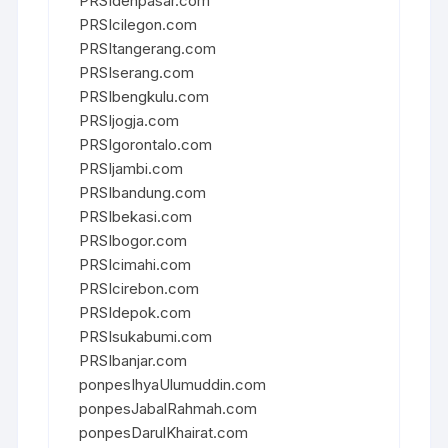
PRSIdenpasar.com
PRSIcilegon.com
PRSItangerang.com
PRSIserang.com
PRSIbengkulu.com
PRSIjogja.com
PRSIgorontalo.com
PRSIjambi.com
PRSIbandung.com
PRSIbekasi.com
PRSIbogor.com
PRSIcimahi.com
PRSIcirebon.com
PRSIdepok.com
PRSIsukabumi.com
PRSIbanjar.com
ponpesIhyaUlumuddin.com
ponpesJabalRahmah.com
ponpesDarulKhairat.com