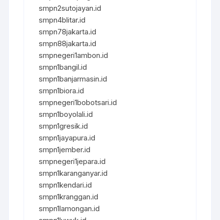
smpn2sutojayan.id
smpn4blitar.id
smpn78jakarta.id
smpn88jakarta.id
smpnegeri1ambon.id
smpn1bangil.id
smpn1banjarmasin.id
smpn1biora.id
smpnegeri1bobotsari.id
smpn1boyolali.id
smpn1gresik.id
smpn1jayapura.id
smpn1jember.id
smpnegeri1jepara.id
smpn1karanganyar.id
smpn1kendari.id
smpn1kranggan.id
smpn1lamongan.id