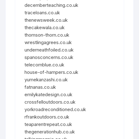
decemberteaching.co.uk
traceloans.co.uk
thenewsweek.co.uk
thecakewala.co.uk
thomson-thorn.co.uk
wrestlingagrees.co.uk
underneathfoiled.co.uk
spanosconcerns.co.uk
telecomblue.co.uk
house-of-hampers.co.uk
yumekanzashi.co.uk
fatnanas.co.uk
emilykatedesign.co.uk
crossfelloutdoors.co.uk
yorkroadreconditioned.co.uk
rfrankoutdoors.co.uk
teaparentrepeat.co.uk
thegenerationhub.co.uk