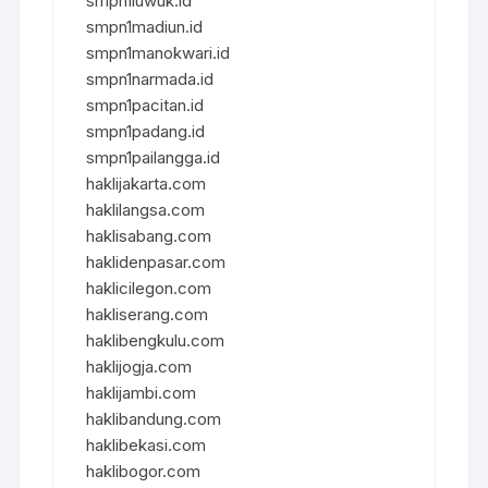
smpn1luwuk.id
smpn1madiun.id
smpn1manokwari.id
smpn1narmada.id
smpn1pacitan.id
smpn1padang.id
smpn1pailangga.id
haklijakarta.com
haklilangsa.com
haklisabang.com
haklidenpasar.com
haklicilegon.com
hakliserang.com
haklibengkulu.com
haklijogja.com
haklijambi.com
haklibandung.com
haklibekasi.com
haklibogor.com