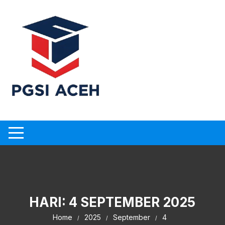
Skip
to
content
HARI:
4 SEPTEMBER 2025
Home
2025
September
4