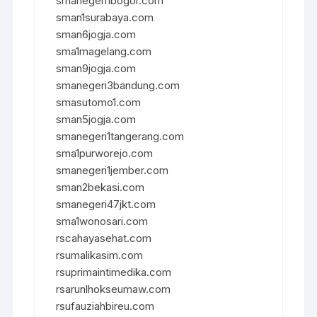
smanegeri1bogor.com
sman1surabaya.com
sman6jogja.com
sma1magelang.com
sman9jogja.com
smanegeri3bandung.com
smasutomo1.com
sman5jogja.com
smanegeri1tangerang.com
sma1purworejo.com
smanegeri1jember.com
sman2bekasi.com
smanegeri47jkt.com
sma1wonosari.com
rscahayasehat.com
rsumalikasim.com
rsuprimaintimedika.com
rsarunlhokseumaw.com
rsufauziahbireu.com