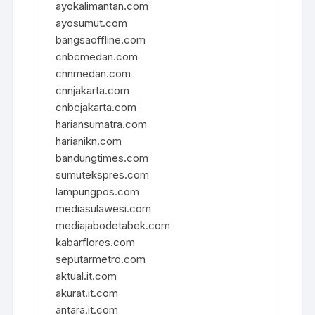
ayokalimantan.com
ayosumut.com
bangsaoffline.com
cnbcmedan.com
cnnmedan.com
cnnjakarta.com
cnbcjakarta.com
hariansumatra.com
harianikn.com
bandungtimes.com
sumutekspres.com
lampungpos.com
mediasulawesi.com
mediajabodetabek.com
kabarflores.com
seputarmetro.com
aktual.it.com
akurat.it.com
antara.it.com