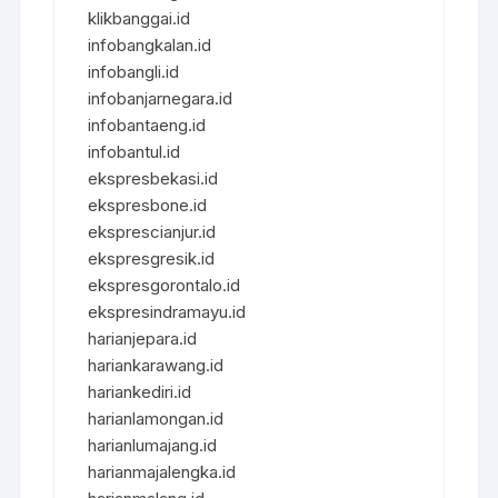
klikbanggai.id
infobangkalan.id
infobangli.id
infobanjarnegara.id
infobantaeng.id
infobantul.id
ekspresbekasi.id
ekspresbone.id
eksprescianjur.id
ekspresgresik.id
ekspresgorontalo.id
ekspresindramayu.id
harianjepara.id
hariankarawang.id
hariankediri.id
harianlamongan.id
harianlumajang.id
harianmajalengka.id