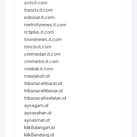
sctv.it.com
transtv.it.com
indosiar.it.com
metrotvnews.it.com
rctiplus.it.com
tvonenews.it.com
mnctv.it.com
cnnmedan.it.com
cnnmetro.it.com
cnnbali.it.com
meulaboh.id
tribunacehbarat.id
tribunacehbesar.id
tribunacehselatan.id
ayoagam.id
ayoasahan.id
ayoasmat.id
klikBalangan.id
klikBandung.id