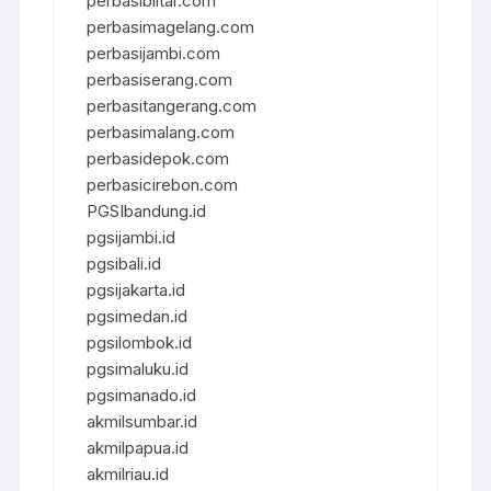
perbasiblitar.com
perbasimagelang.com
perbasijambi.com
perbasiserang.com
perbasitangerang.com
perbasimalang.com
perbasidepok.com
perbasicirebon.com
PGSIbandung.id
pgsijambi.id
pgsibali.id
pgsijakarta.id
pgsimedan.id
pgsilombok.id
pgsimaluku.id
pgsimanado.id
akmilsumbar.id
akmilpapua.id
akmilriau.id