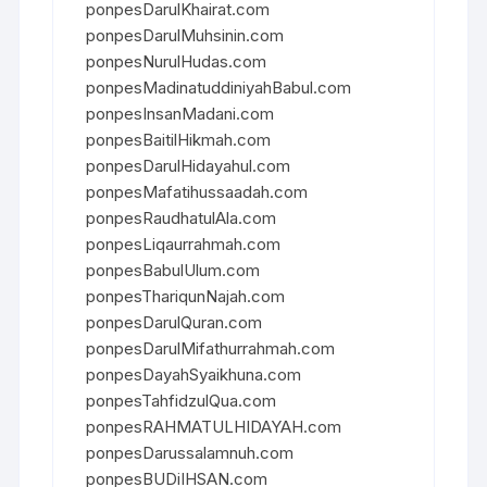
ponpesDarulKhairat.com
ponpesDarulMuhsinin.com
ponpesNurulHudas.com
ponpesMadinatuddiniyahBabul.com
ponpesInsanMadani.com
ponpesBaitilHikmah.com
ponpesDarulHidayahul.com
ponpesMafatihussaadah.com
ponpesRaudhatulAla.com
ponpesLiqaurrahmah.com
ponpesBabulUlum.com
ponpesThariqunNajah.com
ponpesDarulQuran.com
ponpesDarulMifathurrahmah.com
ponpesDayahSyaikhuna.com
ponpesTahfidzulQua.com
ponpesRAHMATULHIDAYAH.com
ponpesDarussalamnuh.com
ponpesBUDiIHSAN.com