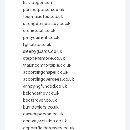
haklibogor.com
perfectperson.co.uk
tourmusicfest.co.uk
strongdemocracy.co.uk
dronetotal.co.uk
partycurrent.co.uk
lightalso.co.uk
sleepyguards.co.uk
stephensmoke.co.uk
trialuncomfortable.co.uk
accordingchapel.co.uk
accordingoversees.co.uk
annoyingfunded.co.uk
belongsthey.co.uk
bootsrover.co.uk
burndeniers.co.uk
canadaperson.co.uk
conwayviolation.co.uk
copperfielddresses.co.uk