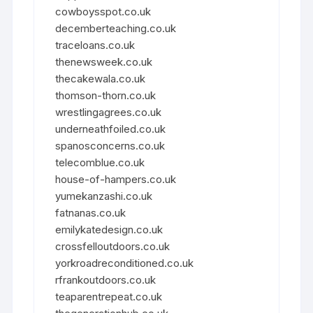
cowboysspot.co.uk
decemberteaching.co.uk
traceloans.co.uk
thenewsweek.co.uk
thecakewala.co.uk
thomson-thorn.co.uk
wrestlingagrees.co.uk
underneathfoiled.co.uk
spanosconcerns.co.uk
telecomblue.co.uk
house-of-hampers.co.uk
yumekanzashi.co.uk
fatnanas.co.uk
emilykatedesign.co.uk
crossfelloutdoors.co.uk
yorkroadreconditioned.co.uk
rfrankoutdoors.co.uk
teaparentrepeat.co.uk