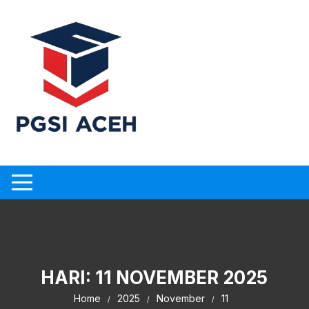
Skip
to
content
HARI:
11 NOVEMBER 2025
Home
2025
November
11