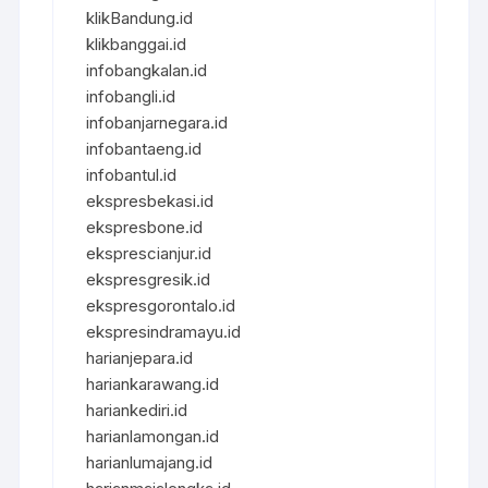
klikBandung.id
klikbanggai.id
infobangkalan.id
infobangli.id
infobanjarnegara.id
infobantaeng.id
infobantul.id
ekspresbekasi.id
ekspresbone.id
eksprescianjur.id
ekspresgresik.id
ekspresgorontalo.id
ekspresindramayu.id
harianjepara.id
hariankarawang.id
hariankediri.id
harianlamongan.id
harianlumajang.id