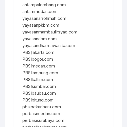
antampalembang.com
antammedan.com
yayasanarrohmah.com
yayasanpkbm.com
yayasanmambaulirsyad.com
yayasanabm.com
yayasandharmawanita.com
PBSIjakarta.com
PBSIbogor.com
PBSImedan.com
PBSIlampung.com
PBSIkaltim.com
PBSIsumbar.com
PBSIbaubau.com
PBSIbitung.com
pbsipekanbaru.com
perbasimedan.com
perbasisurabaya.com