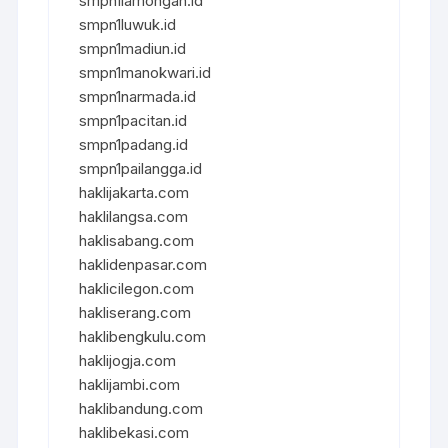
smpn1lamongan.id
smpn1luwuk.id
smpn1madiun.id
smpn1manokwari.id
smpn1narmada.id
smpn1pacitan.id
smpn1padang.id
smpn1pailangga.id
haklijakarta.com
haklilangsa.com
haklisabang.com
haklidenpasar.com
haklicilegon.com
hakliserang.com
haklibengkulu.com
haklijogja.com
haklijambi.com
haklibandung.com
haklibekasi.com