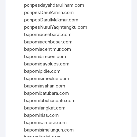
ponpesdayahdarulilham.com
ponpesDarulAmilin.com
ponpesDarulMakmur.com
ponpesNurulYaqintengku.com
bapomiacehbarat.com
bapomiacehbesar.com
bapomiacehtimur.com
bapomibireuen.com
bapomigayolues.com
bapomipidie.com
bapomisimeulue.com
bapomiasahan.com
bapomibatubara.com
bapomilabuhanbatu.com
bapomilangkat.com
bapominias.com
bapomisamosir.com
bapomisimalungun.com