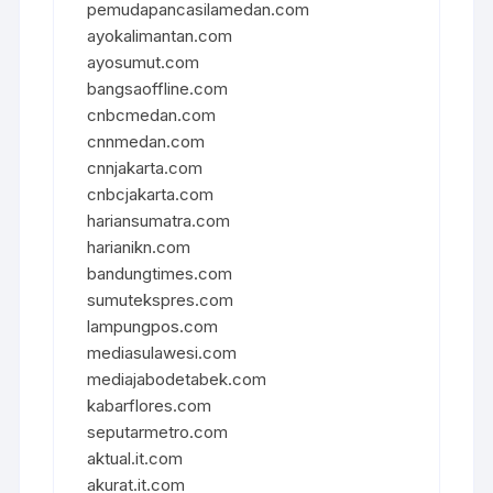
pemudapancasilamedan.com
ayokalimantan.com
ayosumut.com
bangsaoffline.com
cnbcmedan.com
cnnmedan.com
cnnjakarta.com
cnbcjakarta.com
hariansumatra.com
harianikn.com
bandungtimes.com
sumutekspres.com
lampungpos.com
mediasulawesi.com
mediajabodetabek.com
kabarflores.com
seputarmetro.com
aktual.it.com
akurat.it.com