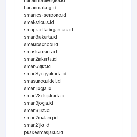
harianmajalengka.id
harianmalang.id
smanics-serpong.id
smakstlouis.id
smapraditadirgantara.id
sman8jakarta.id
smalabschool.id
smaskanisius.id
sman2jakarta.id
sman68jkt.id
sman8yogyakarta.id
smasungguldel.id
sman1jogja.id
sman28dkijakarta.id
sman3jogja.id
sman81jkt.id
sman2malang.id
sman21jkt.id
puskesmasjakut.id