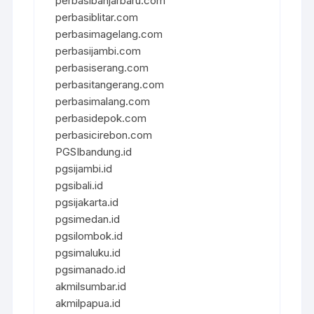
perbasibanjarbaru.com
perbasiblitar.com
perbasimagelang.com
perbasijambi.com
perbasiserang.com
perbasitangerang.com
perbasimalang.com
perbasidepok.com
perbasicirebon.com
PGSIbandung.id
pgsijambi.id
pgsibali.id
pgsijakarta.id
pgsimedan.id
pgsilombok.id
pgsimaluku.id
pgsimanado.id
akmilsumbar.id
akmilpapua.id