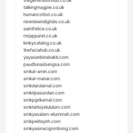
thegenerationhub.co.uk
talkingmagpie.co.uk
humancotton.co.uk
newdawndigitals.co.uk
saintfelice.co.uk
mrjapparel.co.uk
kinkycatalog.co.uk
thefaciahub.co.uk
yayasanbinabakti.com
paudtunasbangsa.com
smkal-amin.com
smkal-manar.com
smkdarulamal.com
smkitpasundan.com
smkpgrikamal.com
smktarbiyatululum.com
smkyasalam-elummah.com
smkpelitaynh.com
smkyasinacigombong.com