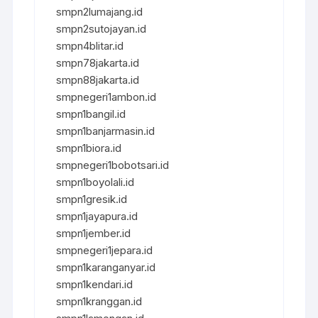
smpn2lumajang.id
smpn2sutojayan.id
smpn4blitar.id
smpn78jakarta.id
smpn88jakarta.id
smpnegeri1ambon.id
smpn1bangil.id
smpn1banjarmasin.id
smpn1biora.id
smpnegeri1bobotsari.id
smpn1boyolali.id
smpn1gresik.id
smpn1jayapura.id
smpn1jember.id
smpnegeri1jepara.id
smpn1karanganyar.id
smpn1kendari.id
smpn1kranggan.id