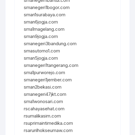
smanegeri1bantul.com
smanegeri1bogor.com
sman1surabaya.com
sman6jogja.com
sma1magelang.com
sman9jogja.com
smanegeri3bandung.com
smasutomo1.com
sman5jogja.com
smanegeri1tangerang.com
sma1purworejo.com
smanegeri1jember.com
sman2bekasi.com
smanegeri47jkt.com
sma1wonosari.com
rscahayasehat.com
rsumalikasim.com
rsuprimaintimedika.com
rsarunlhokseumaw.com