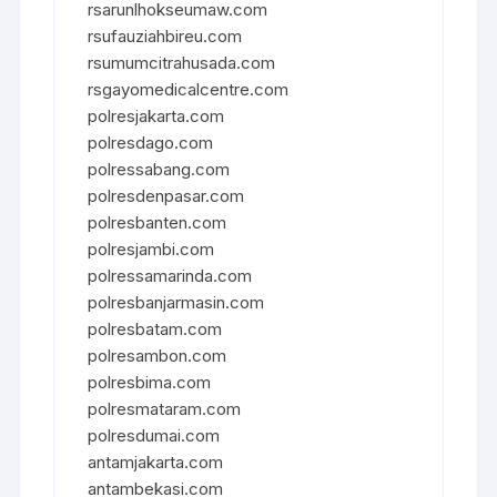
rsarunlhokseumaw.com
rsufauziahbireu.com
rsumumcitrahusada.com
rsgayomedicalcentre.com
polresjakarta.com
polresdago.com
polressabang.com
polresdenpasar.com
polresbanten.com
polresjambi.com
polressamarinda.com
polresbanjarmasin.com
polresbatam.com
polresambon.com
polresbima.com
polresmataram.com
polresdumai.com
antamjakarta.com
antambekasi.com