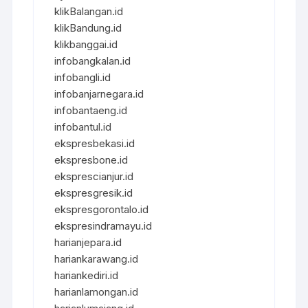
klikBalangan.id
klikBandung.id
klikbanggai.id
infobangkalan.id
infobangli.id
infobanjarnegara.id
infobantaeng.id
infobantul.id
ekspresbekasi.id
ekspresbone.id
eksprescianjur.id
ekspresgresik.id
ekspresgorontalo.id
ekspresindramayu.id
harianjepara.id
hariankarawang.id
hariankediri.id
harianlamongan.id