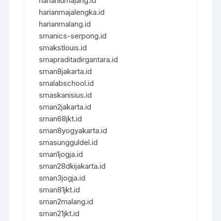
harianlumajang.id
harianmajalengka.id
harianmalang.id
smanics-serpong.id
smakstlouis.id
smapraditadirgantara.id
sman8jakarta.id
smalabschool.id
smaskanisius.id
sman2jakarta.id
sman68jkt.id
sman8yogyakarta.id
smasungguldel.id
sman1jogja.id
sman28dkijakarta.id
sman3jogja.id
sman81jkt.id
sman2malang.id
sman21jkt.id