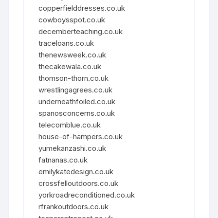
copperfielddresses.co.uk
cowboysspot.co.uk
decemberteaching.co.uk
traceloans.co.uk
thenewsweek.co.uk
thecakewala.co.uk
thomson-thorn.co.uk
wrestlingagrees.co.uk
underneathfoiled.co.uk
spanosconcerns.co.uk
telecomblue.co.uk
house-of-hampers.co.uk
yumekanzashi.co.uk
fatnanas.co.uk
emilykatedesign.co.uk
crossfelloutdoors.co.uk
yorkroadreconditioned.co.uk
rfrankoutdoors.co.uk