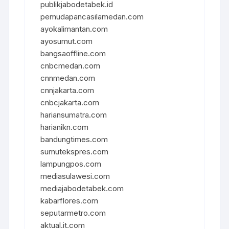
publikjabodetabek.id
pemudapancasilamedan.com
ayokalimantan.com
ayosumut.com
bangsaoffline.com
cnbcmedan.com
cnnmedan.com
cnnjakarta.com
cnbcjakarta.com
hariansumatra.com
harianikn.com
bandungtimes.com
sumutekspres.com
lampungpos.com
mediasulawesi.com
mediajabodetabek.com
kabarflores.com
seputarmetro.com
aktual.it.com