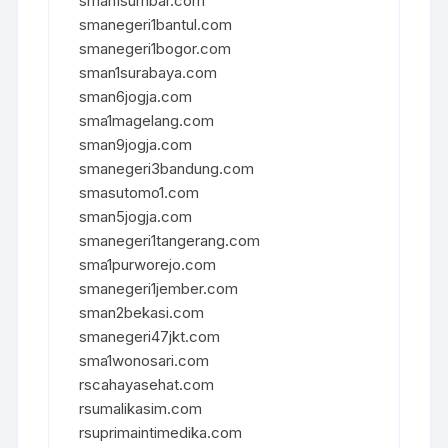
sman1sumbar.com
smanegeri1bantul.com
smanegeri1bogor.com
sman1surabaya.com
sman6jogja.com
sma1magelang.com
sman9jogja.com
smanegeri3bandung.com
smasutomo1.com
sman5jogja.com
smanegeri1tangerang.com
sma1purworejo.com
smanegeri1jember.com
sman2bekasi.com
smanegeri47jkt.com
sma1wonosari.com
rscahayasehat.com
rsumalikasim.com
rsuprimaintimedika.com