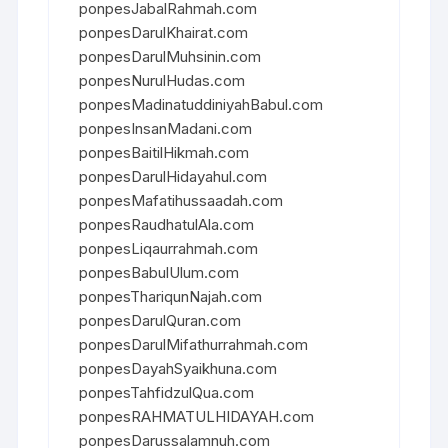
ponpesJabalRahmah.com
ponpesDarulKhairat.com
ponpesDarulMuhsinin.com
ponpesNurulHudas.com
ponpesMadinatuddiniyahBabul.com
ponpesInsanMadani.com
ponpesBaitilHikmah.com
ponpesDarulHidayahul.com
ponpesMafatihussaadah.com
ponpesRaudhatulAla.com
ponpesLiqaurrahmah.com
ponpesBabulUlum.com
ponpesThariqunNajah.com
ponpesDarulQuran.com
ponpesDarulMifathurrahmah.com
ponpesDayahSyaikhuna.com
ponpesTahfidzulQua.com
ponpesRAHMATULHIDAYAH.com
ponpesDarussalamnuh.com