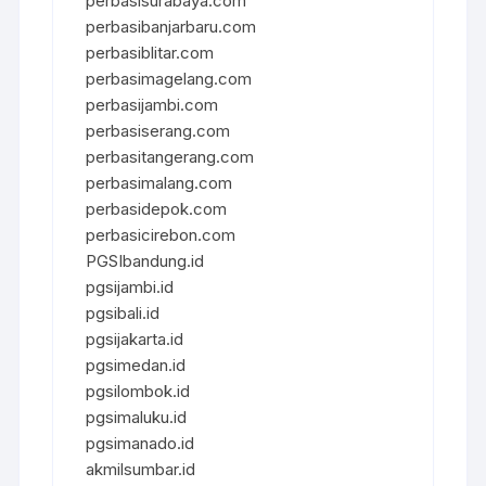
perbasisurabaya.com
perbasibanjarbaru.com
perbasiblitar.com
perbasimagelang.com
perbasijambi.com
perbasiserang.com
perbasitangerang.com
perbasimalang.com
perbasidepok.com
perbasicirebon.com
PGSIbandung.id
pgsijambi.id
pgsibali.id
pgsijakarta.id
pgsimedan.id
pgsilombok.id
pgsimaluku.id
pgsimanado.id
akmilsumbar.id