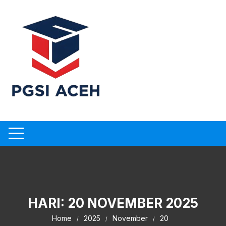
Skip
to
content
HARI:
20 NOVEMBER 2025
Home
2025
November
20