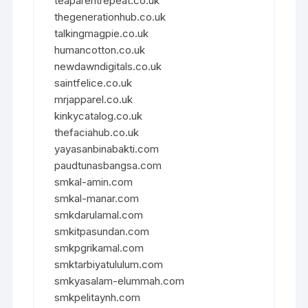
teaparentrepeat.co.uk
thegenerationhub.co.uk
talkingmagpie.co.uk
humancotton.co.uk
newdawndigitals.co.uk
saintfelice.co.uk
mrjapparel.co.uk
kinkycatalog.co.uk
thefaciahub.co.uk
yayasanbinabakti.com
paudtunasbangsa.com
smkal-amin.com
smkal-manar.com
smkdarulamal.com
smkitpasundan.com
smkpgrikamal.com
smktarbiyatululum.com
smkyasalam-elummah.com
smkpelitaynh.com