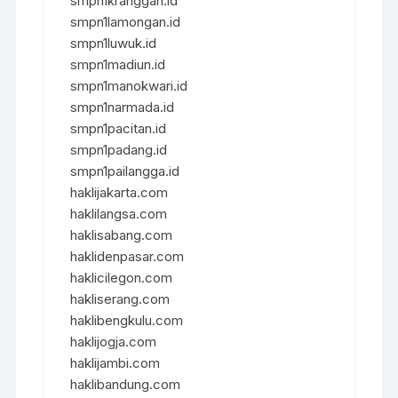
smpn1kranggan.id
smpn1lamongan.id
smpn1luwuk.id
smpn1madiun.id
smpn1manokwari.id
smpn1narmada.id
smpn1pacitan.id
smpn1padang.id
smpn1pailangga.id
haklijakarta.com
haklilangsa.com
haklisabang.com
haklidenpasar.com
haklicilegon.com
hakliserang.com
haklibengkulu.com
haklijogja.com
haklijambi.com
haklibandung.com