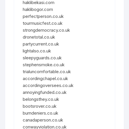
haklibekasi.com
haklibogor.com
perfectperson.co.uk
tourmusicfest.co.uk
strongdemocracy.co.uk
dronetotal.co.uk
partycurrent.co.uk
lightalso.co.uk
sleepyguards.co.uk
stephensmoke.co.uk
trialuncomfortable.co.uk
accordingchapel.co.uk
accordingoversees.co.uk
annoyingfunded.co.uk
belongsthey.co.uk
bootsrover.co.uk
burndeniers.co.uk
canadaperson.co.uk
conwayviolation.co.uk