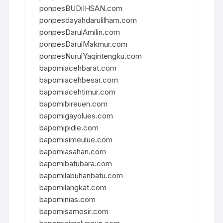
ponpesBUDiIHSAN.com
ponpesdayahdarulilham.com
ponpesDarulAmilin.com
ponpesDarulMakmur.com
ponpesNurulYaqintengku.com
bapomiacehbarat.com
bapomiacehbesar.com
bapomiacehtimur.com
bapomibireuen.com
bapomigayolues.com
bapomipidie.com
bapomisimeulue.com
bapomiasahan.com
bapomibatubara.com
bapomilabuhanbatu.com
bapomilangkat.com
bapominias.com
bapomisamosir.com