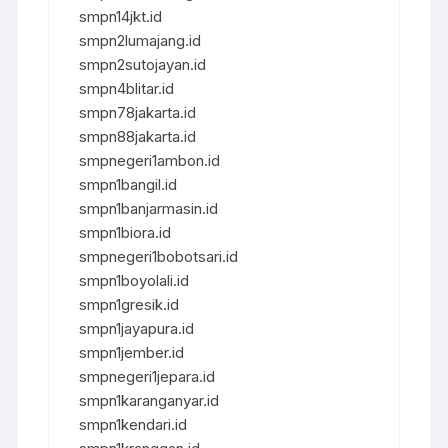
smpn14jkt.id
smpn2lumajang.id
smpn2sutojayan.id
smpn4blitar.id
smpn78jakarta.id
smpn88jakarta.id
smpnegeri1ambon.id
smpn1bangil.id
smpn1banjarmasin.id
smpn1biora.id
smpnegeri1bobotsari.id
smpn1boyolali.id
smpn1gresik.id
smpn1jayapura.id
smpn1jember.id
smpnegeri1jepara.id
smpn1karanganyar.id
smpn1kendari.id