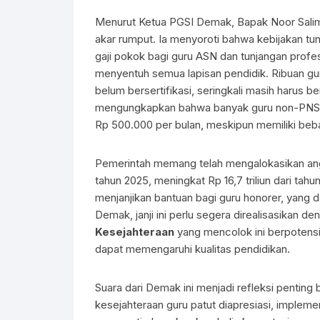
Menurut Ketua PGSI Demak, Bapak Noor Sali
akar rumput. Ia menyoroti bahwa kebijakan tunj
gaji pokok bagi guru ASN dan tunjangan profes
menyentuh semua lapisan pendidik. Ribuan gu
belum bersertifikasi, seringkali masih harus 
mengungkapkan bahwa banyak guru non-PNS 
Rp 500.000 per bulan, meskipun memiliki beb
Pemerintah memang telah mengalokasikan angga
tahun 2025, meningkat Rp 16,7 triliun dari ta
menjanjikan bantuan bagi guru honorer, yang
Demak, janji ini perlu segera direalisasikan 
Kesejahteraan
yang mencolok ini berpotens
dapat memengaruhi kualitas pendidikan.
Suara dari Demak ini menjadi refleksi pentin
kesejahteraan guru patut diapresiasi, implemen