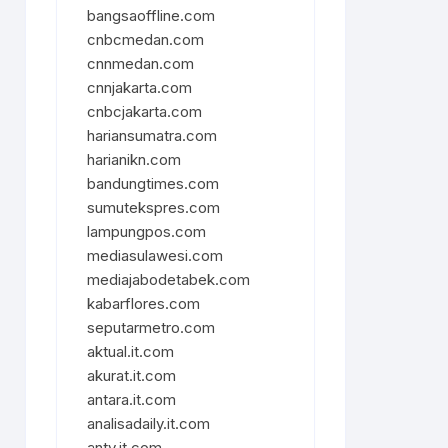
bangsaoffline.com
cnbcmedan.com
cnnmedan.com
cnnjakarta.com
cnbcjakarta.com
hariansumatra.com
harianikn.com
bandungtimes.com
sumutekspres.com
lampungpos.com
mediasulawesi.com
mediajabodetabek.com
kabarflores.com
seputarmetro.com
aktual.it.com
akurat.it.com
antara.it.com
analisadaily.it.com
antv.it.com