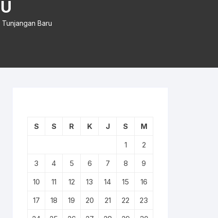
RU
n Tunjangan Baru
S
S
R
K
J
S
M
1
2
3
4
5
6
7
8
9
10
11
12
13
14
15
16
17
18
19
20
21
22
23