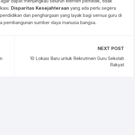
gar dapat menjangkau seluruh elemen pendidik, tidak
ikasi.
Disparitas Kesejahteraan
yang ada perlu segera
 pendidikan dan penghargaan yang layak bagi semua guru di
utama pembangunan sumber daya manusia bangsa.
NEXT POST
an
10 Lokasi Baru untuk Rekrutmen Guru Sekolah
Rakyat