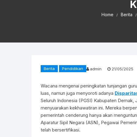
K
Home
Berita
Berita
Pendidikan
admin
21/05/2025
Wacana mengenai peningkatan tunjangan guru 
luas, namun juga menyoroti adanya
Disparita
Seluruh Indonesia (PGSI) Kabupaten Demak, J
menyuarakan kekhawatiran ini. Mereka berpe
pemerintah cenderung hanya akan menguntungk
Aparatur Sipil Negara (ASN), Pegawai Pemeri
telah bersertifikasi.