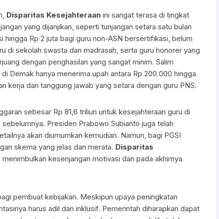
m,
Disparitas Kesejahteraan
ini sangat terasa di tingkat
angan yang dijanjikan, seperti tunjangan setara satu bulan
i hingga Rp 2 juta bagi guru non-ASN bersertifikasi, belum
ru di sekolah swasta dan madrasah, serta guru honorer yang
berjuang dengan penghasilan yang sangat minim. Salim
di Demak hanya menerima upah antara Rp 200.000 hingga
an kerja dan tanggung jawab yang setara dengan guru PNS.
ran sebesar Rp 81,6 triliun untuk kesejahteraan guru di
hun sebelumnya. Presiden Prabowo Subianto juga telah
 detailnya akan diumumkan kemudian. Namun, bagi PGSI
dengan skema yang jelas dan merata.
Disparitas
i menimbulkan kesenjangan motivasi dan pada akhirnya
g bagi pembuat kebijakan. Meskipun upaya peningkatan
tasinya harus adil dan inklusif. Pemerintah diharapkan dapat