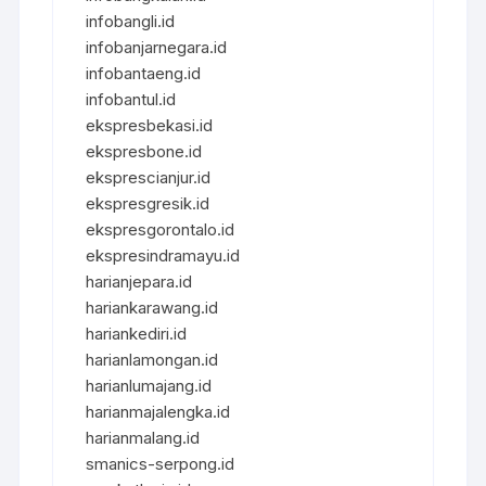
infobangli.id
infobanjarnegara.id
infobantaeng.id
infobantul.id
ekspresbekasi.id
ekspresbone.id
eksprescianjur.id
ekspresgresik.id
ekspresgorontalo.id
ekspresindramayu.id
harianjepara.id
hariankarawang.id
hariankediri.id
harianlamongan.id
harianlumajang.id
harianmajalengka.id
harianmalang.id
smanics-serpong.id