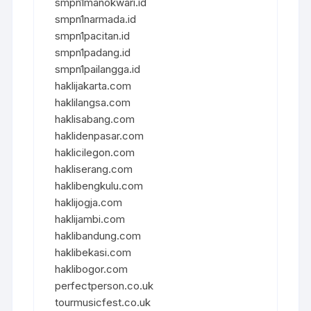
smpn1manokwari.id
smpn1narmada.id
smpn1pacitan.id
smpn1padang.id
smpn1pailangga.id
haklijakarta.com
haklilangsa.com
haklisabang.com
haklidenpasar.com
haklicilegon.com
hakliserang.com
haklibengkulu.com
haklijogja.com
haklijambi.com
haklibandung.com
haklibekasi.com
haklibogor.com
perfectperson.co.uk
tourmusicfest.co.uk