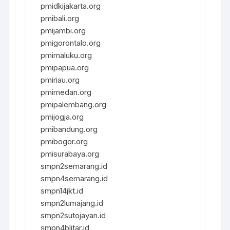
pmidkijakarta.org
pmibali.org
pmijambi.org
pmigorontalo.org
pmimaluku.org
pmipapua.org
pmiriau.org
pmimedan.org
pmipalembang.org
pmijogja.org
pmibandung.org
pmibogor.org
pmisurabaya.org
smpn2semarang.id
smpn4semarang.id
smpn14jkt.id
smpn2lumajang.id
smpn2sutojayan.id
smpn4blitar.id