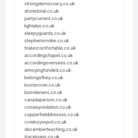
strongdemocracy.co.uk
dronetotal.co.uk
partycurrent.co.uk
lightalso.co.uk
sleepyguards.co.uk
stephensmoke.co.uk
trialuncomfortable.co.uk
accordingchapel.co.uk
accordingoversees.co.uk
annoyingfunded.co.uk
belongsthey.co.uk
bootsrover.co.uk
burndeniers.co.uk
canadaperson.co.uk
conwayviolation.co.uk
copperfielddresses.co.uk
cowboysspot.co.uk
decemberteaching.co.uk
traceloans.co.uk