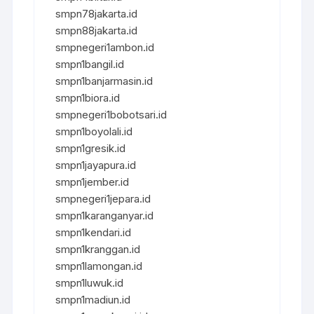
smpn78jakarta.id
smpn88jakarta.id
smpnegeri1ambon.id
smpn1bangil.id
smpn1banjarmasin.id
smpn1biora.id
smpnegeri1bobotsari.id
smpn1boyolali.id
smpn1gresik.id
smpn1jayapura.id
smpn1jember.id
smpnegeri1jepara.id
smpn1karanganyar.id
smpn1kendari.id
smpn1kranggan.id
smpn1lamongan.id
smpn1luwuk.id
smpn1madiun.id