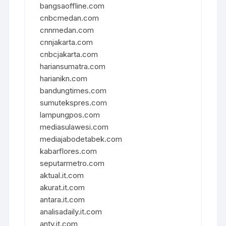
bangsaoffline.com
cnbcmedan.com
cnnmedan.com
cnnjakarta.com
cnbcjakarta.com
hariansumatra.com
harianikn.com
bandungtimes.com
sumutekspres.com
lampungpos.com
mediasulawesi.com
mediajabodetabek.com
kabarflores.com
seputarmetro.com
aktual.it.com
akurat.it.com
antara.it.com
analisadaily.it.com
antv.it.com