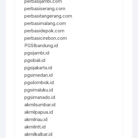
perbasijambi.com
perbasiserang.com
perbasitangerang.com
perbasimalang.com
perbasidepok.com
perbasicirebon.com
PGSIbandung.id
pgsijambi.id
pgsibali.id
pgsijakarta.id
pgsimedan.id
pgsilombok.id
pgsimaluku.id
pgsimanado.id
akmilsumbar.id
akmilpapua.id
akmilriau.id
akmilntt.id
akmilkalbar.id