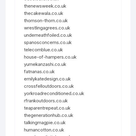
thenewsweek.co.uk
thecakewala.co.uk
thomson-thorn.co.uk
wrestlingagrees.co.uk
underneathfoiled.co.uk
spanosconcerns.co.uk
telecomblue.co.uk
house-of-hampers.co.uk
yumekanzashi.co.uk
fatnanas.co.uk
emilykatedesign.co.uk
crossfelloutdoors.co.uk
yorkroadreconditioned.co.uk
rfrankoutdoors.co.uk
teaparentrepeat.co.uk
thegenerationhub.co.uk
talkingmagpie.co.uk
humancotton.co.uk