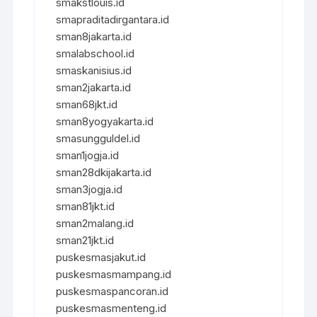
smakstlouis.id
smapraditadirgantara.id
sman8jakarta.id
smalabschool.id
smaskanisius.id
sman2jakarta.id
sman68jkt.id
sman8yogyakarta.id
smasungguldel.id
sman1jogja.id
sman28dkijakarta.id
sman3jogja.id
sman81jkt.id
sman2malang.id
sman21jkt.id
puskesmasjakut.id
puskesmasmampang.id
puskesmaspancoran.id
puskesmasmenteng.id