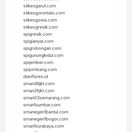
stikesgarut.com
stikesgorontalo.com
stikesgowa.com
stikesgresik.com
spigresik.com
spigianyar.com
spigrobongan.com
spigunungkidul.com
spijember.com
spijombang.com
dianflores.id
sman48jkt.com
sman26jkt.com
sman03semarang.com
sman1sumbar.com
smanegeri1bantul.com
smanegeri1bogor.com
sman1surabaya.com