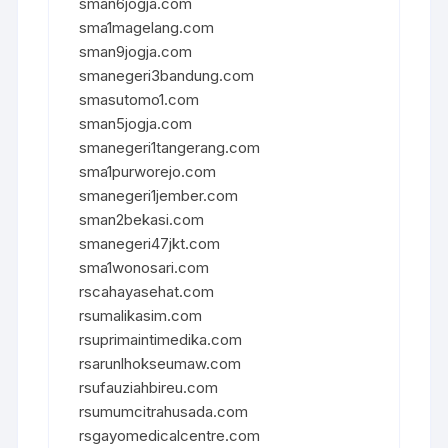
sman6jogja.com
sma1magelang.com
sman9jogja.com
smanegeri3bandung.com
smasutomo1.com
sman5jogja.com
smanegeri1tangerang.com
sma1purworejo.com
smanegeri1jember.com
sman2bekasi.com
smanegeri47jkt.com
sma1wonosari.com
rscahayasehat.com
rsumalikasim.com
rsuprimaintimedika.com
rsarunlhokseumaw.com
rsufauziahbireu.com
rsumumcitrahusada.com
rsgayomedicalcentre.com