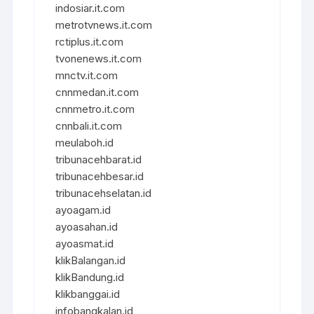
indosiar.it.com
metrotvnews.it.com
rctiplus.it.com
tvonenews.it.com
mnctv.it.com
cnnmedan.it.com
cnnmetro.it.com
cnnbali.it.com
meulaboh.id
tribunacehbarat.id
tribunacehbesar.id
tribunacehselatan.id
ayoagam.id
ayoasahan.id
ayoasmat.id
klikBalangan.id
klikBandung.id
klikbanggai.id
infobangkalan.id