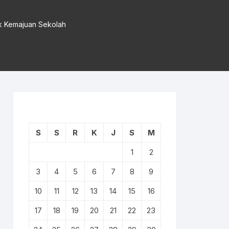
uk Kemajuan Sekolah
S
S
R
K
J
S
M
1
2
3
4
5
6
7
8
9
10
11
12
13
14
15
16
17
18
19
20
21
22
23