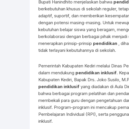
Bupati Hanindhito menjelaskan bahwa
pendidi
berkebutuhan khusus di sekolah reguler, tetapi
adaptif, suportif, dan memberikan kesempat
dengan potensi masing-masing. Untuk mewujud
kebutuhan belajar siswa yang beragam, menge
berkolaborasi dengan berbagai pihak menjadi
menerapkan prinsip-prinsip
pendidikan
, dih
tidak terlayani kebutuhannya di sekolah.
Pemerintah Kabupaten Kediri melalui Dinas P
dalam mendukung
pendidikan inklusif
. Kep
Kabupaten Kediri, Bapak Drs. Joko Susilo, M.
pendidikan inklusif
yang diadakan di Aula D
bahwa berbagai program pelatihan dan pendam
membekali para guru dengan pengetahuan dan
inklusif. Program-program ini mencakup pem
Pembelajaran Individual (RPI), serta penggun
inklusif.