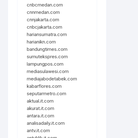
cnbcmedan.com
cnnmedan.com
cnnjakarta.com
cnbcjakarta.com
hariansumatra.com
harianikn.com
bandungtimes.com
sumutekspres.com
lampungpos.com
mediasulawesi.com
mediajabodetabek.com
kabarflores.com
seputarmetro.com
aktual.it.com
akurat.it.com
antara.it.com
analisadaily.it.com
antv.it.com
antvklik.it.com