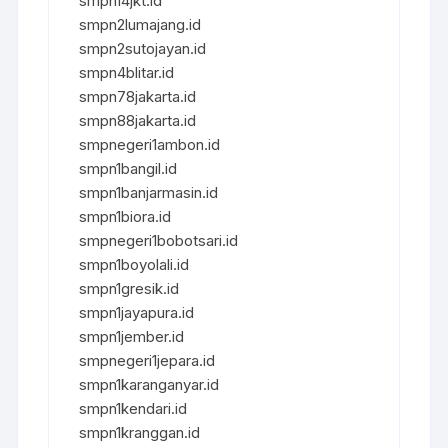
smpn14jkt.id
smpn2lumajang.id
smpn2sutojayan.id
smpn4blitar.id
smpn78jakarta.id
smpn88jakarta.id
smpnegeri1ambon.id
smpn1bangil.id
smpn1banjarmasin.id
smpn1biora.id
smpnegeri1bobotsari.id
smpn1boyolali.id
smpn1gresik.id
smpn1jayapura.id
smpn1jember.id
smpnegeri1jepara.id
smpn1karanganyar.id
smpn1kendari.id
smpn1kranggan.id