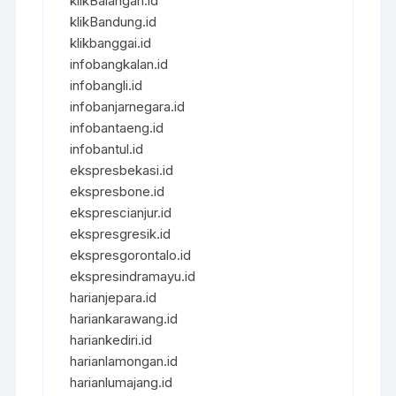
klikBalangan.id
klikBandung.id
klikbanggai.id
infobangkalan.id
infobangli.id
infobanjarnegara.id
infobantaeng.id
infobantul.id
ekspresbekasi.id
ekspresbone.id
eksprescianjur.id
ekspresgresik.id
ekspresgorontalo.id
ekspresindramayu.id
harianjepara.id
hariankarawang.id
hariankediri.id
harianlamongan.id
harianlumajang.id