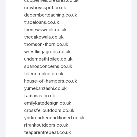
copperfielddresses.co.uk
cowboysspot.co.uk
decemberteaching.co.uk
traceloans.co.uk
thenewsweek.co.uk
thecakewala.co.uk
thomson-thorn.co.uk
wrestlingagrees.co.uk
underneathfoiled.co.uk
spanosconcerns.co.uk
telecomblue.co.uk
house-of-hampers.co.uk
yumekanzashi.co.uk
fatnanas.co.uk
emilykatedesign.co.uk
crossfelloutdoors.co.uk
yorkroadreconditioned.co.uk
rfrankoutdoors.co.uk
teaparentrepeat.co.uk