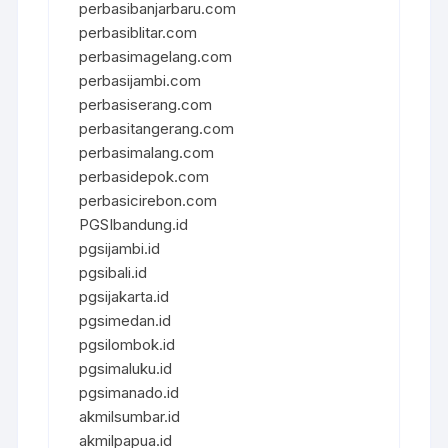
perbasibanjarbaru.com
perbasiblitar.com
perbasimagelang.com
perbasijambi.com
perbasiserang.com
perbasitangerang.com
perbasimalang.com
perbasidepok.com
perbasicirebon.com
PGSIbandung.id
pgsijambi.id
pgsibali.id
pgsijakarta.id
pgsimedan.id
pgsilombok.id
pgsimaluku.id
pgsimanado.id
akmilsumbar.id
akmilpapua.id