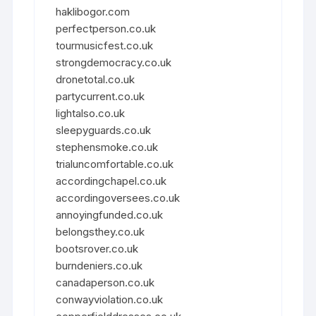
haklibogor.com
perfectperson.co.uk
tourmusicfest.co.uk
strongdemocracy.co.uk
dronetotal.co.uk
partycurrent.co.uk
lightalso.co.uk
sleepyguards.co.uk
stephensmoke.co.uk
trialuncomfortable.co.uk
accordingchapel.co.uk
accordingoversees.co.uk
annoyingfunded.co.uk
belongsthey.co.uk
bootsrover.co.uk
burndeniers.co.uk
canadaperson.co.uk
conwayviolation.co.uk