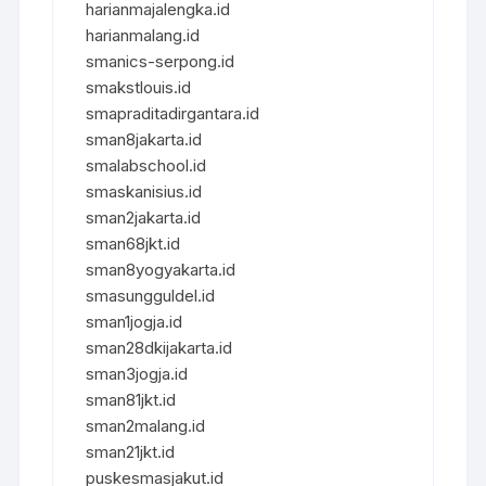
harianmajalengka.id
harianmalang.id
smanics-serpong.id
smakstlouis.id
smapraditadirgantara.id
sman8jakarta.id
smalabschool.id
smaskanisius.id
sman2jakarta.id
sman68jkt.id
sman8yogyakarta.id
smasungguldel.id
sman1jogja.id
sman28dkijakarta.id
sman3jogja.id
sman81jkt.id
sman2malang.id
sman21jkt.id
puskesmasjakut.id