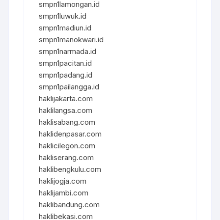
smpn1lamongan.id
smpn1luwuk.id
smpn1madiun.id
smpn1manokwari.id
smpn1narmada.id
smpn1pacitan.id
smpn1padang.id
smpn1pailangga.id
haklijakarta.com
haklilangsa.com
haklisabang.com
haklidenpasar.com
haklicilegon.com
hakliserang.com
haklibengkulu.com
haklijogja.com
haklijambi.com
haklibandung.com
haklibekasi.com