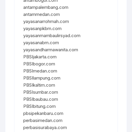
antambogor.com
antampalembang.com
antammedan.com
yayasanarrohmah.com
yayasanpkbm.com
yayasanmambaulirsyad.com
yayasanabm.com
yayasandharmawanita.com
PBSIjakarta.com
PBSIbogor.com
PBSImedan.com
PBSIlampung.com
PBSIkaltim.com
PBSIsumbar.com
PBSIbaubau.com
PBSIbitung.com
pbsipekanbaru.com
perbasimedan.com
perbasisurabaya.com