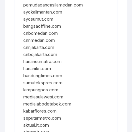
pemudapancasilamedan.com
ayokalimantan.com
ayosumut.com
bangsaoffline.com
cnbcmedan.com
cnnmedan.com
cnnjakarta.com
cnbcjakarta.com
hariansumatra.com
harianikn.com
bandungtimes.com
sumutekspres.com
lampungpos.com
mediasulawesi.com
mediajabodetabek.com
kabarflores.com
seputarmetro.com
aktual.it.com