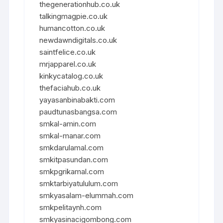
thegenerationhub.co.uk
talkingmagpie.co.uk
humancotton.co.uk
newdawndigitals.co.uk
saintfelice.co.uk
mrjapparel.co.uk
kinkycatalog.co.uk
thefaciahub.co.uk
yayasanbinabakti.com
paudtunasbangsa.com
smkal-amin.com
smkal-manar.com
smkdarulamal.com
smkitpasundan.com
smkpgrikamal.com
smktarbiyatululum.com
smkyasalam-elummah.com
smkpelitaynh.com
smkyasinacigombong.com