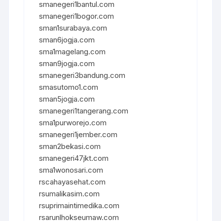
smanegeri1bantul.com
smanegeri1bogor.com
sman1surabaya.com
sman6jogja.com
sma1magelang.com
sman9jogja.com
smanegeri3bandung.com
smasutomo1.com
sman5jogja.com
smanegeri1tangerang.com
sma1purworejo.com
smanegeri1jember.com
sman2bekasi.com
smanegeri47jkt.com
sma1wonosari.com
rscahayasehat.com
rsumalikasim.com
rsuprimaintimedika.com
rsarunlhokseumaw.com