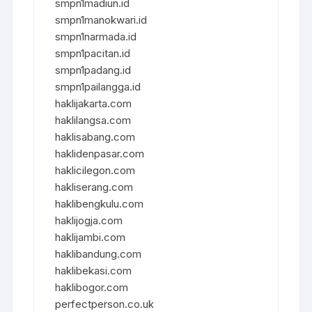
smpn1madiun.id
smpn1manokwari.id
smpn1narmada.id
smpn1pacitan.id
smpn1padang.id
smpn1pailangga.id
haklijakarta.com
haklilangsa.com
haklisabang.com
haklidenpasar.com
haklicilegon.com
hakliserang.com
haklibengkulu.com
haklijogja.com
haklijambi.com
haklibandung.com
haklibekasi.com
haklibogor.com
perfectperson.co.uk