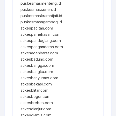
puskesmasmenteng.id
puskesmassenen.id
puskesmaskramatjati.id
puskesmasngambeg.id
stikespacitan.com
stikespamekasan.com
stikespandeglang.com
stikespangandaran.com
stikesacehbarat.com
stikesbadung.com
stikesbanggai.com
stikesbangka.com
stikesbanyumas.com
stikesbekasi.com
stikesblitar.com
stikesbogor.com
stikesbrebes.com
stikescianjur.com
stikesciamis.com