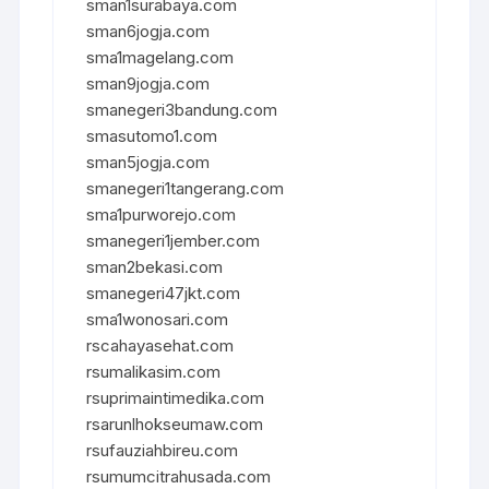
sman1surabaya.com
sman6jogja.com
sma1magelang.com
sman9jogja.com
smanegeri3bandung.com
smasutomo1.com
sman5jogja.com
smanegeri1tangerang.com
sma1purworejo.com
smanegeri1jember.com
sman2bekasi.com
smanegeri47jkt.com
sma1wonosari.com
rscahayasehat.com
rsumalikasim.com
rsuprimaintimedika.com
rsarunlhokseumaw.com
rsufauziahbireu.com
rsumumcitrahusada.com