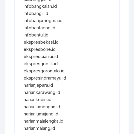
infobangkalan.id
infobangli.id
infobanjarnegara.id
infobantaeng.id
infobantul.id
ekspresbekasi.id
ekspresbone.id
eksprescianjur.id
ekspresgresik.id
ekspresgorontalo.id
ekspresindramayu.id
harianjepara.id
hariankarawang.id
hariankediri.id
harianlamongan.id
harianlumajang.id
harianmajalengka.id
harianmalang.id