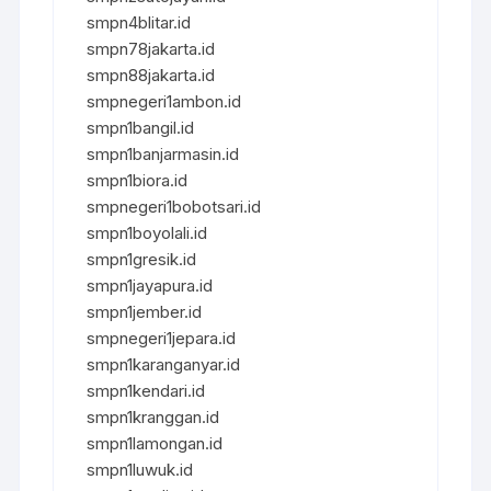
smpn4blitar.id
smpn78jakarta.id
smpn88jakarta.id
smpnegeri1ambon.id
smpn1bangil.id
smpn1banjarmasin.id
smpn1biora.id
smpnegeri1bobotsari.id
smpn1boyolali.id
smpn1gresik.id
smpn1jayapura.id
smpn1jember.id
smpnegeri1jepara.id
smpn1karanganyar.id
smpn1kendari.id
smpn1kranggan.id
smpn1lamongan.id
smpn1luwuk.id