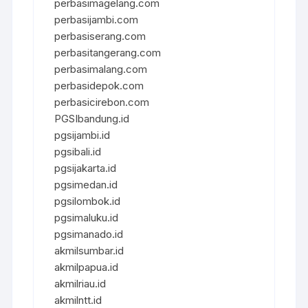
perbasimagelang.com
perbasijambi.com
perbasiserang.com
perbasitangerang.com
perbasimalang.com
perbasidepok.com
perbasicirebon.com
PGSIbandung.id
pgsijambi.id
pgsibali.id
pgsijakarta.id
pgsimedan.id
pgsilombok.id
pgsimaluku.id
pgsimanado.id
akmilsumbar.id
akmilpapua.id
akmilriau.id
akmilntt.id