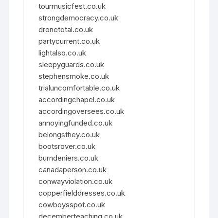
tourmusicfest.co.uk
strongdemocracy.co.uk
dronetotal.co.uk
partycurrent.co.uk
lightalso.co.uk
sleepyguards.co.uk
stephensmoke.co.uk
trialuncomfortable.co.uk
accordingchapel.co.uk
accordingoversees.co.uk
annoyingfunded.co.uk
belongsthey.co.uk
bootsrover.co.uk
burndeniers.co.uk
canadaperson.co.uk
conwayviolation.co.uk
copperfielddresses.co.uk
cowboysspot.co.uk
decemberteaching.co.uk