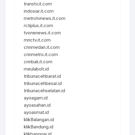
transtv.it.com
indosiar.it.com
metrotvnews.it.com
rctiplus.it.com
tvonenews.it.com
mnctv.it.com
cnnmedan.it.com
cnnmetro.it.com
cnnbali.it.com
meulaboh.id
tribunacehbarat.id
tribunacehbesar.id
tribunacehselatan.id
ayoagam.id
ayoasahan.id
ayoasmat.id
klikBalangan.id
klikBandung.id
klikbanggai.id