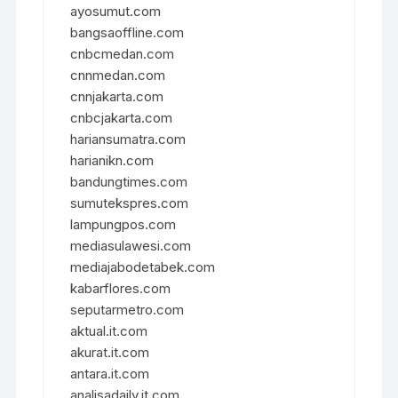
ayosumut.com
bangsaoffline.com
cnbcmedan.com
cnnmedan.com
cnnjakarta.com
cnbcjakarta.com
hariansumatra.com
harianikn.com
bandungtimes.com
sumutekspres.com
lampungpos.com
mediasulawesi.com
mediajabodetabek.com
kabarflores.com
seputarmetro.com
aktual.it.com
akurat.it.com
antara.it.com
analisadaily.it.com