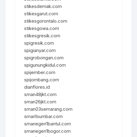
stikesdemak.com
stikesgarut.com
stikesgorontalo.com
stikesgowa.com
stikesgresik.com
spigresik.com
spigianyar.com
spigrobongan.com
spigunungkidul.com
spijember.com
spijombang.com
dianflores.id
sman48jkt.com
sman26jkt.com
sman03semarang.com
sman1sumbar.com
smanegeri1bantul.com
smanegeri1bogor.com