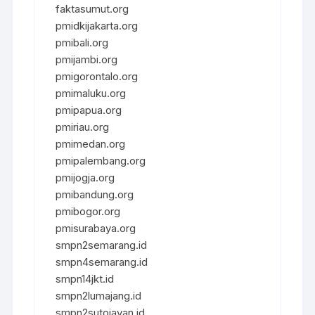
faktasumut.org
pmidkijakarta.org
pmibali.org
pmijambi.org
pmigorontalo.org
pmimaluku.org
pmipapua.org
pmiriau.org
pmimedan.org
pmipalembang.org
pmijogja.org
pmibandung.org
pmibogor.org
pmisurabaya.org
smpn2semarang.id
smpn4semarang.id
smpn14jkt.id
smpn2lumajang.id
smpn2sutojayan.id