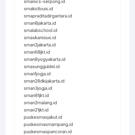
smanics-serpong.id
smakstlouis.id
smapraditadirgantara.id
sman8jakarta.id
smalabschool.id
smaskanisius.id
sman2jakarta.id
sman68jkt.id
sman8yogyakarta.id
smasungguldel.id
sman1jogja.id
sman28dkijakarta.id
sman3jogja.id
sman81jkt.id
sman2malang.id
sman21jkt.id
puskesmasjakut.id
puskesmasmampang.id
puskesmaspancoran.id