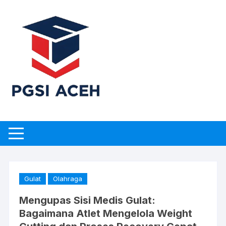
Skip
to
content
Gulat
Olahraga
Mengupas Sisi Medis Gulat:
Bagaimana Atlet Mengelola Weight