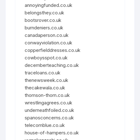
annoyingfunded.co.uk
belongsthey.co.uk
bootsrover.co.uk
burndeniers.co.uk
canadaperson.co.uk
conwayviolation.co.uk
copperfielddresses.co.uk
cowboysspot.co.uk
decemberteaching.co.uk
traceloans.co.uk
thenewsweek.co.uk
thecakewala.co.uk
thomson-thorn.co.uk
wrestlingagrees.co.uk
underneathfoiled.co.uk
spanosconcerns.co.uk
telecomblue.co.uk
house-of-hampers.co.uk