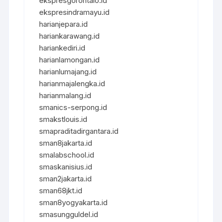
ekspresgorontalo.id
ekspresindramayu.id
harianjepara.id
hariankarawang.id
hariankediri.id
harianlamongan.id
harianlumajang.id
harianmajalengka.id
harianmalang.id
smanics-serpong.id
smakstlouis.id
smapraditadirgantara.id
sman8jakarta.id
smalabschool.id
smaskanisius.id
sman2jakarta.id
sman68jkt.id
sman8yogyakarta.id
smasungguldel.id