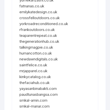
yumekanzashi.co.uk
fatnanas.co.uk
emilykatedesign.co.uk
crossfelloutdoors.co.uk
yorkroadreconditioned.co.uk
rfrankoutdoors.co.uk
teaparentrepeat.co.uk
thegenerationhub.co.uk
talkingmagpie.co.uk
humancotton.co.uk
newdawndigitals.co.uk
saintfelice.co.uk
mrjapparel.co.uk
kinkycatalog.co.uk
thefaciahub.co.uk
yayasanbinabakti.com
paudtunasbangsa.com
smkal-amin.com
smkal-manar.com