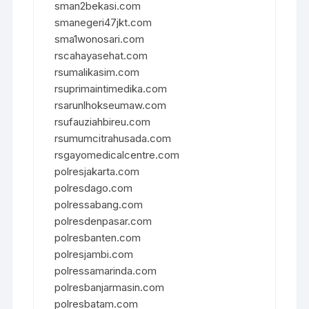
sman2bekasi.com
smanegeri47jkt.com
sma1wonosari.com
rscahayasehat.com
rsumalikasim.com
rsuprimaintimedika.com
rsarunlhokseumaw.com
rsufauziahbireu.com
rsumumcitrahusada.com
rsgayomedicalcentre.com
polresjakarta.com
polresdago.com
polressabang.com
polresdenpasar.com
polresbanten.com
polresjambi.com
polressamarinda.com
polresbanjarmasin.com
polresbatam.com