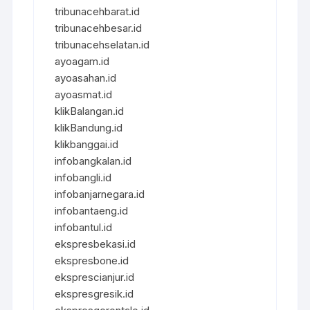
tribunacehbarat.id
tribunacehbesar.id
tribunacehselatan.id
ayoagam.id
ayoasahan.id
ayoasmat.id
klikBalangan.id
klikBandung.id
klikbanggai.id
infobangkalan.id
infobangli.id
infobanjarnegara.id
infobantaeng.id
infobantul.id
ekspresbekasi.id
ekspresbone.id
eksprescianjur.id
ekspresgresik.id