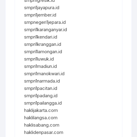
smpn1gresik.id
smpn1jayapura.id
smpn1jember.id
smpnegeri1jepara.id
smpn1karanganyar.id
smpn1kendari.id
smpn1kranggan.id
smpn1lamongan.id
smpn1luwuk.id
smpn1madiun.id
smpn1manokwari.id
smpn1narmada.id
smpn1pacitan.id
smpn1padang.id
smpn1pailangga.id
haklijakarta.com
haklilangsa.com
haklisabang.com
haklidenpasar.com