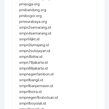
pmijogja.org
pmibandung.org
pmibogor.org
pmisurabaya.org
smpn2semarang.id
smpn4semarang.id
smpn14jkt.id
smpn2lumajang.id
smpn2sutojayan.id
smpn4blitar.id
smpn78jakarta.id
smpn88jakarta.id
smpnegeri1ambon.id
smpn1bangil.id
smpn1banjarmasin.id
smpn1biora.id
smpnegeri1bobotsari.id
smpn1boyolali.id