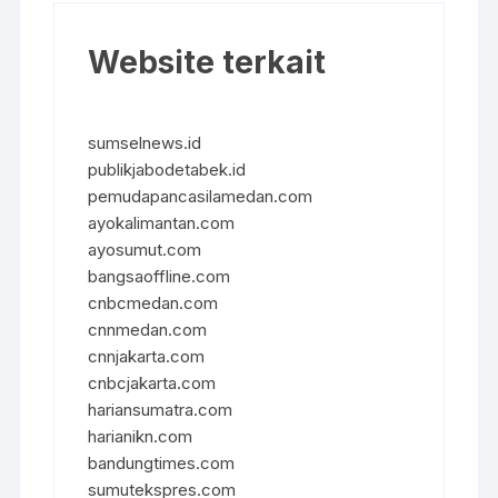
Website terkait
sumselnews.id
publikjabodetabek.id
pemudapancasilamedan.com
ayokalimantan.com
ayosumut.com
bangsaoffline.com
cnbcmedan.com
cnnmedan.com
cnnjakarta.com
cnbcjakarta.com
hariansumatra.com
harianikn.com
bandungtimes.com
sumutekspres.com