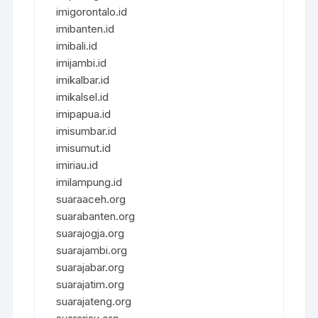
imigorontalo.id
imibanten.id
imibali.id
imijambi.id
imikalbar.id
imikalsel.id
imipapua.id
imisumbar.id
imisumut.id
imiriau.id
imilampung.id
suaraaceh.org
suarabanten.org
suarajogja.org
suarajambi.org
suarajabar.org
suarajatim.org
suarajateng.org