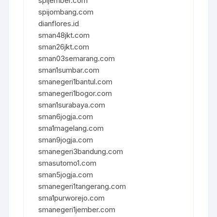
spijember.com
spijombang.com
dianflores.id
sman48jkt.com
sman26jkt.com
sman03semarang.com
sman1sumbar.com
smanegeri1bantul.com
smanegeri1bogor.com
sman1surabaya.com
sman6jogja.com
sma1magelang.com
sman9jogja.com
smanegeri3bandung.com
smasutomo1.com
sman5jogja.com
smanegeri1tangerang.com
sma1purworejo.com
smanegeri1jember.com