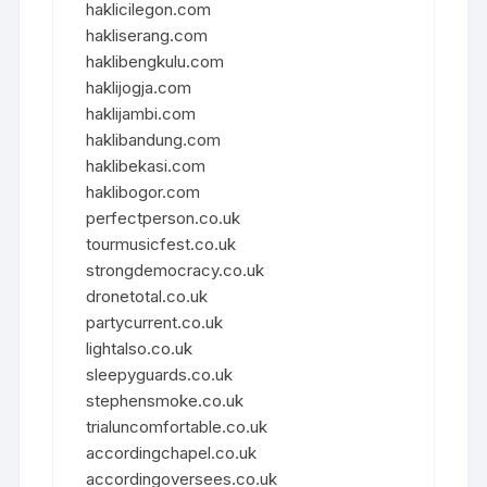
haklicilegon.com
hakliserang.com
haklibengkulu.com
haklijogja.com
haklijambi.com
haklibandung.com
haklibekasi.com
haklibogor.com
perfectperson.co.uk
tourmusicfest.co.uk
strongdemocracy.co.uk
dronetotal.co.uk
partycurrent.co.uk
lightalso.co.uk
sleepyguards.co.uk
stephensmoke.co.uk
trialuncomfortable.co.uk
accordingchapel.co.uk
accordingoversees.co.uk