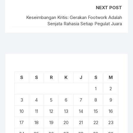
NEXT POST
Keseimbangan Kritis: Gerakan Footwork Adalah
Senjata Rahasia Setiap Pegulat Juara
S
S
R
K
J
S
M
1
2
3
4
5
6
7
8
9
10
11
12
13
14
15
16
17
18
19
20
21
22
23