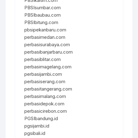
PBSIkaltim.com
PBSIsumbar.com
PBSIbaubau.com
PBSIbitung.com
pbsipekanbaru.com
perbasimedan.com
perbasisurabaya.com
perbasibanjarbaru.com
perbasiblitar.com
perbasimagelang.com
perbasijambi.com
perbasiserang.com
perbasitangerang.com
perbasimalang.com
perbasidepok.com
perbasicirebon.com
PGSIbandung.id
pgsijambi.id
pgsibali.id