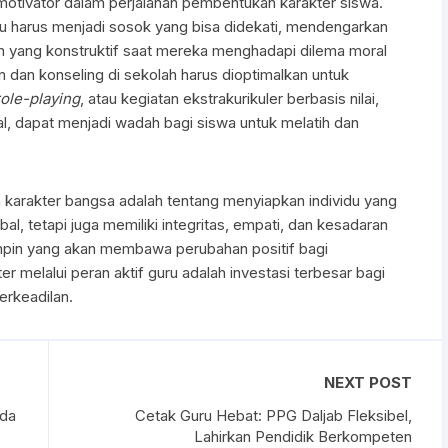
otivator dalam perjalanan pembentukan karakter siswa.
uru harus menjadi sosok yang bisa didekati, mendengarkan
 yang konstruktif saat mereka menghadapi dilema moral
 dan konseling di sekolah harus dioptimalkan untuk
role-playing
, atau kegiatan ekstrakurikuler berbasis nilai,
al, dapat menjadi wadah bagi siswa untuk melatih dan
arakter bangsa adalah tentang menyiapkan individu yang
al, tetapi juga memiliki integritas, empati, dan kesadaran
impin yang akan membawa perubahan positif bagi
r melalui peran aktif guru adalah investasi terbesar bagi
rkeadilan.
NEXT POST
nda
Cetak Guru Hebat: PPG Daljab Fleksibel,
Lahirkan Pendidik Berkompeten