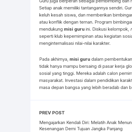
Guru juga berperan sebagai pembimbing dan m
Setiap anak memiliki tantangannya sendiri. G
keluh kesah siswa, dan memberikan bimbingan
atau konflik dengan teman. Program bimbingan
mendukung
misi guru
ini. Diskusi kelompok,
seperti klub kepemimpinan atau kegiatan sosi
menginternalisasi nilai-nilai karakter.
Pada akhirnya,
misi guru
dalam pembentukan k
tidak hanya mampu bersaing di pasar kerja glob
sosial yang tinggi. Mereka adalah calon pem
masyarakat. Investasi dalam pendidikan karakte
masa depan bangsa yang lebih beradab dan be
PREV POST
Mengajarkan Kendali Diri: Melatih Anak Menu
Kesenangan Demi Tujuan Jangka Panjang