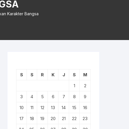
NGSA
kan Karakter Bangsa
S
S
R
K
J
S
M
1
2
3
4
5
6
7
8
9
10
11
12
13
14
15
16
17
18
19
20
21
22
23