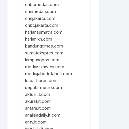
cnbcmedan.com
cnnmedan.com
cnnjakarta.com
cnbcjakarta.com
hariansumatra.com
harianikn.com
bandungtimes.com
sumutekspres.com
lampungpos.com
mediasulawesi.com
mediajabodetabek.com
kabarflores.com
seputarmetro.com
aktual.it.com
akurat.it.com
antara.it.com
analisadaily.it.com
antv.it.com
antvklik.it.com