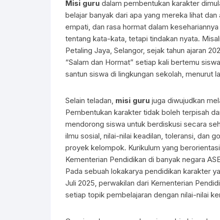
Misi guru
dalam pembentukan karakter dimulai
belajar banyak dari apa yang mereka lihat dan 
empati, dan rasa hormat dalam kesehariannya a
tentang kata-kata, tetapi tindakan nyata. Mi
Petaling Jaya, Selangor, sejak tahun ajaran 
“Salam dan Hormat” setiap kali bertemu siswa,
santun siswa di lingkungan sekolah, menurut l
Selain teladan,
misi guru
juga diwujudkan melal
Pembentukan karakter tidak boleh terpisah da
mendorong siswa untuk berdiskusi secara se
ilmu sosial, nilai-nilai keadilan, toleransi, da
proyek kelompok. Kurikulum yang berorientasi 
Kementerian Pendidikan di banyak negara ASEA
Pada sebuah lokakarya pendidikan karakter y
Juli 2025, perwakilan dari Kementerian Pend
setiap topik pembelajaran dengan nilai-nilai