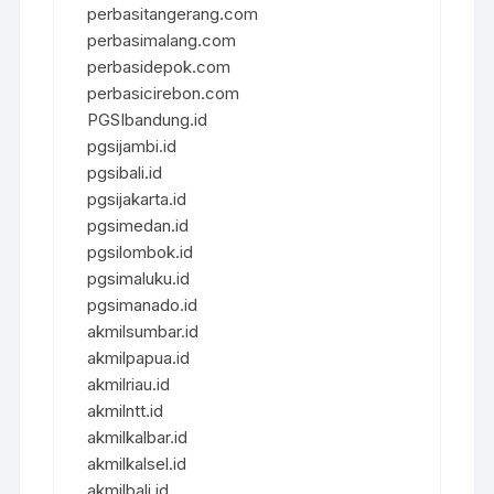
perbasitangerang.com
perbasimalang.com
perbasidepok.com
perbasicirebon.com
PGSIbandung.id
pgsijambi.id
pgsibali.id
pgsijakarta.id
pgsimedan.id
pgsilombok.id
pgsimaluku.id
pgsimanado.id
akmilsumbar.id
akmilpapua.id
akmilriau.id
akmilntt.id
akmilkalbar.id
akmilkalsel.id
akmilbali.id