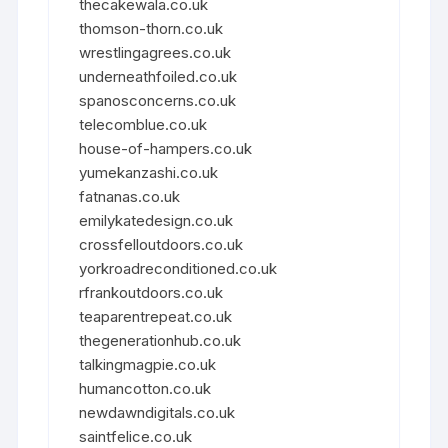
thecakewala.co.uk
thomson-thorn.co.uk
wrestlingagrees.co.uk
underneathfoiled.co.uk
spanosconcerns.co.uk
telecomblue.co.uk
house-of-hampers.co.uk
yumekanzashi.co.uk
fatnanas.co.uk
emilykatedesign.co.uk
crossfelloutdoors.co.uk
yorkroadreconditioned.co.uk
rfrankoutdoors.co.uk
teaparentrepeat.co.uk
thegenerationhub.co.uk
talkingmagpie.co.uk
humancotton.co.uk
newdawndigitals.co.uk
saintfelice.co.uk