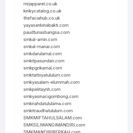
mrjapparel.co.uk
kinkycatalog.co.uk
thefaciahub.co.uk
yayasanbinabakti.com
paudtunasbangsa.com
smkal-amin.com
smkal-manar.com
smkdarulamal.com
smkitpasundan.com
smkpgrikamal.com
smktarbiyatululum.com
smkyasalam-elummah.com
smkpelitaynh.com
smkyasinacigombong.com
smknahdatululama.com
smkitraudhatululum.com
SMKMIFTAHULSALAM.com
SMKSILIWANGIMANDIRI.com
SMKMANDIRIBERKAH.com