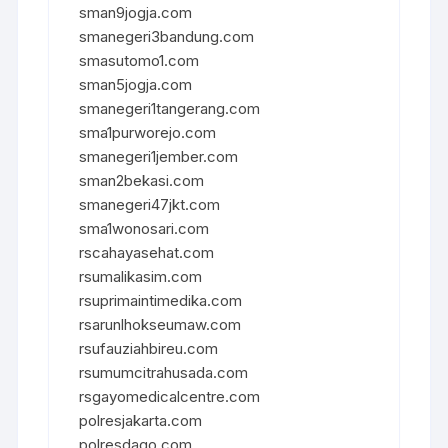
sman9jogja.com
smanegeri3bandung.com
smasutomo1.com
sman5jogja.com
smanegeri1tangerang.com
sma1purworejo.com
smanegeri1jember.com
sman2bekasi.com
smanegeri47jkt.com
sma1wonosari.com
rscahayasehat.com
rsumalikasim.com
rsuprimaintimedika.com
rsarunlhokseumaw.com
rsufauziahbireu.com
rsumumcitrahusada.com
rsgayomedicalcentre.com
polresjakarta.com
polresdago.com