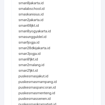
sman8jakarta.id
smalabschool.id
smaskanisius.id
sman2jakarta.id
sman68jkt.id
sman8yogyakarta.id
smasungguldel.id
sman1jogja.id
sman28dkijakarta.id
sman3jogja.id
sman81jkt.id
sman2malang.id
sman21jkt.id
puskesmasjakut.id
puskesmasmampang.id
puskesmaspancoran.id
puskesmasmenteng.id
puskesmassenen.id
puskesmaskramatjati.id