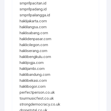
smpn1pacitan.id
smpn1padang.id
smpn1pailangga.id
haklijakarta.com
haklilangsa.com
haklisabang.com
haklidenpasar.com
haklicilegon.com
hakliserang.com
haklibengkulu.com
haklijogja.com
haklijambi.com
haklibandung.com
haklibekasi.com
haklibogor.com
perfectperson.co.uk
tourmusicfest.co.uk
strongdemocracy.co.uk
dronetotal.co.uk