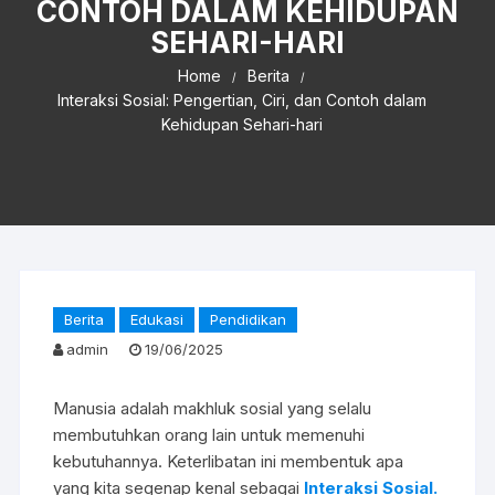
CONTOH DALAM KEHIDUPAN
SEHARI-HARI
Home
Berita
Interaksi Sosial: Pengertian, Ciri, dan Contoh dalam
Kehidupan Sehari-hari
Berita
Edukasi
Pendidikan
admin
19/06/2025
Manusia adalah makhluk sosial yang selalu
membutuhkan orang lain untuk memenuhi
kebutuhannya. Keterlibatan ini membentuk apa
yang kita segenap kenal sebagai
Interaksi Sosial.