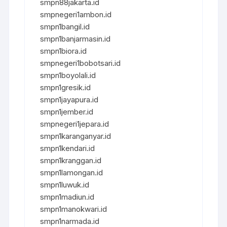
smpn88jakarta.id
smpnegeri1ambon.id
smpn1bangil.id
smpn1banjarmasin.id
smpn1biora.id
smpnegeri1bobotsari.id
smpn1boyolali.id
smpn1gresik.id
smpn1jayapura.id
smpn1jember.id
smpnegeri1jepara.id
smpn1karanganyar.id
smpn1kendari.id
smpn1kranggan.id
smpn1lamongan.id
smpn1luwuk.id
smpn1madiun.id
smpn1manokwari.id
smpn1narmada.id