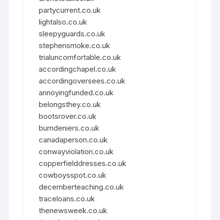
partycurrent.co.uk
lightalso.co.uk
sleepyguards.co.uk
stephensmoke.co.uk
trialuncomfortable.co.uk
accordingchapel.co.uk
accordingoversees.co.uk
annoyingfunded.co.uk
belongsthey.co.uk
bootsrover.co.uk
burndeniers.co.uk
canadaperson.co.uk
conwayviolation.co.uk
copperfielddresses.co.uk
cowboysspot.co.uk
decemberteaching.co.uk
traceloans.co.uk
thenewsweek.co.uk