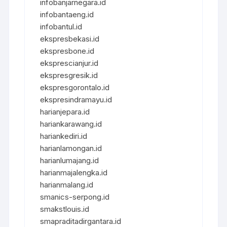
infobanjarnegara.id
infobantaeng.id
infobantul.id
ekspresbekasi.id
ekspresbone.id
eksprescianjur.id
ekspresgresik.id
ekspresgorontalo.id
ekspresindramayu.id
harianjepara.id
hariankarawang.id
hariankediri.id
harianlamongan.id
harianlumajang.id
harianmajalengka.id
harianmalang.id
smanics-serpong.id
smakstlouis.id
smapraditadirgantara.id