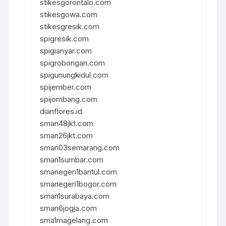
stikesgorontalo.com
stikesgowa.com
stikesgresik.com
spigresik.com
spigianyar.com
spigrobongan.com
spigunungkidul.com
spijember.com
spijombang.com
dianflores.id
sman48jkt.com
sman26jkt.com
sman03semarang.com
sman1sumbar.com
smanegeri1bantul.com
smanegeri1bogor.com
sman1surabaya.com
sman6jogja.com
sma1magelang.com