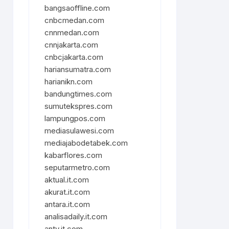
bangsaoffline.com
cnbcmedan.com
cnnmedan.com
cnnjakarta.com
cnbcjakarta.com
hariansumatra.com
harianikn.com
bandungtimes.com
sumutekspres.com
lampungpos.com
mediasulawesi.com
mediajabodetabek.com
kabarflores.com
seputarmetro.com
aktual.it.com
akurat.it.com
antara.it.com
analisadaily.it.com
antv.it.com