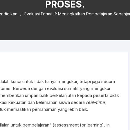
PROSES.
endidikan
Evaluasi Formatif: Meningkatkan Pembelajaran Sepanja
alah kunci untuk tidak hanya mengukur, tetapi juga secara
proses. Berbeda dengan evaluasi sumatif yang mengukur
emberikan umpan balik berkelanjutan kepada peserta didik
fikasi kekuatan dan kelemahan siswa secara
real-time
,
untuk memastikan pemahaman yang lebih baik.
laian untuk pembelajaran” (assessment for learning). Ini