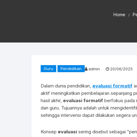
Home
P
Guru
Pendidikan
admin
20/06/2025
Dalam dunia pendidikan,
evaluasi formatif
ad
aktif meningkatkan pembelajaran sepanjang 
hasil akhir,
evaluasi formatif
berfokus pada m
dan guru. Tujuannya adalah untuk mengidenti
sehingga intervensi dapat dilakukan segera 
Konsep
evaluasi
sering disebut sebagai “peni