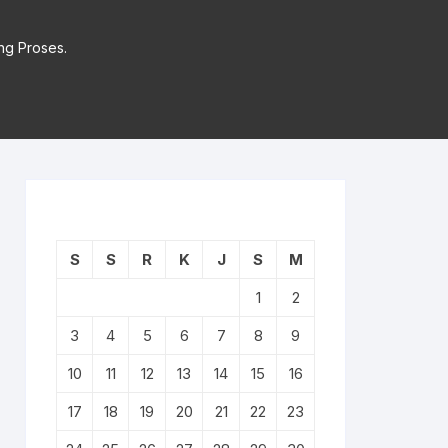
ng Proses.
S
S
R
K
J
S
M
1
2
3
4
5
6
7
8
9
10
11
12
13
14
15
16
17
18
19
20
21
22
23