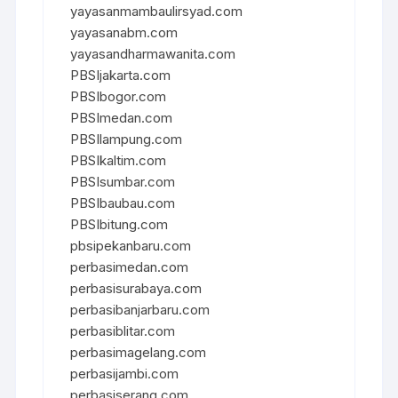
yayasanmambaulirsyad.com
yayasanabm.com
yayasandharmawanita.com
PBSIjakarta.com
PBSIbogor.com
PBSImedan.com
PBSIlampung.com
PBSIkaltim.com
PBSIsumbar.com
PBSIbaubau.com
PBSIbitung.com
pbsipekanbaru.com
perbasimedan.com
perbasisurabaya.com
perbasibanjarbaru.com
perbasiblitar.com
perbasimagelang.com
perbasijambi.com
perbasiserang.com