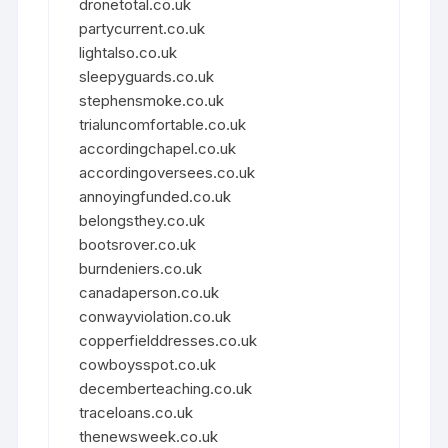
dronetotal.co.uk
partycurrent.co.uk
lightalso.co.uk
sleepyguards.co.uk
stephensmoke.co.uk
trialuncomfortable.co.uk
accordingchapel.co.uk
accordingoversees.co.uk
annoyingfunded.co.uk
belongsthey.co.uk
bootsrover.co.uk
burndeniers.co.uk
canadaperson.co.uk
conwayviolation.co.uk
copperfielddresses.co.uk
cowboysspot.co.uk
decemberteaching.co.uk
traceloans.co.uk
thenewsweek.co.uk