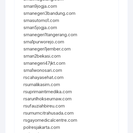
sman9jogja.com
smanegeri3bandung.com
smasutomo1.com
sman5jogja.com
smanegeri1tangerang.com
sma1purworejo.com
smanegeri1jember.com
sman2bekasi.com
smanegeri47jkt.com
sma1wonosari.com
rscahayasehat.com
rsumalikasim.com
rsuprimaintimedika.com
rsarunlhokseumaw.com
rsufauziahbireu.com
rsumumcitrahusada.com
rsgayomedicalcentre.com
polresjakarta.com