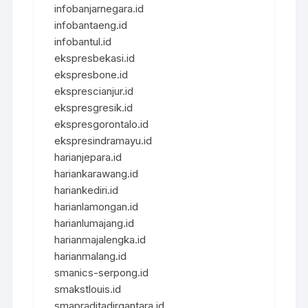
infobanjarnegara.id
infobantaeng.id
infobantul.id
ekspresbekasi.id
ekspresbone.id
eksprescianjur.id
ekspresgresik.id
ekspresgorontalo.id
ekspresindramayu.id
harianjepara.id
hariankarawang.id
hariankediri.id
harianlamongan.id
harianlumajang.id
harianmajalengka.id
harianmalang.id
smanics-serpong.id
smakstlouis.id
smapraditadirgantara.id