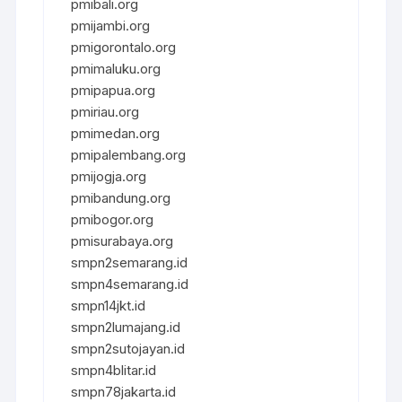
pmibali.org
pmijambi.org
pmigorontalo.org
pmimaluku.org
pmipapua.org
pmiriau.org
pmimedan.org
pmipalembang.org
pmijogja.org
pmibandung.org
pmibogor.org
pmisurabaya.org
smpn2semarang.id
smpn4semarang.id
smpn14jkt.id
smpn2lumajang.id
smpn2sutojayan.id
smpn4blitar.id
smpn78jakarta.id