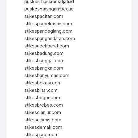
puskesmaskramatjati.id
puskesmasngambeg.id
stikespacitan.com
stikespamekasan.com
stikespandeglang.com
stikespangandaran.com
stikesacehbarat.com
stikesbadung.com
stikesbanggai.com
stikesbangka.com
stikesbanyumas.com
stikesbekasi.com
stikesblitar.com
stikesbogor.com
stikesbrebes.com
stikescianjur.com
stikesciamis.com
stikesdemak.com
stikesgarut.com