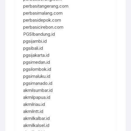
perbasitangerang.com
perbasimalang.com
perbasidepok.com
perbasicirebon.com
PGSIbandung.id
pgsijambi.id
pgsibali.id
pgsijakarta.id
pgsimedan.id
pgsilombok.id
pgsimaluku.id
pgsimanado.id
akmilsumbar.id
akmilpapua.id
akmilriau.id
akmilntt.id
akmilkalbar.id
akmilkalsel.id