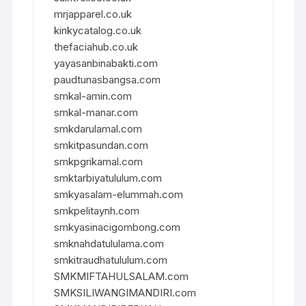
mrjapparel.co.uk
kinkycatalog.co.uk
thefaciahub.co.uk
yayasanbinabakti.com
paudtunasbangsa.com
smkal-amin.com
smkal-manar.com
smkdarulamal.com
smkitpasundan.com
smkpgrikamal.com
smktarbiyatululum.com
smkyasalam-elummah.com
smkpelitaynh.com
smkyasinacigombong.com
smknahdatululama.com
smkitraudhatululum.com
SMKMIFTAHULSALAM.com
SMKSILIWANGIMANDIRI.com