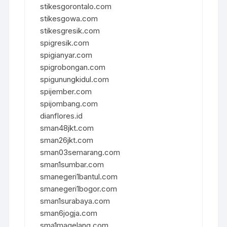
stikesgorontalo.com
stikesgowa.com
stikesgresik.com
spigresik.com
spigianyar.com
spigrobongan.com
spigunungkidul.com
spijember.com
spijombang.com
dianflores.id
sman48jkt.com
sman26jkt.com
sman03semarang.com
sman1sumbar.com
smanegeri1bantul.com
smanegeri1bogor.com
sman1surabaya.com
sman6jogja.com
sma1magelang.com