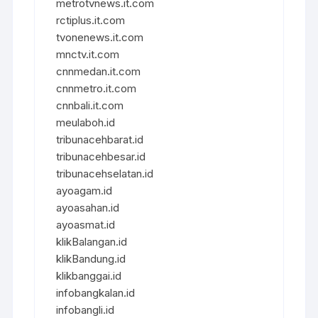
metrotvnews.it.com
rctiplus.it.com
tvonenews.it.com
mnctv.it.com
cnnmedan.it.com
cnnmetro.it.com
cnnbali.it.com
meulaboh.id
tribunacehbarat.id
tribunacehbesar.id
tribunacehselatan.id
ayoagam.id
ayoasahan.id
ayoasmat.id
klikBalangan.id
klikBandung.id
klikbanggai.id
infobangkalan.id
infobangli.id