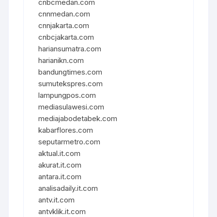
cnbcmedan.com
cnnmedan.com
cnnjakarta.com
cnbcjakarta.com
hariansumatra.com
harianikn.com
bandungtimes.com
sumutekspres.com
lampungpos.com
mediasulawesi.com
mediajabodetabek.com
kabarflores.com
seputarmetro.com
aktual.it.com
akurat.it.com
antara.it.com
analisadaily.it.com
antv.it.com
antvklik.it.com