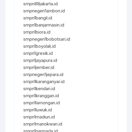
smpn88jakarta.id
smpnegeri1ambon.id
smpn1bangil.id
smpn1banjarmasin.id
smpn1biora.id
smpnegeri1bobotsari.id
smpn1boyolali.id
smpn1gresik.id
smpn1jayapura.id
smpn1jember.id
smpnegeri1jepara.id
smpn1karanganyar.id
smpn1kendari.id
smpn1kranggan.id
smpn1lamongan.id
smpn1luwuk.id
smpn1madiun.id
smpn1manokwari.id
smpn1narmada.id