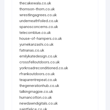
thecakewala.co.uk
thomson-thorn.co.uk
wrestlingagrees.co.uk
underneathfoiled.co.uk
spanosconcerns.co.uk
telecomblue.co.uk
house-of-hampers.co.uk
yumekanzashi.co.uk
fatnanas.co.uk
emilykatedesign.co.uk
crossfelloutdoors.co.uk
yorkroadreconditioned.co.uk
rfrankoutdoors.co.uk
teaparentrepeat.co.uk
thegenerationhub.co.uk
talkingmagpie.co.uk
humancotton.co.uk
newdawndigitals.co.uk
saintfelice.co.uk