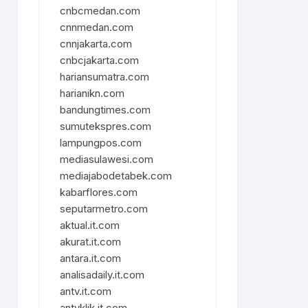
cnbcmedan.com
cnnmedan.com
cnnjakarta.com
cnbcjakarta.com
hariansumatra.com
harianikn.com
bandungtimes.com
sumutekspres.com
lampungpos.com
mediasulawesi.com
mediajabodetabek.com
kabarflores.com
seputarmetro.com
aktual.it.com
akurat.it.com
antara.it.com
analisadaily.it.com
antv.it.com
antvklik.it.com