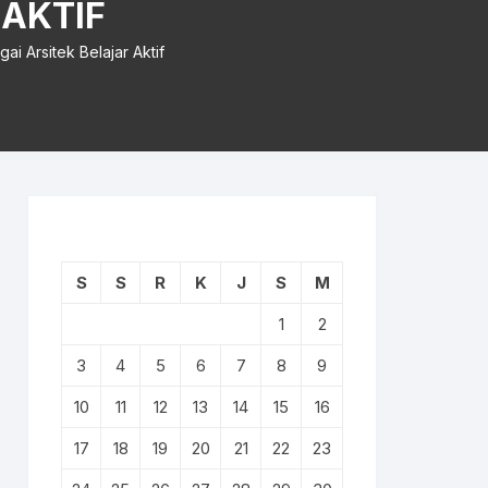
 AKTIF
 Arsitek Belajar Aktif
S
S
R
K
J
S
M
1
2
3
4
5
6
7
8
9
10
11
12
13
14
15
16
17
18
19
20
21
22
23