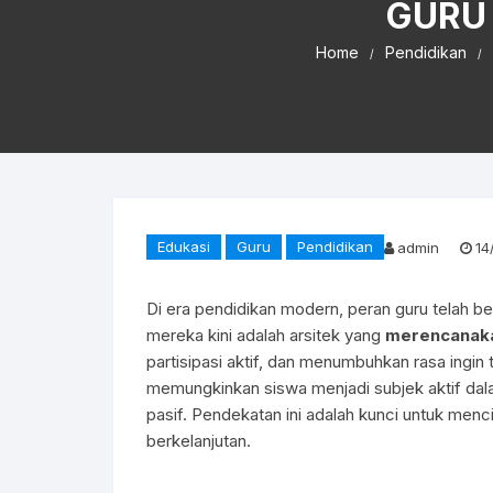
GURU 
Home
Pendidikan
Edukasi
Guru
Pendidikan
admin
14
Di era pendidikan modern, peran guru telah be
mereka kini adalah arsitek yang
merencanaka
partisipasi aktif, dan menumbuhkan rasa ingin
memungkinkan siswa menjadi subjek aktif dal
pasif. Pendekatan ini adalah kunci untuk men
berkelanjutan.