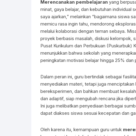
Merencanakan pembelajaran
yang berpusat
minat, gaya belajar, dan kebutuhan individual s
saya ajarkan,” melainkan “bagaimana siswa sa
memicu rasa ingin tahu, mendorong eksploras
melalui kolaborasi dengan teman sebaya. Misa
proyek berbasis masalah, diskusi kelompok, si
Pusat Kurikulum dan Perbukuan (Puskurbuk) 
menunjukkan bahwa sekolah yang menerapkan
peningkatan motivasi belajar hingga 25% dan
Dalam peran ini, guru bertindak sebagai fasil
menyediakan materi, tetapi juga menciptakan
bereksperimen, dan bahkan membuat kesalahan 
dan adaptif, siap mengubah rencana jika dip
Ini juga melibatkan penyediaan berbagai sumber
dapat diakses siswa sesuai kecepatan dan ga
Oleh karena itu, kemampuan guru untuk
mere