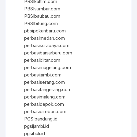
PBSIkaltim.com
PBSIsumbar.com
PBSIbaubau.com
PBSIbitung.com
pbsipekanbaru.com
perbasimedan.com
perbasisurabaya.com
perbasibanjarbaru.com
perbasiblitar.com
perbasimagelang.com
perbasijambi.com
perbasiserang.com
perbasitangerang.com
perbasimalang.com
perbasidepok.com
perbasicirebon.com
PGSIbandung.id
pgsijambi.id
pgsibali.id