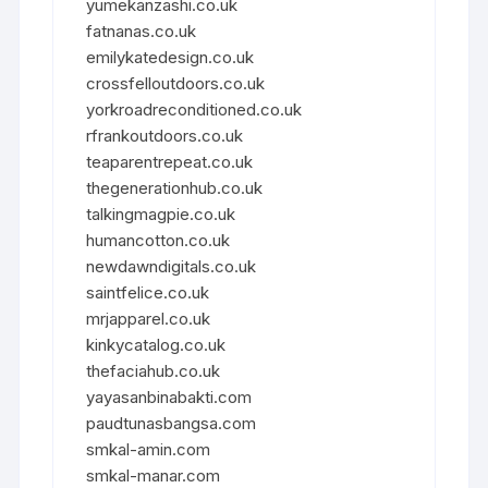
yumekanzashi.co.uk
fatnanas.co.uk
emilykatedesign.co.uk
crossfelloutdoors.co.uk
yorkroadreconditioned.co.uk
rfrankoutdoors.co.uk
teaparentrepeat.co.uk
thegenerationhub.co.uk
talkingmagpie.co.uk
humancotton.co.uk
newdawndigitals.co.uk
saintfelice.co.uk
mrjapparel.co.uk
kinkycatalog.co.uk
thefaciahub.co.uk
yayasanbinabakti.com
paudtunasbangsa.com
smkal-amin.com
smkal-manar.com