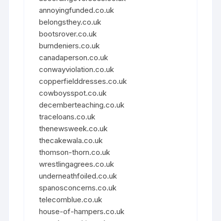
annoyingfunded.co.uk
belongsthey.co.uk
bootsrover.co.uk
burndeniers.co.uk
canadaperson.co.uk
conwayviolation.co.uk
copperfielddresses.co.uk
cowboysspot.co.uk
decemberteaching.co.uk
traceloans.co.uk
thenewsweek.co.uk
thecakewala.co.uk
thomson-thorn.co.uk
wrestlingagrees.co.uk
underneathfoiled.co.uk
spanosconcerns.co.uk
telecomblue.co.uk
house-of-hampers.co.uk