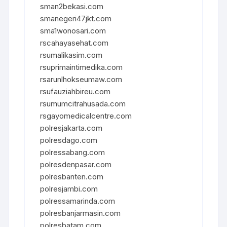
sman2bekasi.com
smanegeri47jkt.com
sma1wonosari.com
rscahayasehat.com
rsumalikasim.com
rsuprimaintimedika.com
rsarunlhokseumaw.com
rsufauziahbireu.com
rsumumcitrahusada.com
rsgayomedicalcentre.com
polresjakarta.com
polresdago.com
polressabang.com
polresdenpasar.com
polresbanten.com
polresjambi.com
polressamarinda.com
polresbanjarmasin.com
polresbatam.com