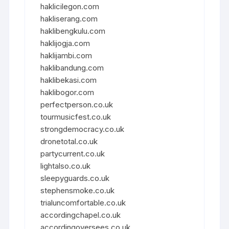
haklicilegon.com
hakliserang.com
haklibengkulu.com
haklijogja.com
haklijambi.com
haklibandung.com
haklibekasi.com
haklibogor.com
perfectperson.co.uk
tourmusicfest.co.uk
strongdemocracy.co.uk
dronetotal.co.uk
partycurrent.co.uk
lightalso.co.uk
sleepyguards.co.uk
stephensmoke.co.uk
trialuncomfortable.co.uk
accordingchapel.co.uk
accordingoversees.co.uk