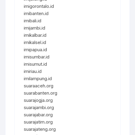
imigorontalo.id
imibanten.id
imibali.id
imijambi.id
imikalbar.id
imikalsel.id
imipapua.id
imisumbar.id
imisumut.id
imiriau.id
imilampung.id
suaraaceh.org
suarabanten.org
suarajogja.org
suarajambi.org
suarajabar.org
suarajatim.org
suarajateng.org