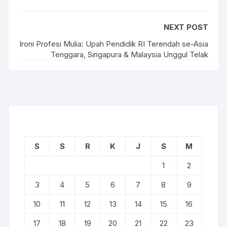
NEXT POST
Ironi Profesi Mulia: Upah Pendidik RI Terendah se-Asia
Tenggara, Singapura & Malaysia Unggul Telak
S
S
R
K
J
S
M
1
2
3
4
5
6
7
8
9
10
11
12
13
14
15
16
17
18
19
20
21
22
23