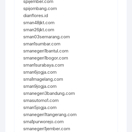
spijember.com
spijombang.com
dianflores.id
sman48jkt.com
sman26jkt.com
sman03semarang.com
sman1sumbar.com
smanegeri1bantul.com
smanegeri1bogor.com
sman1surabaya.com
sman6jogja.com
sma1magelang.com
sman9jogja.com
smanegeri3bandung.com
smasutomo1.com
sman5jogja.com
smanegeri1tangerang.com
sma1purworejo.com
smanegeri1jember.com