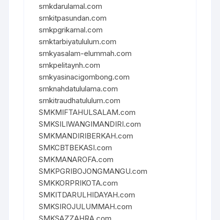
smkdarulamal.com
smkitpasundan.com
smkpgrikamal.com
smktarbiyatululum.com
smkyasalam-elummah.com
smkpelitaynh.com
smkyasinacigombong.com
smknahdatululama.com
smkitraudhatululum.com
SMKMIFTAHULSALAM.com
SMKSILIWANGIMANDIRI.com
SMKMANDIRIBERKAH.com
SMKCBTBEKASI.com
SMKMANAROFA.com
SMKPGRIBOJONGMANGU.com
SMKKORPRIKOTA.com
SMKITDARULHIDAYAH.com
SMKSIROJULUMMAH.com
SMKSAZZAHRA.com