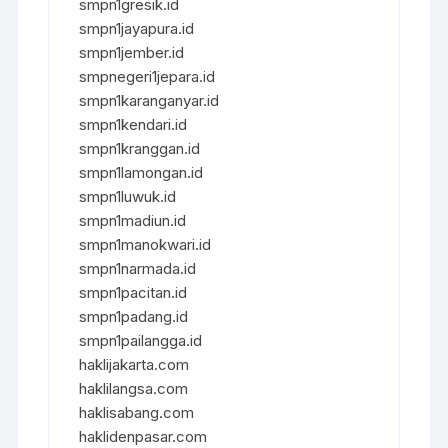
smpn1gresik.id
smpn1jayapura.id
smpn1jember.id
smpnegeri1jepara.id
smpn1karanganyar.id
smpn1kendari.id
smpn1kranggan.id
smpn1lamongan.id
smpn1luwuk.id
smpn1madiun.id
smpn1manokwari.id
smpn1narmada.id
smpn1pacitan.id
smpn1padang.id
smpn1pailangga.id
haklijakarta.com
haklilangsa.com
haklisabang.com
haklidenpasar.com