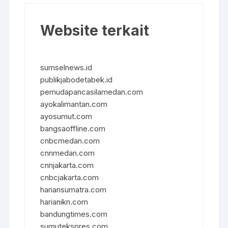
Website terkait
sumselnews.id
publikjabodetabek.id
pemudapancasilamedan.com
ayokalimantan.com
ayosumut.com
bangsaoffline.com
cnbcmedan.com
cnnmedan.com
cnnjakarta.com
cnbcjakarta.com
hariansumatra.com
harianikn.com
bandungtimes.com
sumutekspres.com