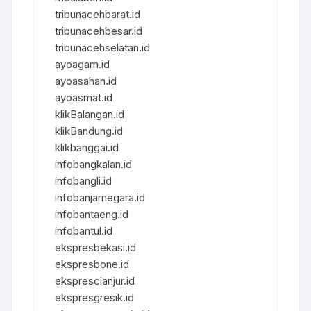
tribunacehbarat.id
tribunacehbesar.id
tribunacehselatan.id
ayoagam.id
ayoasahan.id
ayoasmat.id
klikBalangan.id
klikBandung.id
klikbanggai.id
infobangkalan.id
infobangli.id
infobanjarnegara.id
infobantaeng.id
infobantul.id
ekspresbekasi.id
ekspresbone.id
eksprescianjur.id
ekspresgresik.id