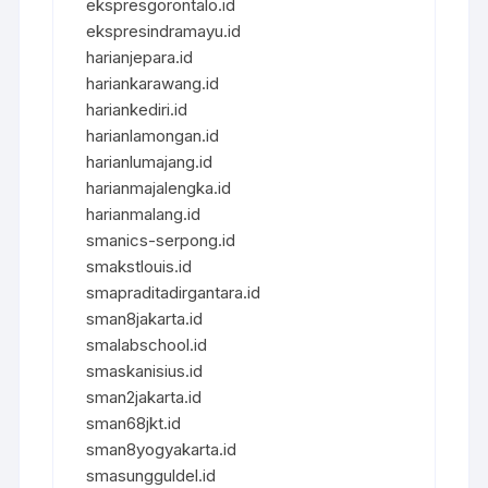
ekspresgorontalo.id
ekspresindramayu.id
harianjepara.id
hariankarawang.id
hariankediri.id
harianlamongan.id
harianlumajang.id
harianmajalengka.id
harianmalang.id
smanics-serpong.id
smakstlouis.id
smapraditadirgantara.id
sman8jakarta.id
smalabschool.id
smaskanisius.id
sman2jakarta.id
sman68jkt.id
sman8yogyakarta.id
smasungguldel.id