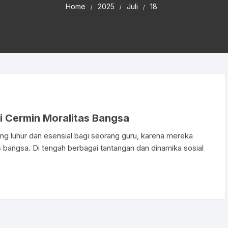
Home
2025
Juli
18
i Cermin Moralitas Bangsa
ling luhur dan esensial bagi seorang guru, karena mereka
s bangsa. Di tengah berbagai tantangan dan dinamika sosial