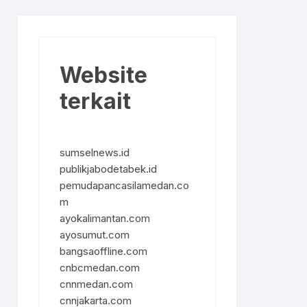
Website
terkait
sumselnews.id
publikjabodetabek.id
pemudapancasilamedan.co
m
ayokalimantan.com
ayosumut.com
bangsaoffline.com
cnbcmedan.com
cnnmedan.com
cnnjakarta.com