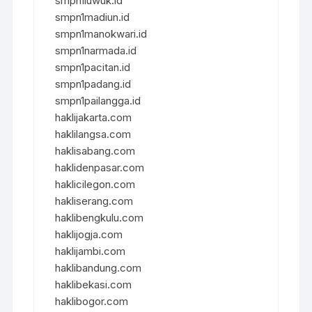
smpn1luwuk.id
smpn1madiun.id
smpn1manokwari.id
smpn1narmada.id
smpn1pacitan.id
smpn1padang.id
smpn1pailangga.id
haklijakarta.com
haklilangsa.com
haklisabang.com
haklidenpasar.com
haklicilegon.com
hakliserang.com
haklibengkulu.com
haklijogja.com
haklijambi.com
haklibandung.com
haklibekasi.com
haklibogor.com