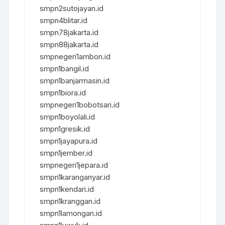
smpn2sutojayan.id
smpn4blitar.id
smpn78jakarta.id
smpn88jakarta.id
smpnegeri1ambon.id
smpn1bangil.id
smpn1banjarmasin.id
smpn1biora.id
smpnegeri1bobotsari.id
smpn1boyolali.id
smpn1gresik.id
smpn1jayapura.id
smpn1jember.id
smpnegeri1jepara.id
smpn1karanganyar.id
smpn1kendari.id
smpn1kranggan.id
smpn1lamongan.id