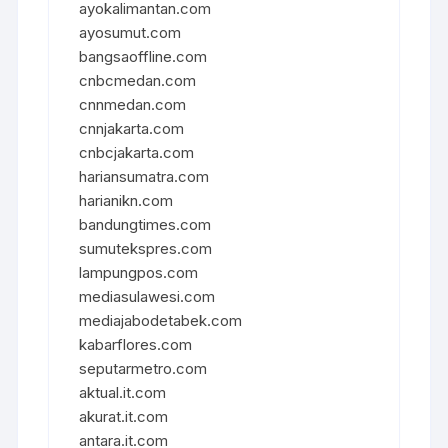
ayokalimantan.com
ayosumut.com
bangsaoffline.com
cnbcmedan.com
cnnmedan.com
cnnjakarta.com
cnbcjakarta.com
hariansumatra.com
harianikn.com
bandungtimes.com
sumutekspres.com
lampungpos.com
mediasulawesi.com
mediajabodetabek.com
kabarflores.com
seputarmetro.com
aktual.it.com
akurat.it.com
antara.it.com