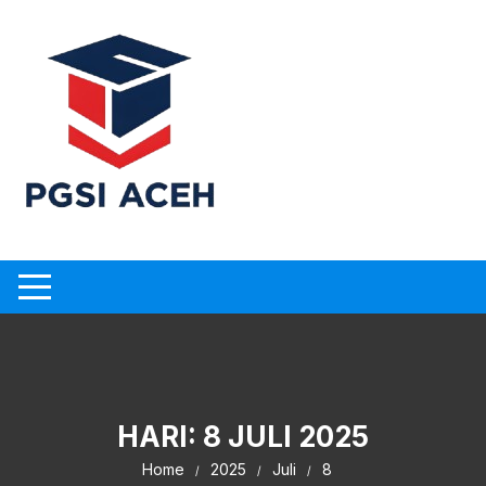
Skip
to
content
HARI:
8 JULI 2025
Home
2025
Juli
8