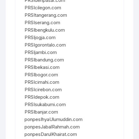
PRSIdenpasar.com
PRSIcilegon.com
PRSItangerang.com
PRSIserang.com
PRSIbengkulu.com
PRSIjogja.com
PRSIgorontalo.com
PRSIjambi.com
PRSIbandung.com
PRSIbekasi.com
PRSIbogor.com
PRSIcimahi.com
PRSIcirebon.com
PRSIdepok.com
PRSIsukabumi.com
PRSIbanjar.com
ponpesIhyaUlumuddin.com
ponpesJabalRahmah.com
ponpesDarulKhairat.com