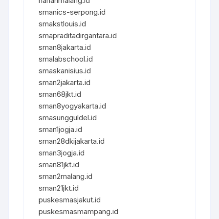
harianmalang.id
smanics-serpong.id
smakstlouis.id
smapraditadirgantara.id
sman8jakarta.id
smalabschool.id
smaskanisius.id
sman2jakarta.id
sman68jkt.id
sman8yogyakarta.id
smasungguldel.id
sman1jogja.id
sman28dkijakarta.id
sman3jogja.id
sman81jkt.id
sman2malang.id
sman21jkt.id
puskesmasjakut.id
puskesmasmampang.id