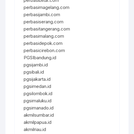
perbasiblitar.com
perbasimagelang.com
perbasijambi.com
perbasiserang.com
perbasitangerang.com
perbasimalang.com
perbasidepok.com
perbasicirebon.com
PGSIbandung.id
pgsijambi.id
pgsibali.id
pgsijakarta.id
pgsimedan.id
pgsilombok.id
pgsimaluku.id
pgsimanado.id
akmilsumbar.id
akmilpapua.id
akmilriau.id