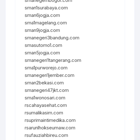
smanegeri1bogor.com
sman1surabaya.com
sman6jogja.com
sma1magelang.com
sman9jogja.com
smanegeri3bandung.com
smasutomo1.com
sman5jogja.com
smanegeri1tangerang.com
sma1purworejo.com
smanegeri1jember.com
sman2bekasi.com
smanegeri47jkt.com
sma1wonosari.com
rscahayasehat.com
rsumalikasim.com
rsuprimaintimedika.com
rsarunlhokseumaw.com
rsufauziahbireu.com