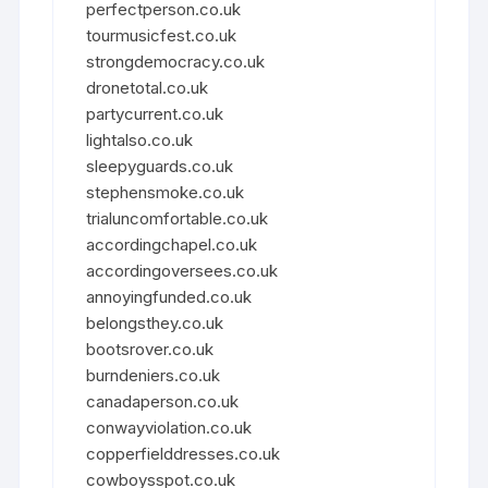
perfectperson.co.uk
tourmusicfest.co.uk
strongdemocracy.co.uk
dronetotal.co.uk
partycurrent.co.uk
lightalso.co.uk
sleepyguards.co.uk
stephensmoke.co.uk
trialuncomfortable.co.uk
accordingchapel.co.uk
accordingoversees.co.uk
annoyingfunded.co.uk
belongsthey.co.uk
bootsrover.co.uk
burndeniers.co.uk
canadaperson.co.uk
conwayviolation.co.uk
copperfielddresses.co.uk
cowboysspot.co.uk