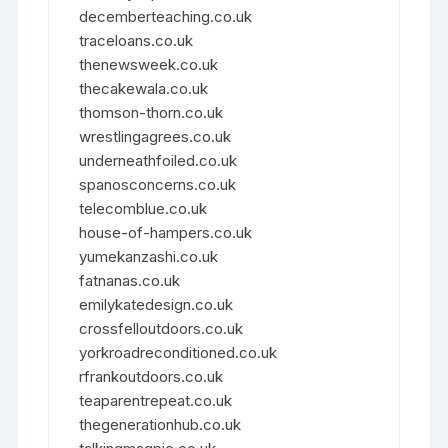
decemberteaching.co.uk
traceloans.co.uk
thenewsweek.co.uk
thecakewala.co.uk
thomson-thorn.co.uk
wrestlingagrees.co.uk
underneathfoiled.co.uk
spanosconcerns.co.uk
telecomblue.co.uk
house-of-hampers.co.uk
yumekanzashi.co.uk
fatnanas.co.uk
emilykatedesign.co.uk
crossfelloutdoors.co.uk
yorkroadreconditioned.co.uk
rfrankoutdoors.co.uk
teaparentrepeat.co.uk
thegenerationhub.co.uk