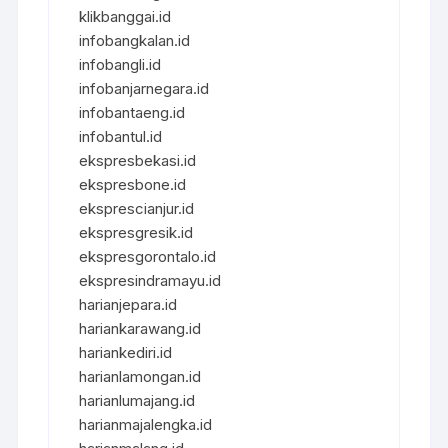
klikbanggai.id
infobangkalan.id
infobangli.id
infobanjarnegara.id
infobantaeng.id
infobantul.id
ekspresbekasi.id
ekspresbone.id
eksprescianjur.id
ekspresgresik.id
ekspresgorontalo.id
ekspresindramayu.id
harianjepara.id
hariankarawang.id
hariankediri.id
harianlamongan.id
harianlumajang.id
harianmajalengka.id