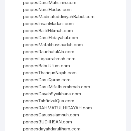
ponpesDarulMuhsinin.com
ponpesNurulHudas.com
ponpesMadinatuddiniyahBabul.com
ponpesInsanMadani.com
ponpesBaitilHikmah.com
ponpesDarulHidayahul.com
ponpesMafatihussaadah.com
ponpesRaudhatulAla.com
ponpesLiqaurrahmah.com
ponpesBabulUlum.com
ponpesThariqunNajah.com
ponpesDarulQuran.com
ponpesDarulMifathurrahmah.com
ponpesDayahSyaikhuna.com
ponpesTahfidzulQua.com
ponpesRAHMATULHIDAYAH.com
ponpesDarussalamnuh.com
ponpesBUDiIHSAN.com
ponpesdayahdarulilham.com