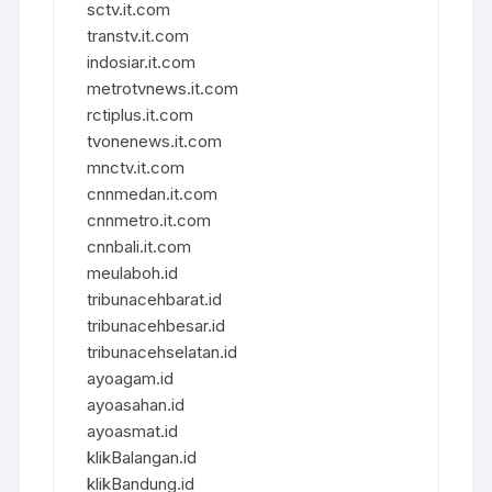
sctv.it.com
transtv.it.com
indosiar.it.com
metrotvnews.it.com
rctiplus.it.com
tvonenews.it.com
mnctv.it.com
cnnmedan.it.com
cnnmetro.it.com
cnnbali.it.com
meulaboh.id
tribunacehbarat.id
tribunacehbesar.id
tribunacehselatan.id
ayoagam.id
ayoasahan.id
ayoasmat.id
klikBalangan.id
klikBandung.id