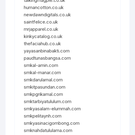
talkingmagpie.co.uk
humancotton.co.uk
newdawndigitals.co.uk
saintfelice.co.uk
mrjapparel.co.uk
kinkycatalog.co.uk
thefaciahub.co.uk
yayasanbinabakti.com
paudtunasbangsa.com
smkal-amin.com
smkal-manar.com
smkdarulamal.com
smkitpasundan.com
smkpgrikamal.com
smktarbiyatululum.com
smkyasalam-elummah.com
smkpelitaynh.com
smkyasinacigombong.com
smknahdatululama.com