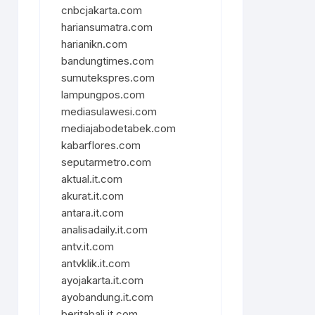
cnbcjakarta.com
hariansumatra.com
harianikn.com
bandungtimes.com
sumutekspres.com
lampungpos.com
mediasulawesi.com
mediajabodetabek.com
kabarflores.com
seputarmetro.com
aktual.it.com
akurat.it.com
antara.it.com
analisadaily.it.com
antv.it.com
antvklik.it.com
ayojakarta.it.com
ayobandung.it.com
beritabali.it.com