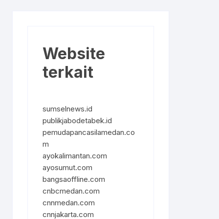
Website
terkait
sumselnews.id
publikjabodetabek.id
pemudapancasilamedan.co
m
ayokalimantan.com
ayosumut.com
bangsaoffline.com
cnbcmedan.com
cnnmedan.com
cnnjakarta.com