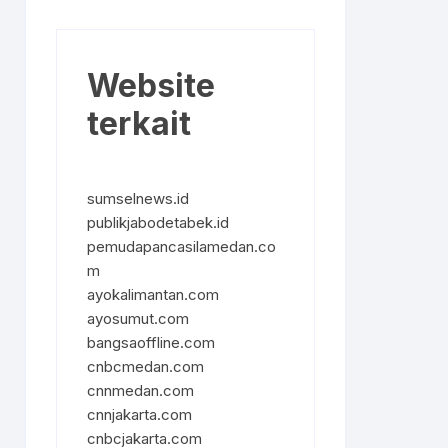
Website
terkait
sumselnews.id
publikjabodetabek.id
pemudapancasilamedan.co
m
ayokalimantan.com
ayosumut.com
bangsaoffline.com
cnbcmedan.com
cnnmedan.com
cnnjakarta.com
cnbcjakarta.com