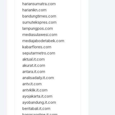
hariansumatra.com
harianikn.com
bandungtimes.com
sumutekspres.com
lampungpos.com
mediasulawesi.com
mediajabodetabek.com
kabarflores.com
seputarmetro.com
aktual.it.com
akurat.it.com
antara.it.com
analisadaily.it.com
antv.it.com
antvklik.it.com
ayojakarta.it.com
ayobandung.it.com
beritabali.it.com
bangsaonline.it.com