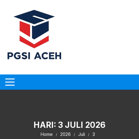
Skip
to
content
HARI:
3 JULI 2026
Home
2026
Juli
3