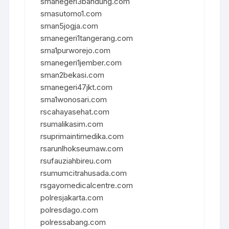
smanegeri3bandung.com
smasutomo1.com
sman5jogja.com
smanegeri1tangerang.com
sma1purworejo.com
smanegeri1jember.com
sman2bekasi.com
smanegeri47jkt.com
sma1wonosari.com
rscahayasehat.com
rsumalikasim.com
rsuprimaintimedika.com
rsarunlhokseumaw.com
rsufauziahbireu.com
rsumumcitrahusada.com
rsgayomedicalcentre.com
polresjakarta.com
polresdago.com
polressabang.com