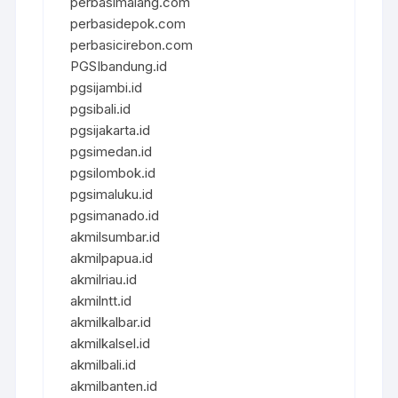
perbasimalang.com
perbasidepok.com
perbasicirebon.com
PGSIbandung.id
pgsijambi.id
pgsibali.id
pgsijakarta.id
pgsimedan.id
pgsilombok.id
pgsimaluku.id
pgsimanado.id
akmilsumbar.id
akmilpapua.id
akmilriau.id
akmilntt.id
akmilkalbar.id
akmilkalsel.id
akmilbali.id
akmilbanten.id