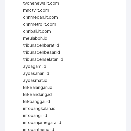
tvonenews.it.com
mnctv.it.com
cnnmedan.it.com
cnnmetro.it.com
cnnbali.it.com
meulaboh.id
tribunacehbarat.id
tribunacehbesar.id
tribunacehselatan.id
ayoagam.id
ayoasahan.id
ayoasmat.id
klikBalangan.id
klikBandung.id
klikbanggai.id
infobangkalan.id
infobangli.id
infobanjarnegara.id
infobantaeng.id