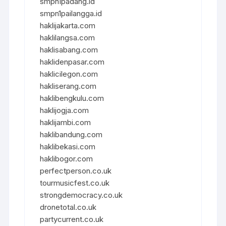
smpn1padang.id
smpn1pailangga.id
haklijakarta.com
haklilangsa.com
haklisabang.com
haklidenpasar.com
haklicilegon.com
hakliserang.com
haklibengkulu.com
haklijogja.com
haklijambi.com
haklibandung.com
haklibekasi.com
haklibogor.com
perfectperson.co.uk
tourmusicfest.co.uk
strongdemocracy.co.uk
dronetotal.co.uk
partycurrent.co.uk