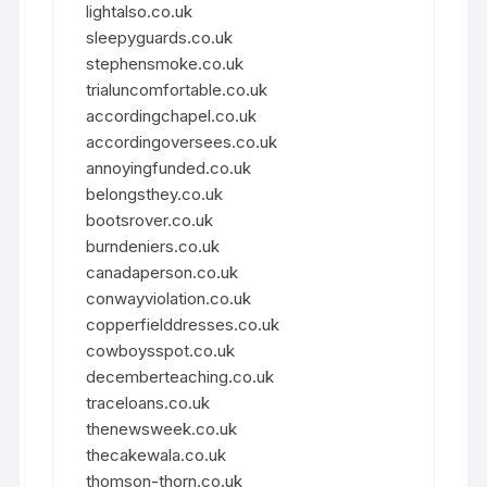
lightalso.co.uk
sleepyguards.co.uk
stephensmoke.co.uk
trialuncomfortable.co.uk
accordingchapel.co.uk
accordingoversees.co.uk
annoyingfunded.co.uk
belongsthey.co.uk
bootsrover.co.uk
burndeniers.co.uk
canadaperson.co.uk
conwayviolation.co.uk
copperfielddresses.co.uk
cowboysspot.co.uk
decemberteaching.co.uk
traceloans.co.uk
thenewsweek.co.uk
thecakewala.co.uk
thomson-thorn.co.uk