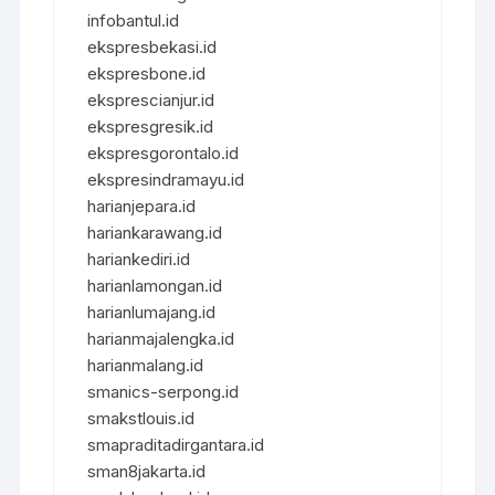
infobantul.id
ekspresbekasi.id
ekspresbone.id
eksprescianjur.id
ekspresgresik.id
ekspresgorontalo.id
ekspresindramayu.id
harianjepara.id
hariankarawang.id
hariankediri.id
harianlamongan.id
harianlumajang.id
harianmajalengka.id
harianmalang.id
smanics-serpong.id
smakstlouis.id
smapraditadirgantara.id
sman8jakarta.id