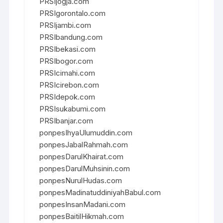
PRSIjogja.com
PRSIgorontalo.com
PRSIjambi.com
PRSIbandung.com
PRSIbekasi.com
PRSIbogor.com
PRSIcimahi.com
PRSIcirebon.com
PRSIdepok.com
PRSIsukabumi.com
PRSIbanjar.com
ponpesIhyaUlumuddin.com
ponpesJabalRahmah.com
ponpesDarulKhairat.com
ponpesDarulMuhsinin.com
ponpesNurulHudas.com
ponpesMadinatuddiniyahBabul.com
ponpesInsanMadani.com
ponpesBaitilHikmah.com