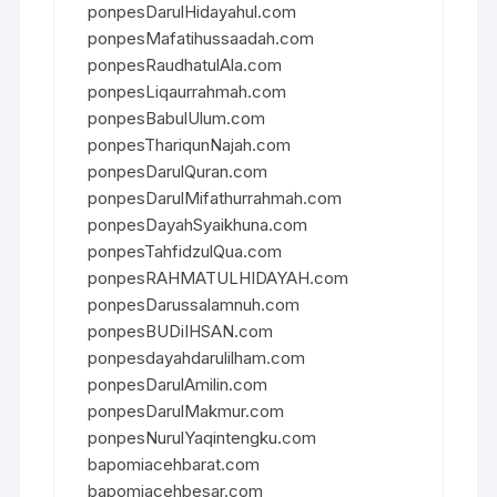
ponpesDarulHidayahul.com
ponpesMafatihussaadah.com
ponpesRaudhatulAla.com
ponpesLiqaurrahmah.com
ponpesBabulUlum.com
ponpesThariqunNajah.com
ponpesDarulQuran.com
ponpesDarulMifathurrahmah.com
ponpesDayahSyaikhuna.com
ponpesTahfidzulQua.com
ponpesRAHMATULHIDAYAH.com
ponpesDarussalamnuh.com
ponpesBUDiIHSAN.com
ponpesdayahdarulilham.com
ponpesDarulAmilin.com
ponpesDarulMakmur.com
ponpesNurulYaqintengku.com
bapomiacehbarat.com
bapomiacehbesar.com