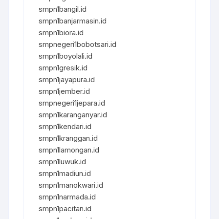
smpn1bangil.id
smpn1banjarmasin.id
smpn1biora.id
smpnegeri1bobotsari.id
smpn1boyolali.id
smpn1gresik.id
smpn1jayapura.id
smpn1jember.id
smpnegeri1jepara.id
smpn1karanganyar.id
smpn1kendari.id
smpn1kranggan.id
smpn1lamongan.id
smpn1luwuk.id
smpn1madiun.id
smpn1manokwari.id
smpn1narmada.id
smpn1pacitan.id