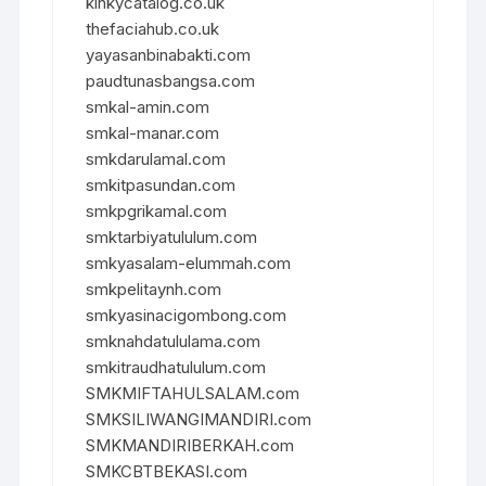
kinkycatalog.co.uk
thefaciahub.co.uk
yayasanbinabakti.com
paudtunasbangsa.com
smkal-amin.com
smkal-manar.com
smkdarulamal.com
smkitpasundan.com
smkpgrikamal.com
smktarbiyatululum.com
smkyasalam-elummah.com
smkpelitaynh.com
smkyasinacigombong.com
smknahdatululama.com
smkitraudhatululum.com
SMKMIFTAHULSALAM.com
SMKSILIWANGIMANDIRI.com
SMKMANDIRIBERKAH.com
SMKCBTBEKASI.com