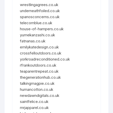
wrestlingagrees.co.uk
underneathfoiled.co.uk
spanosconcerns.co.uk
telecomblue.co.uk
house-of-hampers.co.uk
yumekanzashi.co.uk
fatnanas.co.uk
emilykatedesign.co.uk
crossfelloutdoors.co.uk
yorkroadreconditioned.co.uk
rfrankoutdoors.co.uk
teaparentrepeat.co.uk
thegenerationhub.co.uk
talkingmagpie.co.uk
humancotton.co.uk
newdawndigitals.co.uk
saintfelice.co.uk
mrjapparel.co.uk