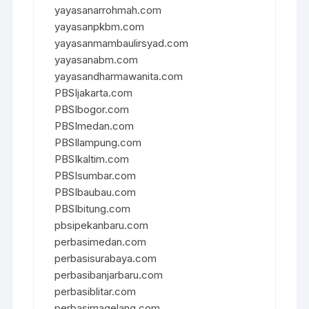
yayasanarrohmah.com
yayasanpkbm.com
yayasanmambaulirsyad.com
yayasanabm.com
yayasandharmawanita.com
PBSIjakarta.com
PBSIbogor.com
PBSImedan.com
PBSIlampung.com
PBSIkaltim.com
PBSIsumbar.com
PBSIbaubau.com
PBSIbitung.com
pbsipekanbaru.com
perbasimedan.com
perbasisurabaya.com
perbasibanjarbaru.com
perbasiblitar.com
perbasimagelang.com