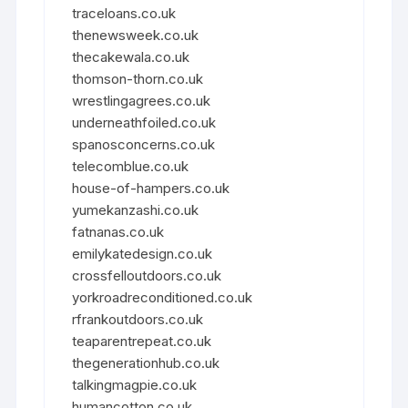
traceloans.co.uk
thenewsweek.co.uk
thecakewala.co.uk
thomson-thorn.co.uk
wrestlingagrees.co.uk
underneathfoiled.co.uk
spanosconcerns.co.uk
telecomblue.co.uk
house-of-hampers.co.uk
yumekanzashi.co.uk
fatnanas.co.uk
emilykatedesign.co.uk
crossfelloutdoors.co.uk
yorkroadreconditioned.co.uk
rfrankoutdoors.co.uk
teaparentrepeat.co.uk
thegenerationhub.co.uk
talkingmagpie.co.uk
humancotton.co.uk