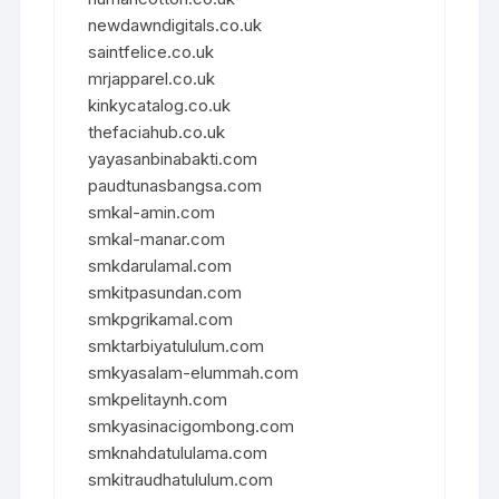
newdawndigitals.co.uk
saintfelice.co.uk
mrjapparel.co.uk
kinkycatalog.co.uk
thefaciahub.co.uk
yayasanbinabakti.com
paudtunasbangsa.com
smkal-amin.com
smkal-manar.com
smkdarulamal.com
smkitpasundan.com
smkpgrikamal.com
smktarbiyatululum.com
smkyasalam-elummah.com
smkpelitaynh.com
smkyasinacigombong.com
smknahdatululama.com
smkitraudhatululum.com