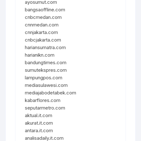
ayosumut.com
bangsaoffline.com
cnbcmedan.com
cnnmedan.com
cnnjakarta.com
cnbcjakarta.com
hariansumatra.com
harianikn.com
bandungtimes.com
sumutekspres.com
lampungpos.com
mediasulawesi.com
mediajabodetabek.com
kabarflores.com
seputarmetro.com
aktual.it.com
akurat.it.com
antara.it.com
analisadaily.it.com