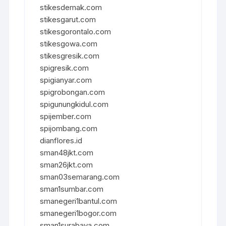
stikesdemak.com
stikesgarut.com
stikesgorontalo.com
stikesgowa.com
stikesgresik.com
spigresik.com
spigianyar.com
spigrobongan.com
spigunungkidul.com
spijember.com
spijombang.com
dianflores.id
sman48jkt.com
sman26jkt.com
sman03semarang.com
sman1sumbar.com
smanegeri1bantul.com
smanegeri1bogor.com
sman1surabaya.com