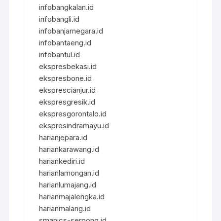
infobangkalan.id
infobangli.id
infobanjarnegara.id
infobantaeng.id
infobantul.id
ekspresbekasi.id
ekspresbone.id
eksprescianjur.id
ekspresgresik.id
ekspresgorontalo.id
ekspresindramayu.id
harianjepara.id
hariankarawang.id
hariankediri.id
harianlamongan.id
harianlumajang.id
harianmajalengka.id
harianmalang.id
smanics-serpong.id