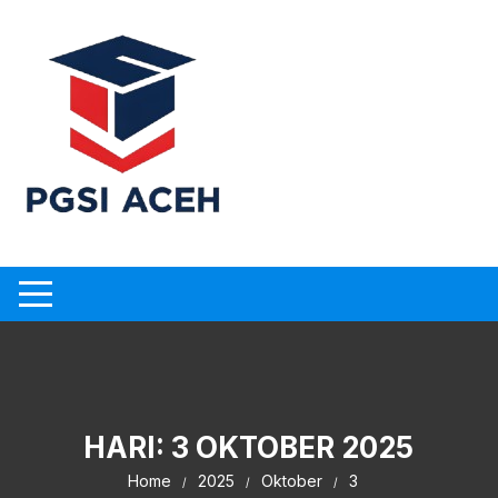
Skip
to
content
HARI:
3 OKTOBER 2025
Home
2025
Oktober
3