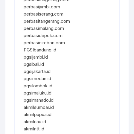
perbasijambi.com
perbasiserang.com
perbasitangerang.com
perbasimalang.com
perbasidepok.com
perbasicirebon.com
PGSIbandung.id
pgsijambi.id
pgsibali.id
pgsijakarta.id
pgsimedan.id
pgsilombok.id
pgsimaluku.id
pgsimanado.id
akmilsumbar.id
akmilpapua.id
akmilriau.id
akmilntt.id