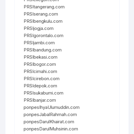
PRSItangerang.com
PRSIserang.com
PRSIbengkulu.com
PRSIjogja.com
PRSIgorontalo.com
PRSIjambi.com
PRSIbandung.com
PRSIbekasi.com
PRSIbogor.com
PRSIcimahi.com
PRSIcirebon.com
PRSIdepok.com
PRSIsukabumi.com
PRSIbanjar.com
ponpesIhyaUlumuddin.com
ponpesJabalRahmah.com
ponpesDarulKhairat.com
ponpesDarulMuhsinin.com