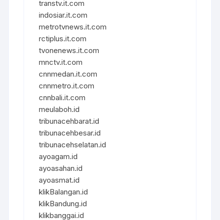
transtv.it.com
indosiar.it.com
metrotvnews.it.com
rctiplus.it.com
tvonenews.it.com
mnctv.it.com
cnnmedan.it.com
cnnmetro.it.com
cnnbali.it.com
meulaboh.id
tribunacehbarat.id
tribunacehbesar.id
tribunacehselatan.id
ayoagam.id
ayoasahan.id
ayoasmat.id
klikBalangan.id
klikBandung.id
klikbanggai.id