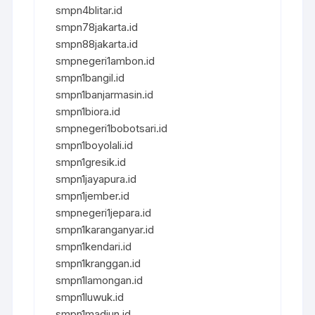
smpn4blitar.id
smpn78jakarta.id
smpn88jakarta.id
smpnegeri1ambon.id
smpn1bangil.id
smpn1banjarmasin.id
smpn1biora.id
smpnegeri1bobotsari.id
smpn1boyolali.id
smpn1gresik.id
smpn1jayapura.id
smpn1jember.id
smpnegeri1jepara.id
smpn1karanganyar.id
smpn1kendari.id
smpn1kranggan.id
smpn1lamongan.id
smpn1luwuk.id
smpn1madiun.id