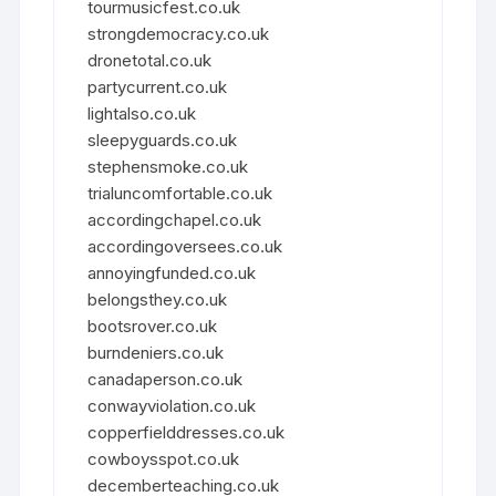
tourmusicfest.co.uk
strongdemocracy.co.uk
dronetotal.co.uk
partycurrent.co.uk
lightalso.co.uk
sleepyguards.co.uk
stephensmoke.co.uk
trialuncomfortable.co.uk
accordingchapel.co.uk
accordingoversees.co.uk
annoyingfunded.co.uk
belongsthey.co.uk
bootsrover.co.uk
burndeniers.co.uk
canadaperson.co.uk
conwayviolation.co.uk
copperfielddresses.co.uk
cowboysspot.co.uk
decemberteaching.co.uk