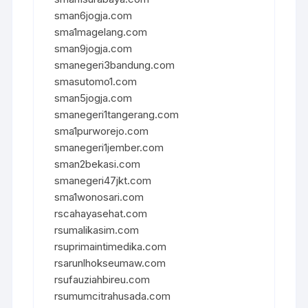
sman6jogja.com
sma1magelang.com
sman9jogja.com
smanegeri3bandung.com
smasutomo1.com
sman5jogja.com
smanegeri1tangerang.com
sma1purworejo.com
smanegeri1jember.com
sman2bekasi.com
smanegeri47jkt.com
sma1wonosari.com
rscahayasehat.com
rsumalikasim.com
rsuprimaintimedika.com
rsarunlhokseumaw.com
rsufauziahbireu.com
rsumumcitrahusada.com