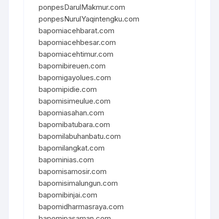
ponpesDarulMakmur.com
ponpesNurulYaqintengku.com
bapomiacehbarat.com
bapomiacehbesar.com
bapomiacehtimur.com
bapomibireuen.com
bapomigayolues.com
bapomipidie.com
bapomisimeulue.com
bapomiasahan.com
bapomibatubara.com
bapomilabuhanbatu.com
bapomilangkat.com
bapominias.com
bapomisamosir.com
bapomisimalungun.com
bapomibinjai.com
bapomidharmasraya.com
bapomipasaman.com