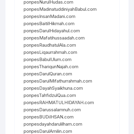
ponpesNurulHudas.com
ponpesMadinatuddiniyahBabul.com
ponpesInsanMadani.com
ponpesBaitilHikmah.com
ponpesDarulHidayahul.com
ponpesMafatihussaadah.com
ponpesRaudhatulAla.com
ponpesLiqaurrahmah.com
ponpesBabulUlum.com
ponpesThariqunNajah.com
ponpesDarulQuran.com
ponpesDarulMifathurrahmah.com
ponpesDayahSyaikhuna.com
ponpesTahfidzulQua.com
ponpesRAHMATULHIDAYAH.com
ponpesDarussalamnuh.com
ponpesBUDiIHSAN.com
ponpesdayahdarulilham.com
ponpesDarulAmilin.com