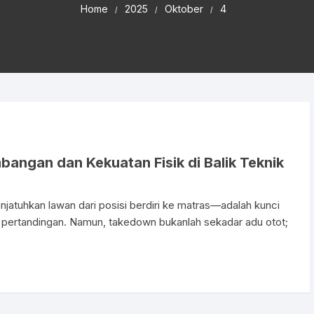
Home
2025
Oktober
4
angan dan Kekuatan Fisik di Balik Teknik
atuhkan lawan dari posisi berdiri ke matras—adalah kunci
pertandingan. Namun, takedown bukanlah sekadar adu otot;