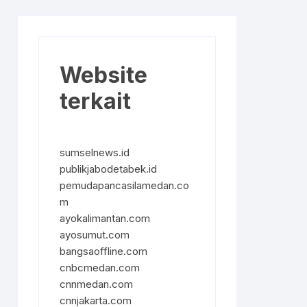
Website
terkait
sumselnews.id
publikjabodetabek.id
pemudapancasilamedan.co
m
ayokalimantan.com
ayosumut.com
bangsaoffline.com
cnbcmedan.com
cnnmedan.com
cnnjakarta.com