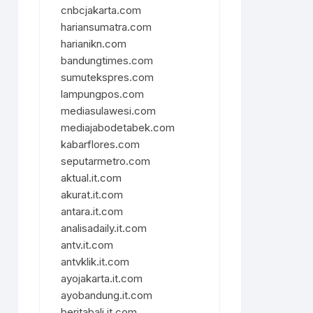
cnbcjakarta.com
hariansumatra.com
harianikn.com
bandungtimes.com
sumutekspres.com
lampungpos.com
mediasulawesi.com
mediajabodetabek.com
kabarflores.com
seputarmetro.com
aktual.it.com
akurat.it.com
antara.it.com
analisadaily.it.com
antv.it.com
antvklik.it.com
ayojakarta.it.com
ayobandung.it.com
beritabali.it.com