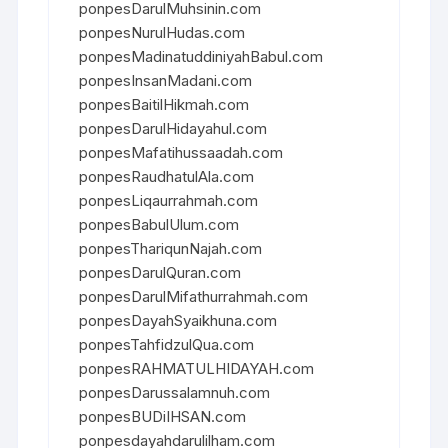
ponpesDarulMuhsinin.com
ponpesNurulHudas.com
ponpesMadinatuddiniyahBabul.com
ponpesInsanMadani.com
ponpesBaitilHikmah.com
ponpesDarulHidayahul.com
ponpesMafatihussaadah.com
ponpesRaudhatulAla.com
ponpesLiqaurrahmah.com
ponpesBabulUlum.com
ponpesThariqunNajah.com
ponpesDarulQuran.com
ponpesDarulMifathurrahmah.com
ponpesDayahSyaikhuna.com
ponpesTahfidzulQua.com
ponpesRAHMATULHIDAYAH.com
ponpesDarussalamnuh.com
ponpesBUDiIHSAN.com
ponpesdayahdarulilham.com