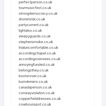
perfectperson.co.uk
tourmusicfest.co.uk
strongdemocracy.co.uk
dronetotal.co.uk
partycurrent.co.uk
lightalso.co.uk
sleepyguards.co.uk
stephensmoke.co.uk
trialuncomfortable.co.uk
accordingchapel.co.uk
accordingoversees.co.uk
annoyingfunded.co.uk
belongsthey.co.uk
bootsrover.co.uk
burndeniers.co.uk
canadaperson.co.uk
conwayviolation.co.uk
copperfielddresses.co.uk
cowboysspot.co.uk