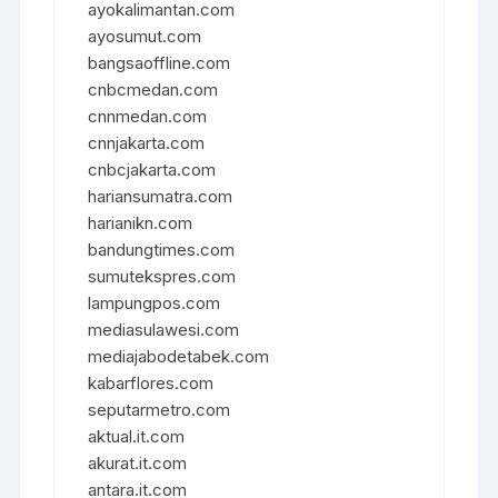
ayokalimantan.com
ayosumut.com
bangsaoffline.com
cnbcmedan.com
cnnmedan.com
cnnjakarta.com
cnbcjakarta.com
hariansumatra.com
harianikn.com
bandungtimes.com
sumutekspres.com
lampungpos.com
mediasulawesi.com
mediajabodetabek.com
kabarflores.com
seputarmetro.com
aktual.it.com
akurat.it.com
antara.it.com