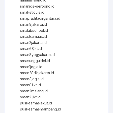
harianmalang.id
smanics-serpong.id
smakstlouis.id
smapraditadirgantara.id
sman8jakarta.id
smalabschool.id
smaskanisius.id
sman2jakarta.id
sman68jkt.id
sman8yogyakarta.id
smasungguldel.id
sman1jogja.id
sman28dkijakarta.id
sman3jogja.id
sman81jkt.id
sman2malang.id
sman21jkt.id
puskesmasjakut.id
puskesmasmampang.id