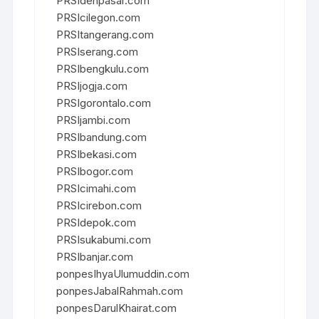
PRSIdenpasar.com
PRSIcilegon.com
PRSItangerang.com
PRSIserang.com
PRSIbengkulu.com
PRSIjogja.com
PRSIgorontalo.com
PRSIjambi.com
PRSIbandung.com
PRSIbekasi.com
PRSIbogor.com
PRSIcimahi.com
PRSIcirebon.com
PRSIdepok.com
PRSIsukabumi.com
PRSIbanjar.com
ponpesIhyaUlumuddin.com
ponpesJabalRahmah.com
ponpesDarulKhairat.com