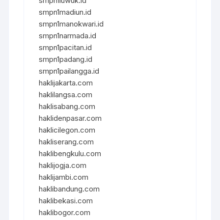
smpn1luwuk.id
smpn1madiun.id
smpn1manokwari.id
smpn1narmada.id
smpn1pacitan.id
smpn1padang.id
smpn1pailangga.id
haklijakarta.com
haklilangsa.com
haklisabang.com
haklidenpasar.com
haklicilegon.com
hakliserang.com
haklibengkulu.com
haklijogja.com
haklijambi.com
haklibandung.com
haklibekasi.com
haklibogor.com