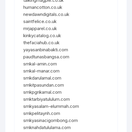
talkingmagpie.co.uk
humancotton.co.uk
newdawndigitals.co.uk
saintfelice.co.uk
mrjapparel.co.uk
kinkycatalog.co.uk
thefaciahub.co.uk
yayasanbinabakti.com
paudtunasbangsa.com
smkal-amin.com
smkal-manar.com
smkdarulamal.com
smkitpasundan.com
smkpgrikamal.com
smktarbiyatululum.com
smkyasalam-elummah.com
smkpelitaynh.com
smkyasinacigombong.com
smknahdatululama.com