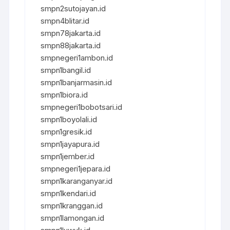
smpn2sutojayan.id
smpn4blitar.id
smpn78jakarta.id
smpn88jakarta.id
smpnegeri1ambon.id
smpn1bangil.id
smpn1banjarmasin.id
smpn1biora.id
smpnegeri1bobotsari.id
smpn1boyolali.id
smpn1gresik.id
smpn1jayapura.id
smpn1jember.id
smpnegeri1jepara.id
smpn1karanganyar.id
smpn1kendari.id
smpn1kranggan.id
smpn1lamongan.id