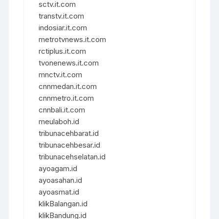
sctv.it.com
transtv.it.com
indosiar.it.com
metrotvnews.it.com
rctiplus.it.com
tvonenews.it.com
mnctv.it.com
cnnmedan.it.com
cnnmetro.it.com
cnnbali.it.com
meulaboh.id
tribunacehbarat.id
tribunacehbesar.id
tribunacehselatan.id
ayoagam.id
ayoasahan.id
ayoasmat.id
klikBalangan.id
klikBandung.id