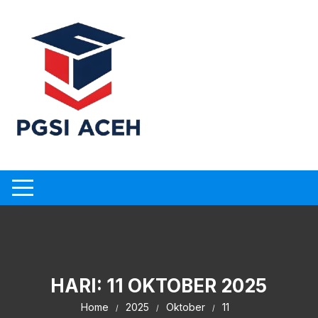
Skip
to
content
HARI:
11 OKTOBER 2025
Home
2025
Oktober
11