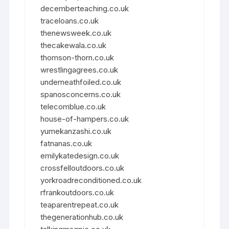
decemberteaching.co.uk
traceloans.co.uk
thenewsweek.co.uk
thecakewala.co.uk
thomson-thorn.co.uk
wrestlingagrees.co.uk
underneathfoiled.co.uk
spanosconcerns.co.uk
telecomblue.co.uk
house-of-hampers.co.uk
yumekanzashi.co.uk
fatnanas.co.uk
emilykatedesign.co.uk
crossfelloutdoors.co.uk
yorkroadreconditioned.co.uk
rfrankoutdoors.co.uk
teaparentrepeat.co.uk
thegenerationhub.co.uk