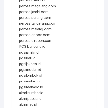
perbasiblitar.com
perbasimagelang.com
perbasijambi.com
perbasiserang.com
perbasitangerang.com
perbasimalang.com
perbasidepok.com
perbasicirebon.com
PGSIbandung.id
pgsijambi.id
pgsibali.id
pgsijakarta.id
pgsimedan.id
pgsilombok.id
pgsimaluku.id
pgsimanado.id
akmilsumbar.id
akmilpapua.id
akmilriau.id