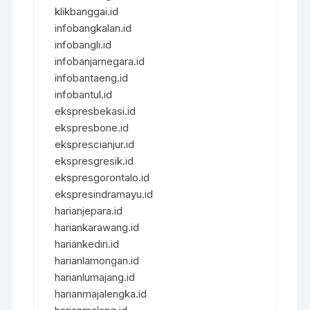
klikbanggai.id
infobangkalan.id
infobangli.id
infobanjarnegara.id
infobantaeng.id
infobantul.id
ekspresbekasi.id
ekspresbone.id
eksprescianjur.id
ekspresgresik.id
ekspresgorontalo.id
ekspresindramayu.id
harianjepara.id
hariankarawang.id
hariankediri.id
harianlamongan.id
harianlumajang.id
harianmajalengka.id