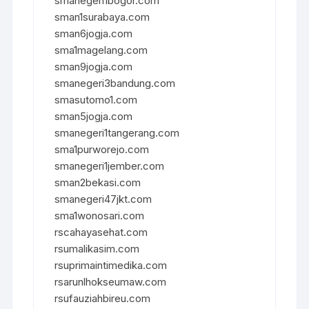
smanegeri1bogor.com
sman1surabaya.com
sman6jogja.com
sma1magelang.com
sman9jogja.com
smanegeri3bandung.com
smasutomo1.com
sman5jogja.com
smanegeri1tangerang.com
sma1purworejo.com
smanegeri1jember.com
sman2bekasi.com
smanegeri47jkt.com
sma1wonosari.com
rscahayasehat.com
rsumalikasim.com
rsuprimaintimedika.com
rsarunlhokseumaw.com
rsufauziahbireu.com