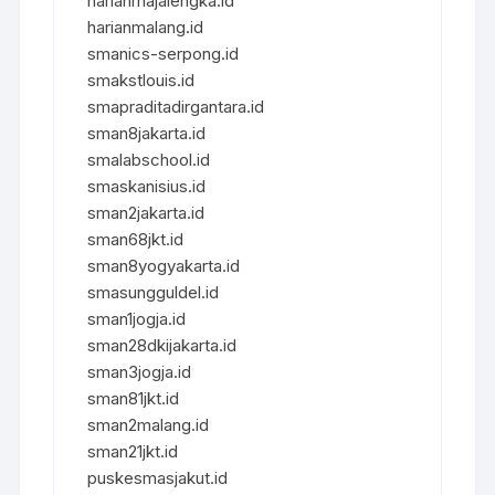
harianmajalengka.id
harianmalang.id
smanics-serpong.id
smakstlouis.id
smapraditadirgantara.id
sman8jakarta.id
smalabschool.id
smaskanisius.id
sman2jakarta.id
sman68jkt.id
sman8yogyakarta.id
smasungguldel.id
sman1jogja.id
sman28dkijakarta.id
sman3jogja.id
sman81jkt.id
sman2malang.id
sman21jkt.id
puskesmasjakut.id