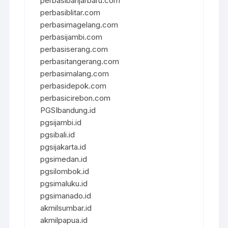
perbasibanjarbaru.com
perbasiblitar.com
perbasimagelang.com
perbasijambi.com
perbasiserang.com
perbasitangerang.com
perbasimalang.com
perbasidepok.com
perbasicirebon.com
PGSIbandung.id
pgsijambi.id
pgsibali.id
pgsijakarta.id
pgsimedan.id
pgsilombok.id
pgsimaluku.id
pgsimanado.id
akmilsumbar.id
akmilpapua.id