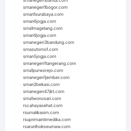
smanegeri1bantul.com
smanegeri1bogor.com
sman1surabaya.com
sman6jogja.com
sma1magelang.com
sman9jogja.com
smanegeri3bandung.com
smasutomo1.com
sman5jogja.com
smanegeri1tangerang.com
sma1purworejo.com
smanegeri1jember.com
sman2bekasi.com
smanegeri47jkt.com
sma1wonosari.com
rscahayasehat.com
rsumalikasim.com
rsuprimaintimedika.com
rsarunlhokseumaw.com