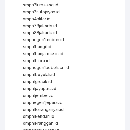
smpn2lumajang.id
smpn2sutojayan.id
smpn4blitar.id
smpn78jakarta.id
smpn88jakarta.id
smpnegeri1ambon.id
smpn1bangil.id
smpn1banjarmasin.id
smpn1biora.id
smpnegeri1bobotsari.id
smpn1boyolali.id
smpn1gresik.id
smpn1jayapura.id
smpn1jember.id
smpnegeri1jepara.id
smpn1karanganyar.id
smpn1kendari.id
smpn1kranggan.id