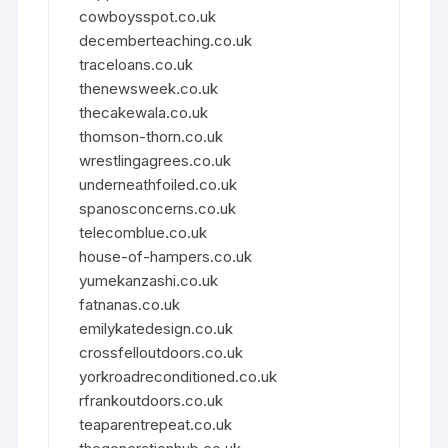
cowboysspot.co.uk
decemberteaching.co.uk
traceloans.co.uk
thenewsweek.co.uk
thecakewala.co.uk
thomson-thorn.co.uk
wrestlingagrees.co.uk
underneathfoiled.co.uk
spanosconcerns.co.uk
telecomblue.co.uk
house-of-hampers.co.uk
yumekanzashi.co.uk
fatnanas.co.uk
emilykatedesign.co.uk
crossfelloutdoors.co.uk
yorkroadreconditioned.co.uk
rfrankoutdoors.co.uk
teaparentrepeat.co.uk