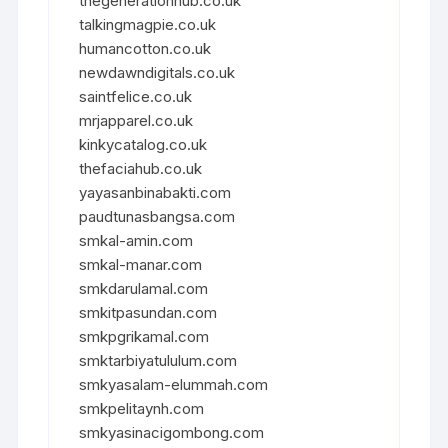
thegenerationhub.co.uk
talkingmagpie.co.uk
humancotton.co.uk
newdawndigitals.co.uk
saintfelice.co.uk
mrjapparel.co.uk
kinkycatalog.co.uk
thefaciahub.co.uk
yayasanbinabakti.com
paudtunasbangsa.com
smkal-amin.com
smkal-manar.com
smkdarulamal.com
smkitpasundan.com
smkpgrikamal.com
smktarbiyatululum.com
smkyasalam-elummah.com
smkpelitaynh.com
smkyasinacigombong.com