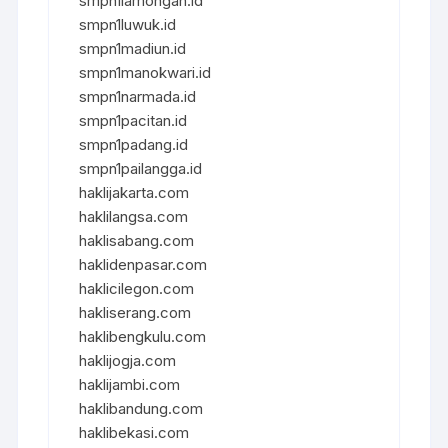
smpn1lamongan.id
smpn1luwuk.id
smpn1madiun.id
smpn1manokwari.id
smpn1narmada.id
smpn1pacitan.id
smpn1padang.id
smpn1pailangga.id
haklijakarta.com
haklilangsa.com
haklisabang.com
haklidenpasar.com
haklicilegon.com
hakliserang.com
haklibengkulu.com
haklijogja.com
haklijambi.com
haklibandung.com
haklibekasi.com