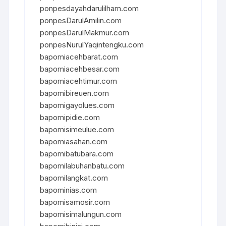
ponpesdayahdarulilham.com
ponpesDarulAmilin.com
ponpesDarulMakmur.com
ponpesNurulYaqintengku.com
bapomiacehbarat.com
bapomiacehbesar.com
bapomiacehtimur.com
bapomibireuen.com
bapomigayolues.com
bapomipidie.com
bapomisimeulue.com
bapomiasahan.com
bapomibatubara.com
bapomilabuhanbatu.com
bapomilangkat.com
bapominias.com
bapomisamosir.com
bapomisimalungun.com