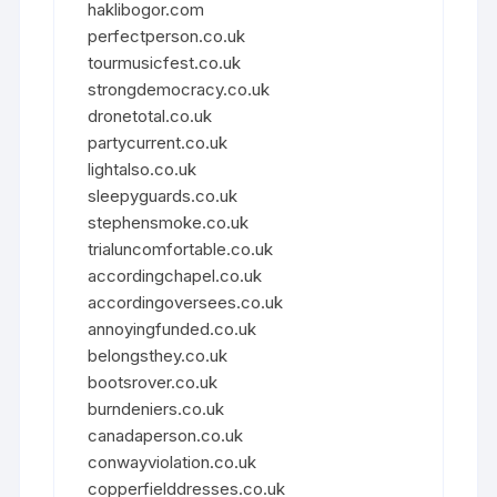
haklibogor.com
perfectperson.co.uk
tourmusicfest.co.uk
strongdemocracy.co.uk
dronetotal.co.uk
partycurrent.co.uk
lightalso.co.uk
sleepyguards.co.uk
stephensmoke.co.uk
trialuncomfortable.co.uk
accordingchapel.co.uk
accordingoversees.co.uk
annoyingfunded.co.uk
belongsthey.co.uk
bootsrover.co.uk
burndeniers.co.uk
canadaperson.co.uk
conwayviolation.co.uk
copperfielddresses.co.uk