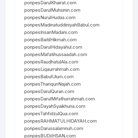
ponpesDarulKhairat.com
ponpesDarulMuhsinin.com
ponpesNurulHudas.com
ponpesMadinatuddiniyahBabul.com
ponpesInsanMadani.com
ponpesBaitilHikmah.com
ponpesDarulHidayahul.com
ponpesMafatihussaadah.com
ponpesRaudhatulAla.com
ponpesLiqaurrahmah.com
ponpesBabulUlum.com
ponpesThariqunNajah.com
ponpesDarulQuran.com
ponpesDarulMifathurrahmah.com
ponpesDayahSyaikhuna.com
ponpesTahfidzulQua.com
ponpesRAHMATULHIDAYAH.com
ponpesDarussalamnuh.com
ponpesBUDiIHSAN.com