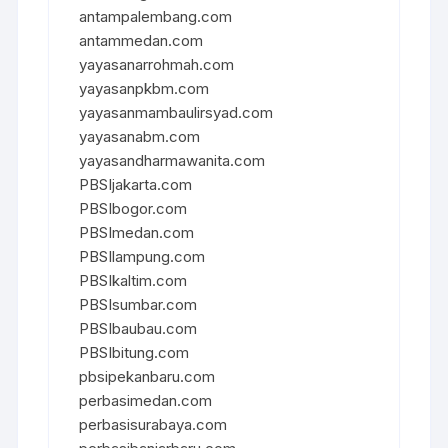
antampalembang.com
antammedan.com
yayasanarrohmah.com
yayasanpkbm.com
yayasanmambaulirsyad.com
yayasanabm.com
yayasandharmawanita.com
PBSIjakarta.com
PBSIbogor.com
PBSImedan.com
PBSIlampung.com
PBSIkaltim.com
PBSIsumbar.com
PBSIbaubau.com
PBSIbitung.com
pbsipekanbaru.com
perbasimedan.com
perbasisurabaya.com