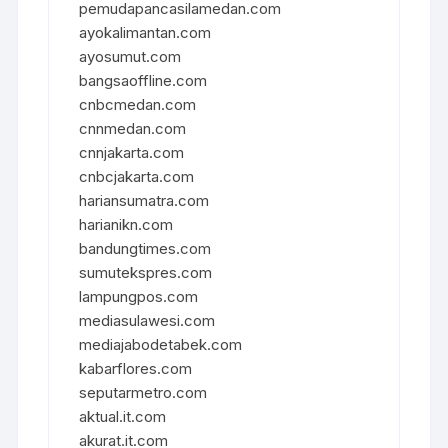
pemudapancasilamedan.com
ayokalimantan.com
ayosumut.com
bangsaoffline.com
cnbcmedan.com
cnnmedan.com
cnnjakarta.com
cnbcjakarta.com
hariansumatra.com
harianikn.com
bandungtimes.com
sumutekspres.com
lampungpos.com
mediasulawesi.com
mediajabodetabek.com
kabarflores.com
seputarmetro.com
aktual.it.com
akurat.it.com