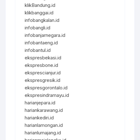
klikBandung.id
klikbanggai.id
infobangkalan.id
infobangli.id
infobanjarnegara.id
infobantaeng.id
infobantul.id
ekspresbekasi.id
ekspresbone.id
eksprescianjur.id
ekspresgresik.id
ekspresgorontalo.id
ekspresindramayu.id
harianjepara.id
hariankarawang.id
hariankediri.id
harianlamongan.id
harianlumajang.id