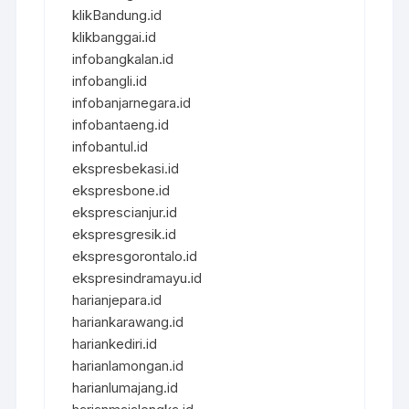
klikBandung.id
klikbanggai.id
infobangkalan.id
infobangli.id
infobanjarnegara.id
infobantaeng.id
infobantul.id
ekspresbekasi.id
ekspresbone.id
eksprescianjur.id
ekspresgresik.id
ekspresgorontalo.id
ekspresindramayu.id
harianjepara.id
hariankarawang.id
hariankediri.id
harianlamongan.id
harianlumajang.id