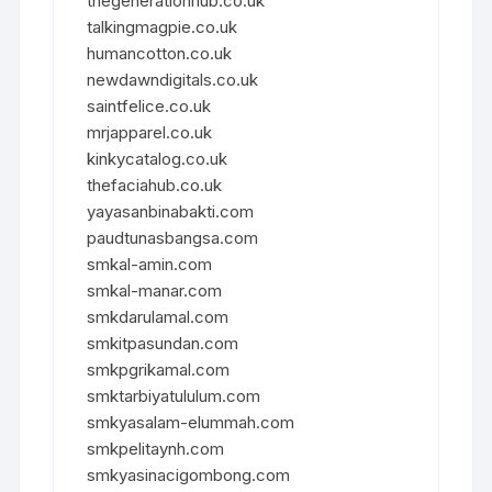
thegenerationhub.co.uk
talkingmagpie.co.uk
humancotton.co.uk
newdawndigitals.co.uk
saintfelice.co.uk
mrjapparel.co.uk
kinkycatalog.co.uk
thefaciahub.co.uk
yayasanbinabakti.com
paudtunasbangsa.com
smkal-amin.com
smkal-manar.com
smkdarulamal.com
smkitpasundan.com
smkpgrikamal.com
smktarbiyatululum.com
smkyasalam-elummah.com
smkpelitaynh.com
smkyasinacigombong.com