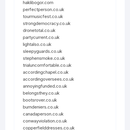
haklibogor.com
perfectperson.co.uk
tourmusicfest.co.uk
strongdemocracy.co.uk
dronetotal.co.uk
partycurrent.co.uk
lightalso.co.uk
sleepyguards.co.uk
stephensmoke.co.uk
trialuncomfortable.co.uk
accordingchapel.co.uk
accordingoversees.co.uk
annoyingfunded.co.uk
belongsthey.co.uk
bootsrover.co.uk
burndeniers.co.uk
canadaperson.co.uk
conwayviolation.co.uk
copperfielddresses.co.uk