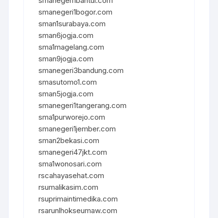
smanegeri1bantul.com
smanegeri1bogor.com
sman1surabaya.com
sman6jogja.com
sma1magelang.com
sman9jogja.com
smanegeri3bandung.com
smasutomo1.com
sman5jogja.com
smanegeri1tangerang.com
sma1purworejo.com
smanegeri1jember.com
sman2bekasi.com
smanegeri47jkt.com
sma1wonosari.com
rscahayasehat.com
rsumalikasim.com
rsuprimaintimedika.com
rsarunlhokseumaw.com