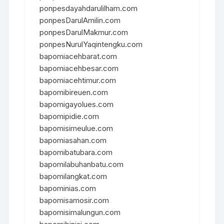
ponpesdayahdarulilham.com
ponpesDarulAmilin.com
ponpesDarulMakmur.com
ponpesNurulYaqintengku.com
bapomiacehbarat.com
bapomiacehbesar.com
bapomiacehtimur.com
bapomibireuen.com
bapomigayolues.com
bapomipidie.com
bapomisimeulue.com
bapomiasahan.com
bapomibatubara.com
bapomilabuhanbatu.com
bapomilangkat.com
bapominias.com
bapomisamosir.com
bapomisimalungun.com