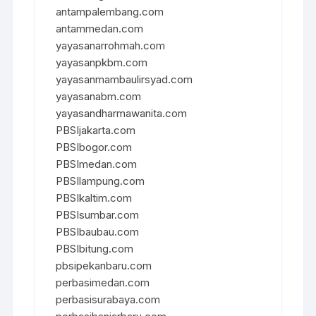
antampalembang.com
antammedan.com
yayasanarrohmah.com
yayasanpkbm.com
yayasanmambaulirsyad.com
yayasanabm.com
yayasandharmawanita.com
PBSIjakarta.com
PBSIbogor.com
PBSImedan.com
PBSIlampung.com
PBSIkaltim.com
PBSIsumbar.com
PBSIbaubau.com
PBSIbitung.com
pbsipekanbaru.com
perbasimedan.com
perbasisurabaya.com