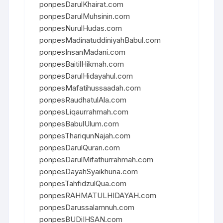
ponpesDarulKhairat.com
ponpesDarulMuhsinin.com
ponpesNurulHudas.com
ponpesMadinatuddiniyahBabul.com
ponpesInsanMadani.com
ponpesBaitilHikmah.com
ponpesDarulHidayahul.com
ponpesMafatihussaadah.com
ponpesRaudhatulAla.com
ponpesLiqaurrahmah.com
ponpesBabulUlum.com
ponpesThariqunNajah.com
ponpesDarulQuran.com
ponpesDarulMifathurrahmah.com
ponpesDayahSyaikhuna.com
ponpesTahfidzulQua.com
ponpesRAHMATULHIDAYAH.com
ponpesDarussalamnuh.com
ponpesBUDiIHSAN.com