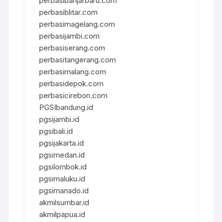
perbasibanjarbaru.com
perbasiblitar.com
perbasimagelang.com
perbasijambi.com
perbasiserang.com
perbasitangerang.com
perbasimalang.com
perbasidepok.com
perbasicirebon.com
PGSIbandung.id
pgsijambi.id
pgsibali.id
pgsijakarta.id
pgsimedan.id
pgsilombok.id
pgsimaluku.id
pgsimanado.id
akmilsumbar.id
akmilpapua.id