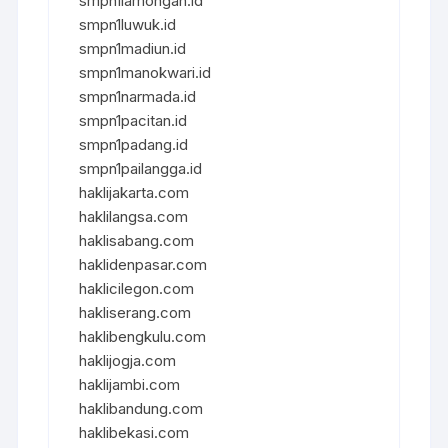
smpn1lamongan.id
smpn1luwuk.id
smpn1madiun.id
smpn1manokwari.id
smpn1narmada.id
smpn1pacitan.id
smpn1padang.id
smpn1pailangga.id
haklijakarta.com
haklilangsa.com
haklisabang.com
haklidenpasar.com
haklicilegon.com
hakliserang.com
haklibengkulu.com
haklijogja.com
haklijambi.com
haklibandung.com
haklibekasi.com