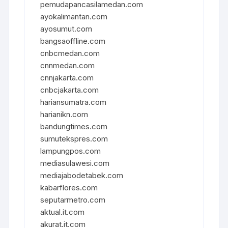
pemudapancasilamedan.com
ayokalimantan.com
ayosumut.com
bangsaoffline.com
cnbcmedan.com
cnnmedan.com
cnnjakarta.com
cnbcjakarta.com
hariansumatra.com
harianikn.com
bandungtimes.com
sumutekspres.com
lampungpos.com
mediasulawesi.com
mediajabodetabek.com
kabarflores.com
seputarmetro.com
aktual.it.com
akurat.it.com