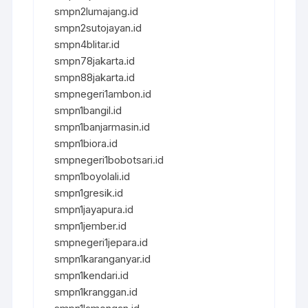
smpn2lumajang.id
smpn2sutojayan.id
smpn4blitar.id
smpn78jakarta.id
smpn88jakarta.id
smpnegeri1ambon.id
smpn1bangil.id
smpn1banjarmasin.id
smpn1biora.id
smpnegeri1bobotsari.id
smpn1boyolali.id
smpn1gresik.id
smpn1jayapura.id
smpn1jember.id
smpnegeri1jepara.id
smpn1karanganyar.id
smpn1kendari.id
smpn1kranggan.id