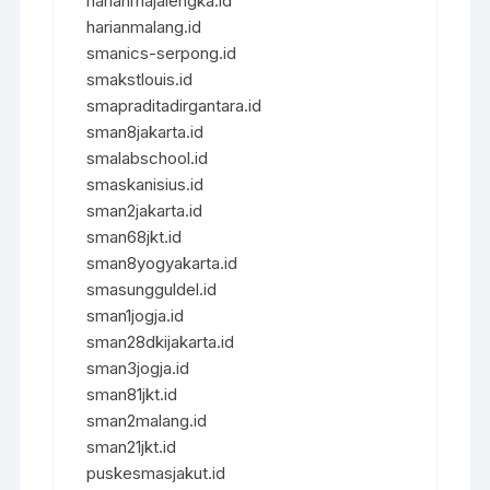
harianmajalengka.id
harianmalang.id
smanics-serpong.id
smakstlouis.id
smapraditadirgantara.id
sman8jakarta.id
smalabschool.id
smaskanisius.id
sman2jakarta.id
sman68jkt.id
sman8yogyakarta.id
smasungguldel.id
sman1jogja.id
sman28dkijakarta.id
sman3jogja.id
sman81jkt.id
sman2malang.id
sman21jkt.id
puskesmasjakut.id