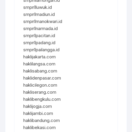
smpn1lamongan.id
smpn1luwuk.id
smpn1madiun.id
smpn1manokwari.id
smpn1narmada.id
smpn1pacitan.id
smpn1padang.id
smpn1pailangga.id
haklijakarta.com
haklilangsa.com
haklisabang.com
haklidenpasar.com
haklicilegon.com
hakliserang.com
haklibengkulu.com
haklijogja.com
haklijambi.com
haklibandung.com
haklibekasi.com