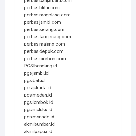
perbasibanjarbaru.com
perbasiblitar.com
perbasimagelang.com
perbasijambi.com
perbasiserang.com
perbasitangerang.com
perbasimalang.com
perbasidepok.com
perbasicirebon.com
PGSIbandung.id
pgsijambi.id
pgsibali.id
pgsijakarta.id
pgsimedan.id
pgsilombok.id
pgsimaluku.id
pgsimanado.id
akmilsumbar.id
akmilpapua.id