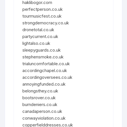
haklibogor.com
perfectperson.co.uk
tourmusicfest.co.uk
strongdemocracy.co.uk
dronetotal.co.uk
partycurrent.co.uk
lightalso.co.uk
sleepyguards.co.uk
stephensmoke.co.uk
trialuncomfortable.co.uk
accordingchapel.co.uk
accordingoversees.co.uk
annoyingfunded.co.uk
belongsthey.co.uk
bootsrover.co.uk
burndeniers.co.uk
canadaperson.co.uk
conwayviolation.co.uk
copperfielddresses.co.uk