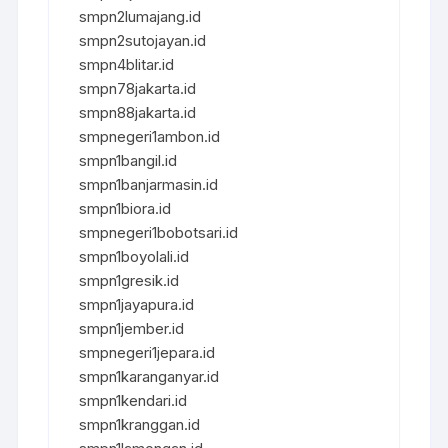
smpn2lumajang.id
smpn2sutojayan.id
smpn4blitar.id
smpn78jakarta.id
smpn88jakarta.id
smpnegeri1ambon.id
smpn1bangil.id
smpn1banjarmasin.id
smpn1biora.id
smpnegeri1bobotsari.id
smpn1boyolali.id
smpn1gresik.id
smpn1jayapura.id
smpn1jember.id
smpnegeri1jepara.id
smpn1karanganyar.id
smpn1kendari.id
smpn1kranggan.id