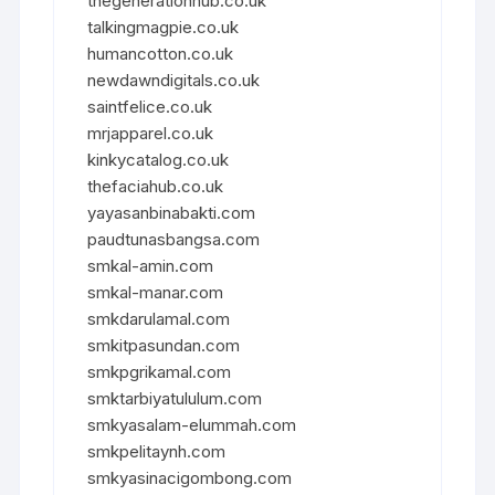
thegenerationhub.co.uk
talkingmagpie.co.uk
humancotton.co.uk
newdawndigitals.co.uk
saintfelice.co.uk
mrjapparel.co.uk
kinkycatalog.co.uk
thefaciahub.co.uk
yayasanbinabakti.com
paudtunasbangsa.com
smkal-amin.com
smkal-manar.com
smkdarulamal.com
smkitpasundan.com
smkpgrikamal.com
smktarbiyatululum.com
smkyasalam-elummah.com
smkpelitaynh.com
smkyasinacigombong.com