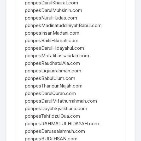
ponpesDarulKhairat.com
ponpesDarulMuhsinin.com
ponpesNurulHudas.com
ponpesMadinatuddiniyahBabul.com
ponpesInsanMadani.com
ponpesBaitilHikmah.com
ponpesDarulHidayahul.com
ponpesMafatihussaadah.com
ponpesRaudhatulAla.com
ponpesLiqaurrahmah.com
ponpesBabulUlum.com
ponpesThariqunNajah.com
ponpesDarulQuran.com
ponpesDarulMifathurrahmah.com
ponpesDayahSyaikhuna.com
ponpesTahfidzulQua.com
ponpesRAHMATULHIDAYAH.com
ponpesDarussalamnuh.com
ponpesBUDiIHSAN.com