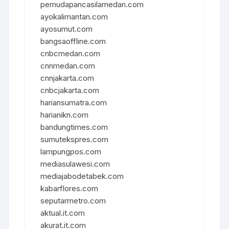
pemudapancasilamedan.com
ayokalimantan.com
ayosumut.com
bangsaoffline.com
cnbcmedan.com
cnnmedan.com
cnnjakarta.com
cnbcjakarta.com
hariansumatra.com
harianikn.com
bandungtimes.com
sumutekspres.com
lampungpos.com
mediasulawesi.com
mediajabodetabek.com
kabarflores.com
seputarmetro.com
aktual.it.com
akurat.it.com