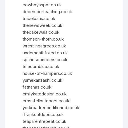
cowboysspot.co.uk
decemberteaching.co.uk
traceloans.co.uk
thenewsweek.co.uk
thecakewala.co.uk
thomson-thorn.co.uk
wrestlingagrees.co.uk
underneathfoiled.co.uk
spanosconcerns.co.uk
telecomblue.co.uk
house-of-hampers.co.uk
yumekanzashi.co.uk
fatnanas.co.uk
emilykatedesign.co.uk
crossfelloutdoors.co.uk
yorkroadreconditioned.co.uk
rfrankoutdoors.co.uk
teaparentrepeat.co.uk