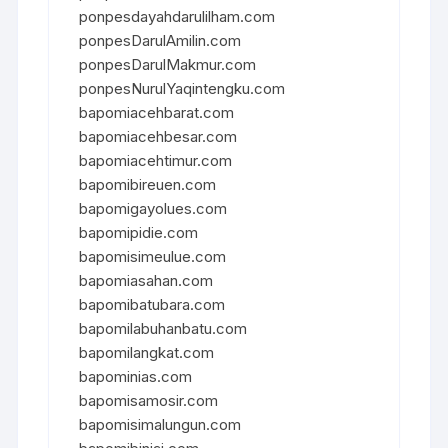
ponpesdayahdarulilham.com
ponpesDarulAmilin.com
ponpesDarulMakmur.com
ponpesNurulYaqintengku.com
bapomiacehbarat.com
bapomiacehbesar.com
bapomiacehtimur.com
bapomibireuen.com
bapomigayolues.com
bapomipidie.com
bapomisimeulue.com
bapomiasahan.com
bapomibatubara.com
bapomilabuhanbatu.com
bapomilangkat.com
bapominias.com
bapomisamosir.com
bapomisimalungun.com