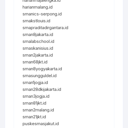
harianmajalengka.id
harianmalang.id
smanics-serpong.id
smakstlouis.id
smapraditadirgantara.id
sman8jakarta.id
smalabschool.id
smaskanisius.id
sman2jakarta.id
sman68jkt.id
sman8yogyakarta.id
smasungguldel.id
sman1jogja.id
sman28dkijakarta.id
sman3jogja.id
sman81jkt.id
sman2malang.id
sman21jkt.id
puskesmasjakut.id