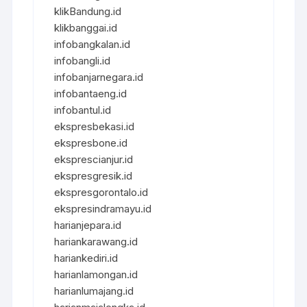
klikBandung.id
klikbanggai.id
infobangkalan.id
infobangli.id
infobanjarnegara.id
infobantaeng.id
infobantul.id
ekspresbekasi.id
ekspresbone.id
eksprescianjur.id
ekspresgresik.id
ekspresgorontalo.id
ekspresindramayu.id
harianjepara.id
hariankarawang.id
hariankediri.id
harianlamongan.id
harianlumajang.id