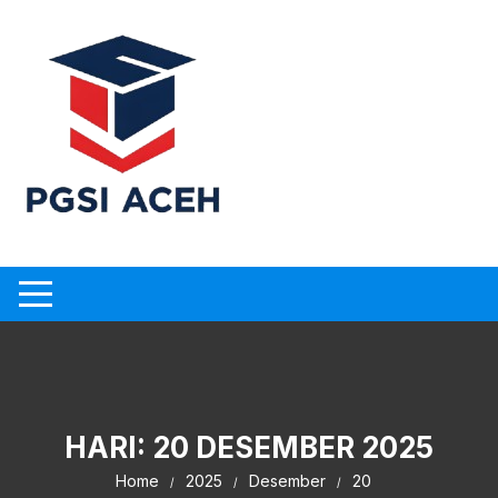
Skip
to
content
HARI:
20 DESEMBER 2025
Home
2025
Desember
20