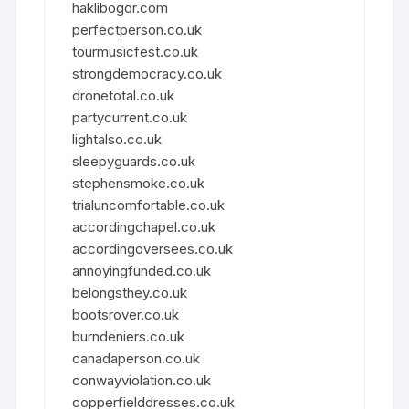
haklibogor.com
perfectperson.co.uk
tourmusicfest.co.uk
strongdemocracy.co.uk
dronetotal.co.uk
partycurrent.co.uk
lightalso.co.uk
sleepyguards.co.uk
stephensmoke.co.uk
trialuncomfortable.co.uk
accordingchapel.co.uk
accordingoversees.co.uk
annoyingfunded.co.uk
belongsthey.co.uk
bootsrover.co.uk
burndeniers.co.uk
canadaperson.co.uk
conwayviolation.co.uk
copperfielddresses.co.uk