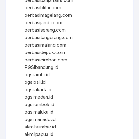
perbasibanjarbaru.com
perbasiblitar.com
perbasimagelang.com
perbasijambi.com
perbasiserang.com
perbasitangerang.com
perbasimalang.com
perbasidepok.com
perbasicirebon.com
PGSIbandung.id
pgsijambi.id
pgsibali.id
pgsijakarta.id
pgsimedan.id
pgsilombok.id
pgsimaluku.id
pgsimanado.id
akmilsumbar.id
akmilpapua.id