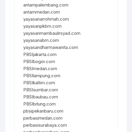
antampalembang.com
antammedan.com
yayasanarrohmah.com
yayasanpkbm.com
yayasanmambaulirsyad.com
yayasanabm.com
yayasandharmawanita.com
PBSIjakarta.com
PBSIbogor.com
PBSImedan.com
PBSIlampung.com
PBSIkaltim.com
PBSIsumbar.com
PBSIbaubau.com
PBSIbitung.com
pbsipekanbaru.com
perbasimedan.com
perbasisurabaya.com