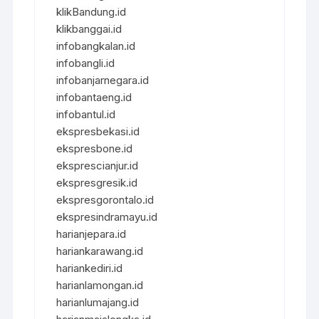
klikBandung.id
klikbanggai.id
infobangkalan.id
infobangli.id
infobanjarnegara.id
infobantaeng.id
infobantul.id
ekspresbekasi.id
ekspresbone.id
eksprescianjur.id
ekspresgresik.id
ekspresgorontalo.id
ekspresindramayu.id
harianjepara.id
hariankarawang.id
hariankediri.id
harianlamongan.id
harianlumajang.id