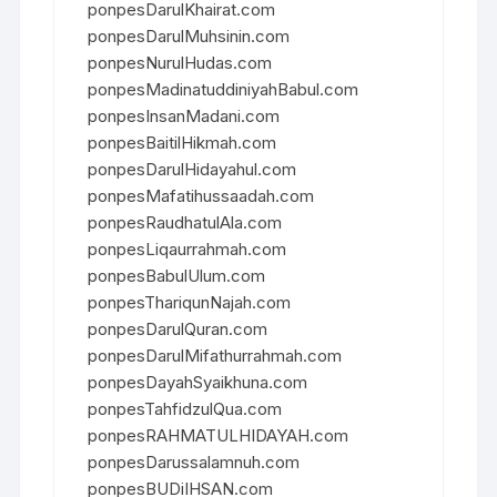
ponpesDarulKhairat.com
ponpesDarulMuhsinin.com
ponpesNurulHudas.com
ponpesMadinatuddiniyahBabul.com
ponpesInsanMadani.com
ponpesBaitilHikmah.com
ponpesDarulHidayahul.com
ponpesMafatihussaadah.com
ponpesRaudhatulAla.com
ponpesLiqaurrahmah.com
ponpesBabulUlum.com
ponpesThariqunNajah.com
ponpesDarulQuran.com
ponpesDarulMifathurrahmah.com
ponpesDayahSyaikhuna.com
ponpesTahfidzulQua.com
ponpesRAHMATULHIDAYAH.com
ponpesDarussalamnuh.com
ponpesBUDiIHSAN.com