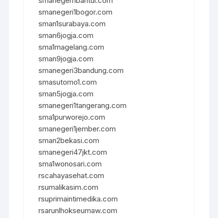
smanegeri1bantul.com
smanegeri1bogor.com
sman1surabaya.com
sman6jogja.com
sma1magelang.com
sman9jogja.com
smanegeri3bandung.com
smasutomo1.com
sman5jogja.com
smanegeri1tangerang.com
sma1purworejo.com
smanegeri1jember.com
sman2bekasi.com
smanegeri47jkt.com
sma1wonosari.com
rscahayasehat.com
rsumalikasim.com
rsuprimaintimedika.com
rsarunlhokseumaw.com