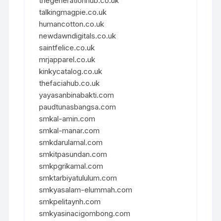
thegenerationhub.co.uk
talkingmagpie.co.uk
humancotton.co.uk
newdawndigitals.co.uk
saintfelice.co.uk
mrjapparel.co.uk
kinkycatalog.co.uk
thefaciahub.co.uk
yayasanbinabakti.com
paudtunasbangsa.com
smkal-amin.com
smkal-manar.com
smkdarulamal.com
smkitpasundan.com
smkpgrikamal.com
smktarbiyatululum.com
smkyasalam-elummah.com
smkpelitaynh.com
smkyasinacigombong.com