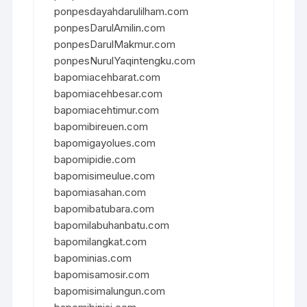
ponpesdayahdarulilham.com
ponpesDarulAmilin.com
ponpesDarulMakmur.com
ponpesNurulYaqintengku.com
bapomiacehbarat.com
bapomiacehbesar.com
bapomiacehtimur.com
bapomibireuen.com
bapomigayolues.com
bapomipidie.com
bapomisimeulue.com
bapomiasahan.com
bapomibatubara.com
bapomilabuhanbatu.com
bapomilangkat.com
bapominias.com
bapomisamosir.com
bapomisimalungun.com