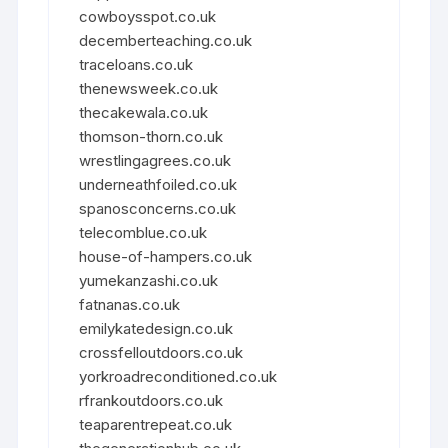
cowboysspot.co.uk
decemberteaching.co.uk
traceloans.co.uk
thenewsweek.co.uk
thecakewala.co.uk
thomson-thorn.co.uk
wrestlingagrees.co.uk
underneathfoiled.co.uk
spanosconcerns.co.uk
telecomblue.co.uk
house-of-hampers.co.uk
yumekanzashi.co.uk
fatnanas.co.uk
emilykatedesign.co.uk
crossfelloutdoors.co.uk
yorkroadreconditioned.co.uk
rfrankoutdoors.co.uk
teaparentrepeat.co.uk