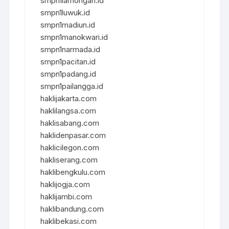
smpn1lamongan.id
smpn1luwuk.id
smpn1madiun.id
smpn1manokwari.id
smpn1narmada.id
smpn1pacitan.id
smpn1padang.id
smpn1pailangga.id
haklijakarta.com
haklilangsa.com
haklisabang.com
haklidenpasar.com
haklicilegon.com
hakliserang.com
haklibengkulu.com
haklijogja.com
haklijambi.com
haklibandung.com
haklibekasi.com