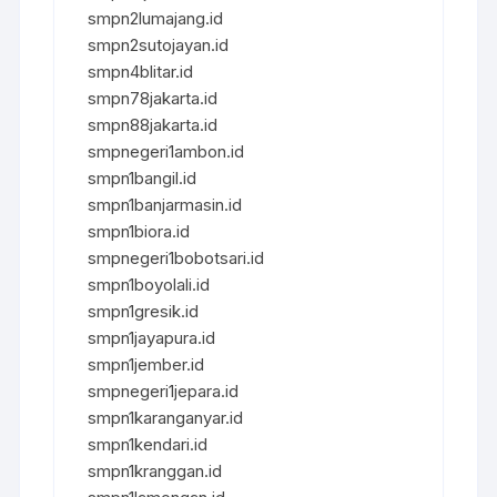
smpn2lumajang.id
smpn2sutojayan.id
smpn4blitar.id
smpn78jakarta.id
smpn88jakarta.id
smpnegeri1ambon.id
smpn1bangil.id
smpn1banjarmasin.id
smpn1biora.id
smpnegeri1bobotsari.id
smpn1boyolali.id
smpn1gresik.id
smpn1jayapura.id
smpn1jember.id
smpnegeri1jepara.id
smpn1karanganyar.id
smpn1kendari.id
smpn1kranggan.id