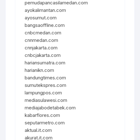
pemudapancasilamedan.com
ayokalimantan.com
ayosumut.com
bangsaoffline.com
cnbcmedan.com
cnnmedan.com
cnnjakarta.com
cnbcjakarta.com
hariansumatra.com
harianikn.com
bandungtimes.com
sumutekspres.com
lampungpos.com
mediasulawesi.com
mediajabodetabek.com
kabarflores.com
seputarmetro.com
aktual.it.com
akurat.it.com