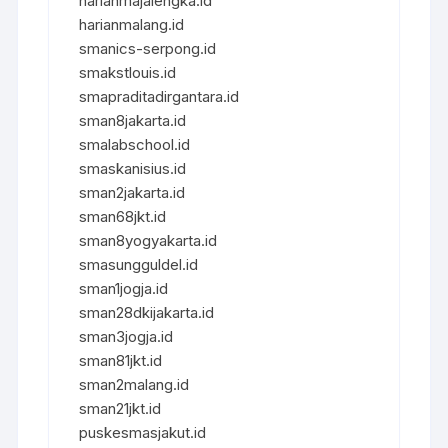
harianmajalengka.id
harianmalang.id
smanics-serpong.id
smakstlouis.id
smapraditadirgantara.id
sman8jakarta.id
smalabschool.id
smaskanisius.id
sman2jakarta.id
sman68jkt.id
sman8yogyakarta.id
smasungguldel.id
sman1jogja.id
sman28dkijakarta.id
sman3jogja.id
sman81jkt.id
sman2malang.id
sman21jkt.id
puskesmasjakut.id