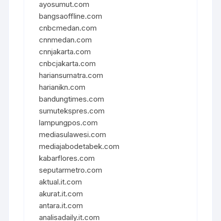
ayosumut.com
bangsaoffline.com
cnbcmedan.com
cnnmedan.com
cnnjakarta.com
cnbcjakarta.com
hariansumatra.com
harianikn.com
bandungtimes.com
sumutekspres.com
lampungpos.com
mediasulawesi.com
mediajabodetabek.com
kabarflores.com
seputarmetro.com
aktual.it.com
akurat.it.com
antara.it.com
analisadaily.it.com