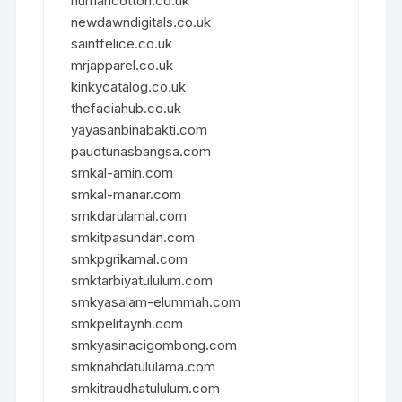
humancotton.co.uk
newdawndigitals.co.uk
saintfelice.co.uk
mrjapparel.co.uk
kinkycatalog.co.uk
thefaciahub.co.uk
yayasanbinabakti.com
paudtunasbangsa.com
smkal-amin.com
smkal-manar.com
smkdarulamal.com
smkitpasundan.com
smkpgrikamal.com
smktarbiyatululum.com
smkyasalam-elummah.com
smkpelitaynh.com
smkyasinacigombong.com
smknahdatululama.com
smkitraudhatululum.com