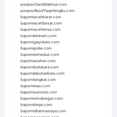
ponpesDarulMakmur.com
ponpesNurulYaqintengku.com
bapomiacehbarat.com
bapomiacehbesar.com
bapomiacehtimur.com
bapomibireuen.com
bapomigayolues.com
bapomipidie.com
bapomisimeulue.com
bapomiasahan.com
bapomibatubara.com
bapomilabuhanbatu.com
bapomilangkat.com
bapominias.com
bapomisamosir.com
bapomisimalungun.com
bapomibinjai.com
bapomidharmasraya.com