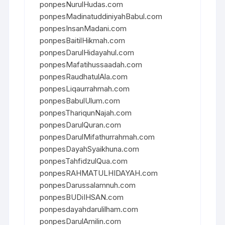
ponpesNurulHudas.com
ponpesMadinatuddiniyahBabul.com
ponpesInsanMadani.com
ponpesBaitilHikmah.com
ponpesDarulHidayahul.com
ponpesMafatihussaadah.com
ponpesRaudhatulAla.com
ponpesLiqaurrahmah.com
ponpesBabulUlum.com
ponpesThariqunNajah.com
ponpesDarulQuran.com
ponpesDarulMifathurrahmah.com
ponpesDayahSyaikhuna.com
ponpesTahfidzulQua.com
ponpesRAHMATULHIDAYAH.com
ponpesDarussalamnuh.com
ponpesBUDiIHSAN.com
ponpesdayahdarulilham.com
ponpesDarulAmilin.com