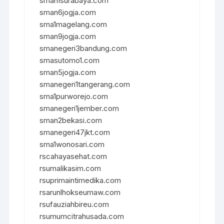
sman1surabaya.com
sman6jogja.com
sma1magelang.com
sman9jogja.com
smanegeri3bandung.com
smasutomo1.com
sman5jogja.com
smanegeri1tangerang.com
sma1purworejo.com
smanegeri1jember.com
sman2bekasi.com
smanegeri47jkt.com
sma1wonosari.com
rscahayasehat.com
rsumalikasim.com
rsuprimaintimedika.com
rsarunlhokseumaw.com
rsufauziahbireu.com
rsumumcitrahusada.com