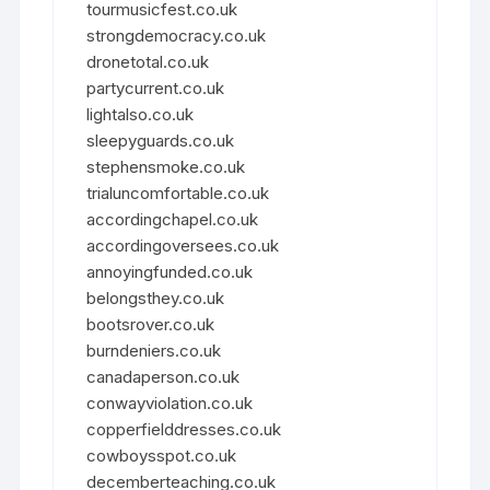
tourmusicfest.co.uk
strongdemocracy.co.uk
dronetotal.co.uk
partycurrent.co.uk
lightalso.co.uk
sleepyguards.co.uk
stephensmoke.co.uk
trialuncomfortable.co.uk
accordingchapel.co.uk
accordingoversees.co.uk
annoyingfunded.co.uk
belongsthey.co.uk
bootsrover.co.uk
burndeniers.co.uk
canadaperson.co.uk
conwayviolation.co.uk
copperfielddresses.co.uk
cowboysspot.co.uk
decemberteaching.co.uk