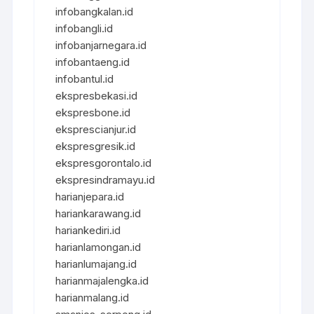
infobangkalan.id
infobangli.id
infobanjarnegara.id
infobantaeng.id
infobantul.id
ekspresbekasi.id
ekspresbone.id
eksprescianjur.id
ekspresgresik.id
ekspresgorontalo.id
ekspresindramayu.id
harianjepara.id
hariankarawang.id
hariankediri.id
harianlamongan.id
harianlumajang.id
harianmajalengka.id
harianmalang.id