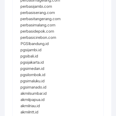
perbasimagelang.com
perbasijambi.com
perbasiserang.com
perbasitangerang.com
perbasimalang.com
perbasidepok.com
perbasicirebon.com
PGSIbandung.id
pgsijambi.id
pgsibali.id
pgsijakarta.id
pgsimedan.id
pgsilombok.id
pgsimaluku.id
pgsimanado.id
akmilsumbar.id
akmilpapua.id
akmilriau.id
akmilntt.id