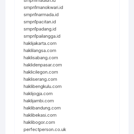
smpn1madiun.id
smpn1manokwari.id
smpn1narmada.id
smpn1pacitan.id
smpn1padang.id
smpn1pailangga.id
haklijakarta.com
haklilangsa.com
haklisabang.com
haklidenpasar.com
haklicilegon.com
hakliserang.com
haklibengkulu.com
haklijogja.com
haklijambi.com
haklibandung.com
haklibekasi.com
haklibogor.com
perfectperson.co.uk