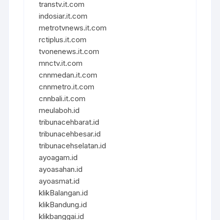
transtv.it.com
indosiar.it.com
metrotvnews.it.com
rctiplus.it.com
tvonenews.it.com
mnctv.it.com
cnnmedan.it.com
cnnmetro.it.com
cnnbali.it.com
meulaboh.id
tribunacehbarat.id
tribunacehbesar.id
tribunacehselatan.id
ayoagam.id
ayoasahan.id
ayoasmat.id
klikBalangan.id
klikBandung.id
klikbanggai.id