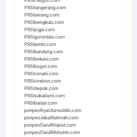
PRSIcilegon.com
PRSItangerang.com
PRSIserang.com
PRSIbengkulu.com
PRSIjogja.com
PRSIgorontalo.com
PRSIjambi.com
PRSIbandung.com
PRSIbekasi.com
PRSIbogor.com
PRSIcimahi.com
PRSIcirebon.com
PRSIdepok.com
PRSIsukabumi.com
PRSIbanjar.com
ponpesIhyaUlumuddin.com
ponpesJabalRahmah.com
ponpesDarulKhairat.com
ponpesDarulMuhsinin.com