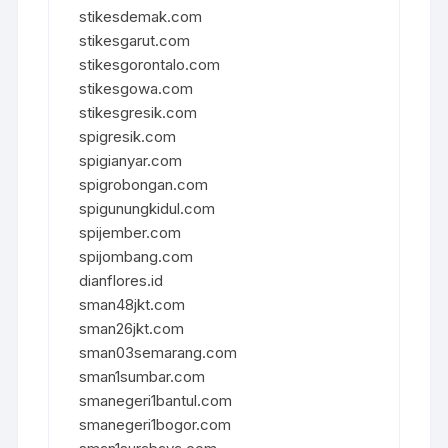
stikesdemak.com
stikesgarut.com
stikesgorontalo.com
stikesgowa.com
stikesgresik.com
spigresik.com
spigianyar.com
spigrobongan.com
spigunungkidul.com
spijember.com
spijombang.com
dianflores.id
sman48jkt.com
sman26jkt.com
sman03semarang.com
sman1sumbar.com
smanegeri1bantul.com
smanegeri1bogor.com