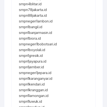
smpn4blitar.id
smpn78jakarta.id
smpn88jakarta.id
smpnegeri1ambon.id
smpn1bangil.id
smpn1banjarmasin.id
smpn1biora.id
smpnegeri1bobotsari.id
smpn1boyolali.id
smpn1gresik.id
smpn1jayapura.id
smpn1jember.id
smpnegeri1jepara.id
smpn1karanganyar.id
smpn1kendari.id
smpn1kranggan.id
smpn1lamongan.id
smpn1luwuk.id