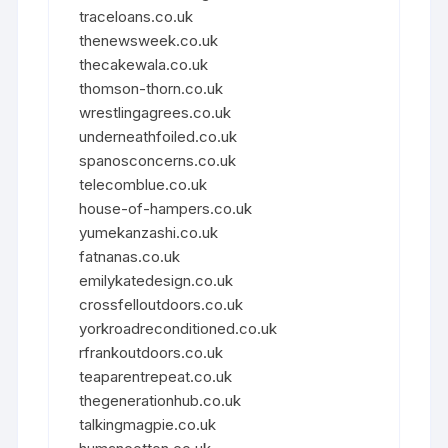
traceloans.co.uk
thenewsweek.co.uk
thecakewala.co.uk
thomson-thorn.co.uk
wrestlingagrees.co.uk
underneathfoiled.co.uk
spanosconcerns.co.uk
telecomblue.co.uk
house-of-hampers.co.uk
yumekanzashi.co.uk
fatnanas.co.uk
emilykatedesign.co.uk
crossfelloutdoors.co.uk
yorkroadreconditioned.co.uk
rfrankoutdoors.co.uk
teaparentrepeat.co.uk
thegenerationhub.co.uk
talkingmagpie.co.uk