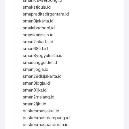
smanics-serpong.id
smakstlouis.id
smapraditadirgantara.id
sman8jakarta.id
smalabschool.id
smaskanisius.id
sman2jakarta.id
sman68jkt.id
sman8yogyakarta.id
smasungguldel.id
sman1jogja.id
sman28dkijakarta.id
sman3jogja.id
sman81jkt.id
sman2malang.id
sman21jkt.id
puskesmasjakut.id
puskesmasmampang.id
puskesmaspancoran.id