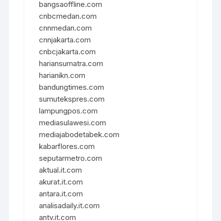
bangsaoffline.com
cnbcmedan.com
cnnmedan.com
cnnjakarta.com
cnbcjakarta.com
hariansumatra.com
harianikn.com
bandungtimes.com
sumutekspres.com
lampungpos.com
mediasulawesi.com
mediajabodetabek.com
kabarflores.com
seputarmetro.com
aktual.it.com
akurat.it.com
antara.it.com
analisadaily.it.com
antv.it.com