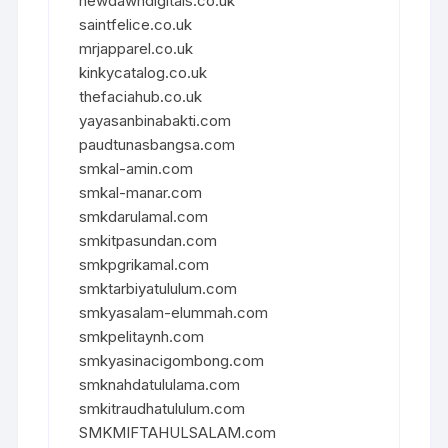
newdawndigitals.co.uk
saintfelice.co.uk
mrjapparel.co.uk
kinkycatalog.co.uk
thefaciahub.co.uk
yayasanbinabakti.com
paudtunasbangsa.com
smkal-amin.com
smkal-manar.com
smkdarulamal.com
smkitpasundan.com
smkpgrikamal.com
smktarbiyatululum.com
smkyasalam-elummah.com
smkpelitaynh.com
smkyasinacigombong.com
smknahdatululama.com
smkitraudhatululum.com
SMKMIFTAHULSALAM.com