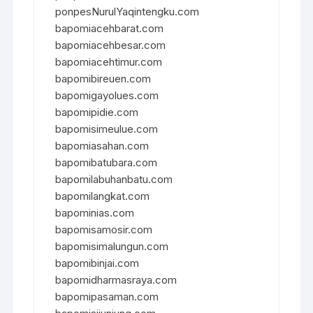
ponpesNurulYaqintengku.com
bapomiacehbarat.com
bapomiacehbesar.com
bapomiacehtimur.com
bapomibireuen.com
bapomigayolues.com
bapomipidie.com
bapomisimeulue.com
bapomiasahan.com
bapomibatubara.com
bapomilabuhanbatu.com
bapomilangkat.com
bapominias.com
bapomisamosir.com
bapomisimalungun.com
bapomibinjai.com
bapomidharmasraya.com
bapomipasaman.com