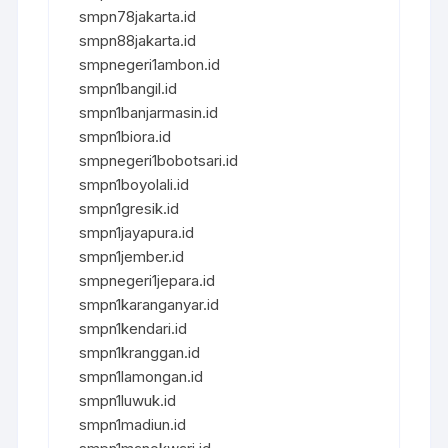
smpn78jakarta.id
smpn88jakarta.id
smpnegeri1ambon.id
smpn1bangil.id
smpn1banjarmasin.id
smpn1biora.id
smpnegeri1bobotsari.id
smpn1boyolali.id
smpn1gresik.id
smpn1jayapura.id
smpn1jember.id
smpnegeri1jepara.id
smpn1karanganyar.id
smpn1kendari.id
smpn1kranggan.id
smpn1lamongan.id
smpn1luwuk.id
smpn1madiun.id