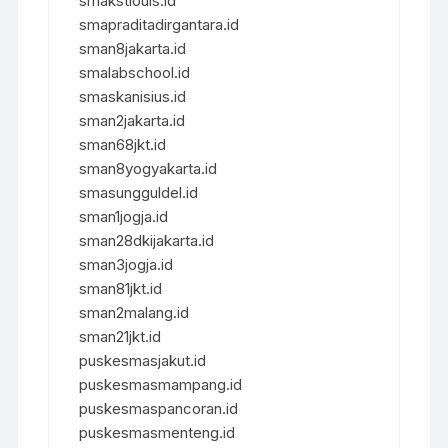
smakstlouis.id
smapraditadirgantara.id
sman8jakarta.id
smalabschool.id
smaskanisius.id
sman2jakarta.id
sman68jkt.id
sman8yogyakarta.id
smasungguldel.id
sman1jogja.id
sman28dkijakarta.id
sman3jogja.id
sman81jkt.id
sman2malang.id
sman21jkt.id
puskesmasjakut.id
puskesmasmampang.id
puskesmaspancoran.id
puskesmasmenteng.id