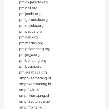
pmidkijakarta.org
pmibali.org
pmijambi.org
pmigorontalo.org
pmimaluku.org
pmipapua.org
pmiriau.org
pmimedan.org
pmipalembang.org
pmijogja.org
pmibandung.org
pmibogor.org
pmisurabaya.org
smpn2semarang.id
smpn4semarang.id
smpn14jkt.id
smpn2lumajang.id
smpn2sutojayan.id
smpn4blitar.id