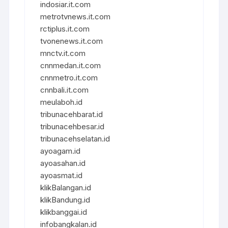
indosiar.it.com
metrotvnews.it.com
rctiplus.it.com
tvonenews.it.com
mnctv.it.com
cnnmedan.it.com
cnnmetro.it.com
cnnbali.it.com
meulaboh.id
tribunacehbarat.id
tribunacehbesar.id
tribunacehselatan.id
ayoagam.id
ayoasahan.id
ayoasmat.id
klikBalangan.id
klikBandung.id
klikbanggai.id
infobangkalan.id