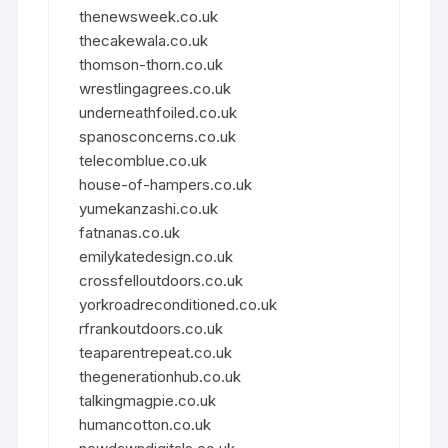
thenewsweek.co.uk
thecakewala.co.uk
thomson-thorn.co.uk
wrestlingagrees.co.uk
underneathfoiled.co.uk
spanosconcerns.co.uk
telecomblue.co.uk
house-of-hampers.co.uk
yumekanzashi.co.uk
fatnanas.co.uk
emilykatedesign.co.uk
crossfelloutdoors.co.uk
yorkroadreconditioned.co.uk
rfrankoutdoors.co.uk
teaparentrepeat.co.uk
thegenerationhub.co.uk
talkingmagpie.co.uk
humancotton.co.uk