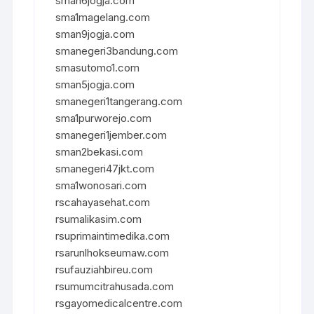
sman6jogja.com
sma1magelang.com
sman9jogja.com
smanegeri3bandung.com
smasutomo1.com
sman5jogja.com
smanegeri1tangerang.com
sma1purworejo.com
smanegeri1jember.com
sman2bekasi.com
smanegeri47jkt.com
sma1wonosari.com
rscahayasehat.com
rsumalikasim.com
rsuprimaintimedika.com
rsarunlhokseumaw.com
rsufauziahbireu.com
rsumumcitrahusada.com
rsgayomedicalcentre.com