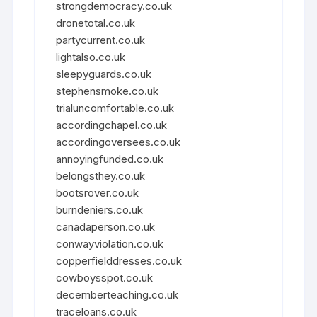
strongdemocracy.co.uk
dronetotal.co.uk
partycurrent.co.uk
lightalso.co.uk
sleepyguards.co.uk
stephensmoke.co.uk
trialuncomfortable.co.uk
accordingchapel.co.uk
accordingoversees.co.uk
annoyingfunded.co.uk
belongsthey.co.uk
bootsrover.co.uk
burndeniers.co.uk
canadaperson.co.uk
conwayviolation.co.uk
copperfielddresses.co.uk
cowboysspot.co.uk
decemberteaching.co.uk
traceloans.co.uk