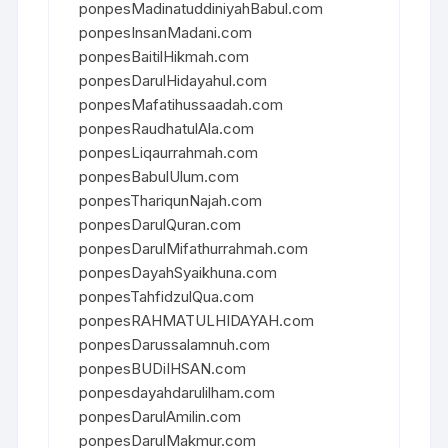
ponpesMadinatuddiniyahBabul.com
ponpesInsanMadani.com
ponpesBaitilHikmah.com
ponpesDarulHidayahul.com
ponpesMafatihussaadah.com
ponpesRaudhatulAla.com
ponpesLiqaurrahmah.com
ponpesBabulUlum.com
ponpesThariqunNajah.com
ponpesDarulQuran.com
ponpesDarulMifathurrahmah.com
ponpesDayahSyaikhuna.com
ponpesTahfidzulQua.com
ponpesRAHMATULHIDAYAH.com
ponpesDarussalamnuh.com
ponpesBUDiIHSAN.com
ponpesdayahdarulilham.com
ponpesDarulAmilin.com
ponpesDarulMakmur.com