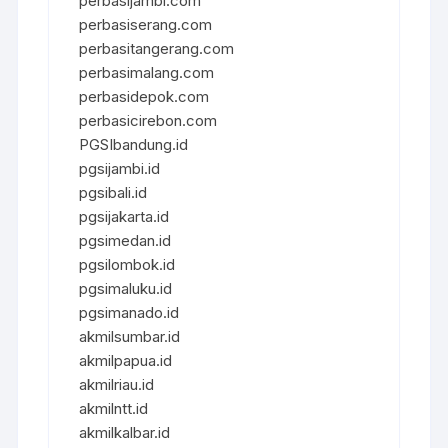
perbasijambi.com
perbasiserang.com
perbasitangerang.com
perbasimalang.com
perbasidepok.com
perbasicirebon.com
PGSIbandung.id
pgsijambi.id
pgsibali.id
pgsijakarta.id
pgsimedan.id
pgsilombok.id
pgsimaluku.id
pgsimanado.id
akmilsumbar.id
akmilpapua.id
akmilriau.id
akmilntt.id
akmilkalbar.id