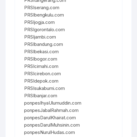
PRSItangerang.com
PRSIserang.com
PRSIbengkulu.com
PRSIjogja.com
PRSIgorontalo.com
PRSIjambi.com
PRSIbandung.com
PRSIbekasi.com
PRSIbogor.com
PRSIcimahi.com
PRSIcirebon.com
PRSIdepok.com
PRSIsukabumi.com
PRSIbanjar.com
ponpesIhyaUlumuddin.com
ponpesJabalRahmah.com
ponpesDarulKhairat.com
ponpesDarulMuhsinin.com
ponpesNurulHudas.com