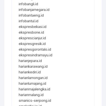
infobangli.id
infobanjarnegara.id
infobantaeng.id
infobantul.id
ekspresbekasi.id
ekspresbone.id
eksprescianjur.id
ekspresgresik.id
ekspresgorontalo.id
ekspresindramayu.id
harianjepara.id
hariankarawang.id
hariankediri.id
harianlamongan.id
harianlumajang.id
harianmajalengka.id
harianmalang.id
smanics-serpong.id