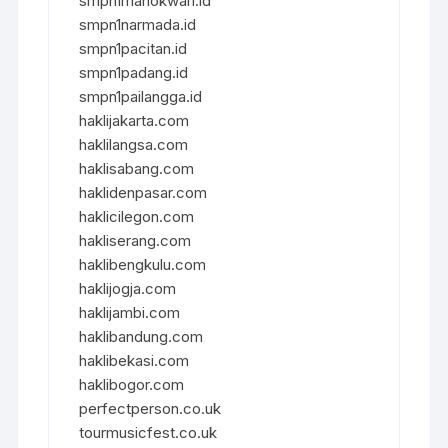
smpn1manokwari.id
smpn1narmada.id
smpn1pacitan.id
smpn1padang.id
smpn1pailangga.id
haklijakarta.com
haklilangsa.com
haklisabang.com
haklidenpasar.com
haklicilegon.com
hakliserang.com
haklibengkulu.com
haklijogja.com
haklijambi.com
haklibandung.com
haklibekasi.com
haklibogor.com
perfectperson.co.uk
tourmusicfest.co.uk