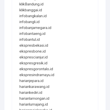
klikBandung.id
klikbanggai.id
infobangkalan.id
infobangli.id
infobanjarnegara.id
infobantaeng.id
infobantul.id
ekspresbekasi.id
ekspresbone.id
eksprescianjur.id
ekspresgresik.id
ekspresgorontalo.id
ekspresindramayu.id
harianjepara.id
hariankarawang.id
hariankediri.id
harianlamongan.id
harianlumajang.id