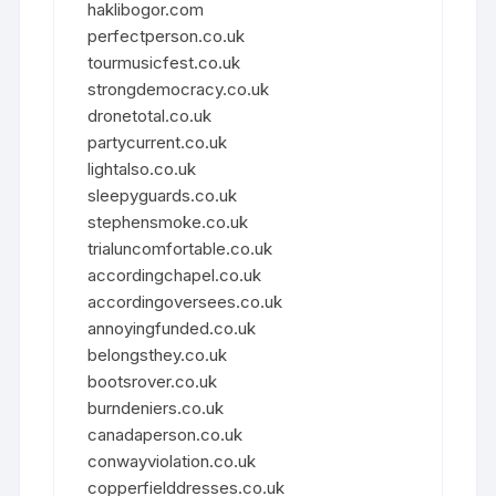
haklibogor.com
perfectperson.co.uk
tourmusicfest.co.uk
strongdemocracy.co.uk
dronetotal.co.uk
partycurrent.co.uk
lightalso.co.uk
sleepyguards.co.uk
stephensmoke.co.uk
trialuncomfortable.co.uk
accordingchapel.co.uk
accordingoversees.co.uk
annoyingfunded.co.uk
belongsthey.co.uk
bootsrover.co.uk
burndeniers.co.uk
canadaperson.co.uk
conwayviolation.co.uk
copperfielddresses.co.uk