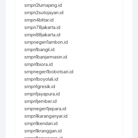
smpn2lumajang.id
smpn2sutojayan.id
smpn4blitar.id
smpn78jakarta.id
smpn88jakarta.id
smpnegeri1ambon.id
smpn1bangil.id
smpn1banjarmasin.id
smpn1biora.id
smpnegeri1bobotsari.id
smpn1boyolali.id
smpn1gresik.id
smpn1jayapura.id
smpn1jember.id
smpnegeri1jepara.id
smpn1karanganyar.id
smpn1kendari.id
smpn1kranggan.id