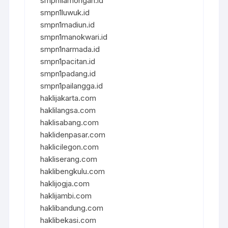
smpn1lamongan.id
smpn1luwuk.id
smpn1madiun.id
smpn1manokwari.id
smpn1narmada.id
smpn1pacitan.id
smpn1padang.id
smpn1pailangga.id
haklijakarta.com
haklilangsa.com
haklisabang.com
haklidenpasar.com
haklicilegon.com
hakliserang.com
haklibengkulu.com
haklijogja.com
haklijambi.com
haklibandung.com
haklibekasi.com