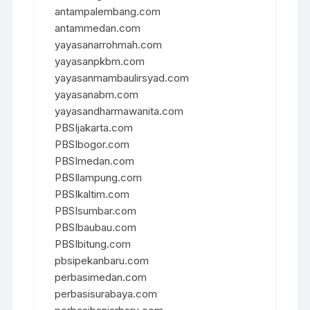
antampalembang.com
antammedan.com
yayasanarrohmah.com
yayasanpkbm.com
yayasanmambaulirsyad.com
yayasanabm.com
yayasandharmawanita.com
PBSIjakarta.com
PBSIbogor.com
PBSImedan.com
PBSIlampung.com
PBSIkaltim.com
PBSIsumbar.com
PBSIbaubau.com
PBSIbitung.com
pbsipekanbaru.com
perbasimedan.com
perbasisurabaya.com