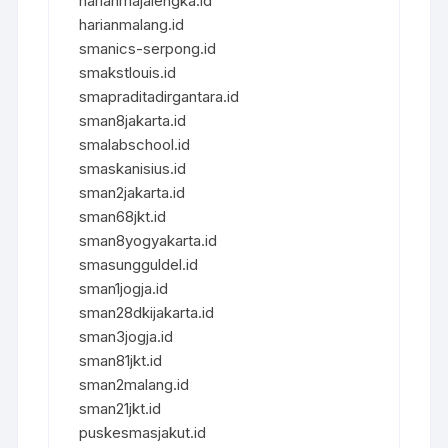
harianmajalengka.id
harianmalang.id
smanics-serpong.id
smakstlouis.id
smapraditadirgantara.id
sman8jakarta.id
smalabschool.id
smaskanisius.id
sman2jakarta.id
sman68jkt.id
sman8yogyakarta.id
smasungguldel.id
sman1jogja.id
sman28dkijakarta.id
sman3jogja.id
sman81jkt.id
sman2malang.id
sman21jkt.id
puskesmasjakut.id