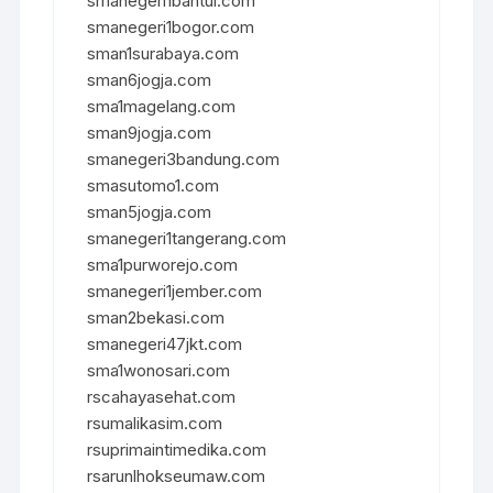
smanegeri1bantul.com
smanegeri1bogor.com
sman1surabaya.com
sman6jogja.com
sma1magelang.com
sman9jogja.com
smanegeri3bandung.com
smasutomo1.com
sman5jogja.com
smanegeri1tangerang.com
sma1purworejo.com
smanegeri1jember.com
sman2bekasi.com
smanegeri47jkt.com
sma1wonosari.com
rscahayasehat.com
rsumalikasim.com
rsuprimaintimedika.com
rsarunlhokseumaw.com