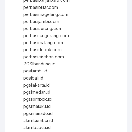
perbasibanjarbaru.com
perbasiblitar.com
perbasimagelang.com
perbasijambi.com
perbasiserang.com
perbasitangerang.com
perbasimalang.com
perbasidepok.com
perbasicirebon.com
PGSIbandung.id
pgsijambi.id
pgsibali.id
pgsijakarta.id
pgsimedan.id
pgsilombok.id
pgsimaluku.id
pgsimanado.id
akmilsumbar.id
akmilpapua.id