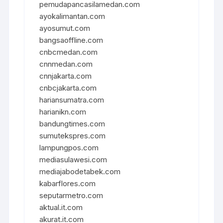
pemudapancasilamedan.com
ayokalimantan.com
ayosumut.com
bangsaoffline.com
cnbcmedan.com
cnnmedan.com
cnnjakarta.com
cnbcjakarta.com
hariansumatra.com
harianikn.com
bandungtimes.com
sumutekspres.com
lampungpos.com
mediasulawesi.com
mediajabodetabek.com
kabarflores.com
seputarmetro.com
aktual.it.com
akurat.it.com