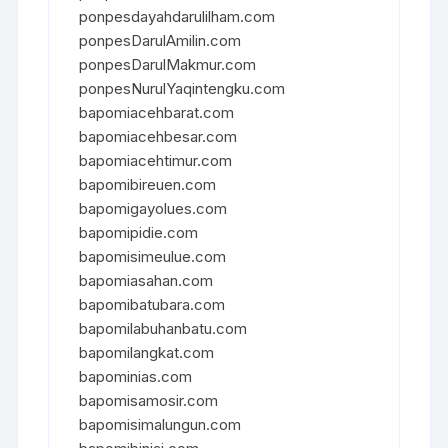
ponpesdayahdarulilham.com
ponpesDarulAmilin.com
ponpesDarulMakmur.com
ponpesNurulYaqintengku.com
bapomiacehbarat.com
bapomiacehbesar.com
bapomiacehtimur.com
bapomibireuen.com
bapomigayolues.com
bapomipidie.com
bapomisimeulue.com
bapomiasahan.com
bapomibatubara.com
bapomilabuhanbatu.com
bapomilangkat.com
bapominias.com
bapomisamosir.com
bapomisimalungun.com