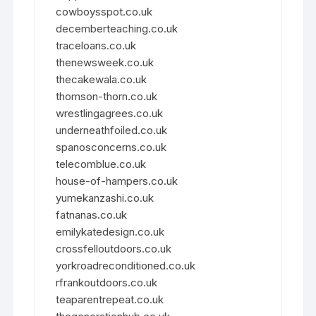
cowboysspot.co.uk
decemberteaching.co.uk
traceloans.co.uk
thenewsweek.co.uk
thecakewala.co.uk
thomson-thorn.co.uk
wrestlingagrees.co.uk
underneathfoiled.co.uk
spanosconcerns.co.uk
telecomblue.co.uk
house-of-hampers.co.uk
yumekanzashi.co.uk
fatnanas.co.uk
emilykatedesign.co.uk
crossfelloutdoors.co.uk
yorkroadreconditioned.co.uk
rfrankoutdoors.co.uk
teaparentrepeat.co.uk