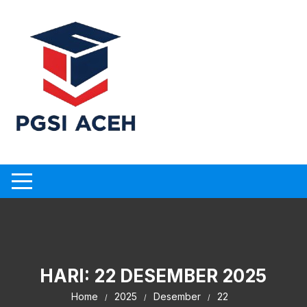
Skip
to
content
HARI:
22 DESEMBER 2025
Home
2025
Desember
22