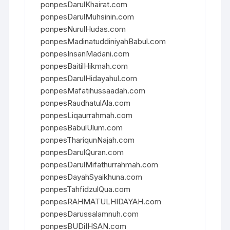
ponpesDarulKhairat.com
ponpesDarulMuhsinin.com
ponpesNurulHudas.com
ponpesMadinatuddiniyahBabul.com
ponpesInsanMadani.com
ponpesBaitilHikmah.com
ponpesDarulHidayahul.com
ponpesMafatihussaadah.com
ponpesRaudhatulAla.com
ponpesLiqaurrahmah.com
ponpesBabulUlum.com
ponpesThariqunNajah.com
ponpesDarulQuran.com
ponpesDarulMifathurrahmah.com
ponpesDayahSyaikhuna.com
ponpesTahfidzulQua.com
ponpesRAHMATULHIDAYAH.com
ponpesDarussalamnuh.com
ponpesBUDiIHSAN.com